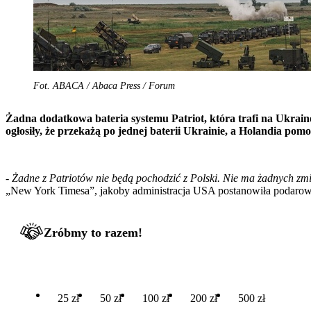
Fot. ABACA / Abaca Press / Forum
Żadna dodatkowa bateria systemu Patriot, która trafi na Ukrain
ogłosiły, że przekażą po jednej baterii Ukrainie, a Holandia po
- Żadne z Patriotów nie będą pochodzić z Polski. Nie ma żadnych zmi
„New York Timesa”, jakoby administracja USA postanowiła podarować
Zróbmy to razem!
25 zł
50 zł
100 zł
200 zł
500 zł