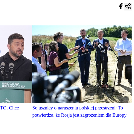
ATO. Chce
Sojusznicy o naruszeniu polskiej przestrzeni: To
potwierdza, że Rosja jest zagrożeniem dla Europy