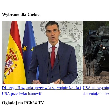
Wybrane dla Ciebie
Dlaczego Hiszpania sprzeciwiła się wojnie Izraela i
USA nie wycofuj
USA przeciwko Iranowi?
dementuje donies
Oglądaj na PCh24 TV