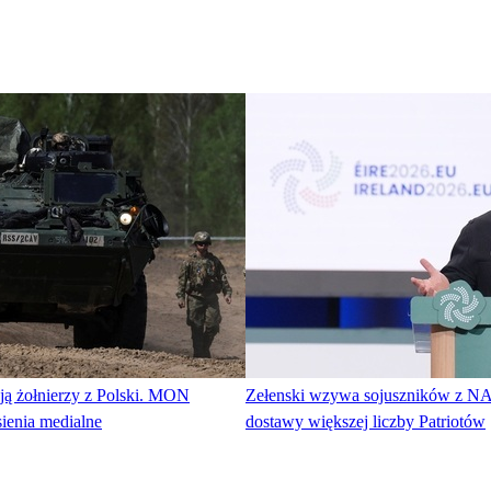
ą żołnierzy z Polski. MON
Zełenski wzywa sojuszników z N
ienia medialne
dostawy większej liczby Patriotów