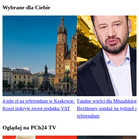
Wybrane dla Ciebie
4 mln zł na referendum w Krakowie.
Fatalne wieści dla Miszalskiego
Koszt pokryje zwrot podatku VAT
Bezlitosny sondaż na tydzień p
referendum
Oglądaj na PCh24 TV