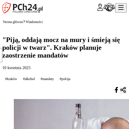
Strona główna
Wiadomości
"Piją, oddają mocz na mury i śmieją się
policji w twarz". Kraków planuje
zaostrzenie mandatów
10 kwietnia 2025
#kraków
#alkohol
#mandaty
#polcija