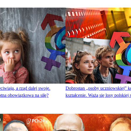
ciwiają, a rząd dalej swoje.
Dobrostan „osoby uczniowskiej” ko
tna obowiązkowa na siłę?
kształcenie. Ważą się losy polskiej 