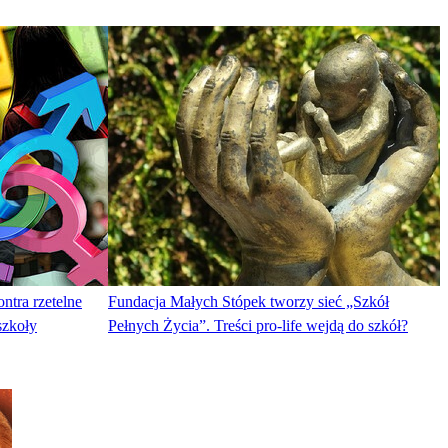
ntra rzetelne
Fundacja Małych Stópek tworzy sieć „Szkół
szkoły
Pełnych Życia”. Treści pro-life wejdą do szkół?