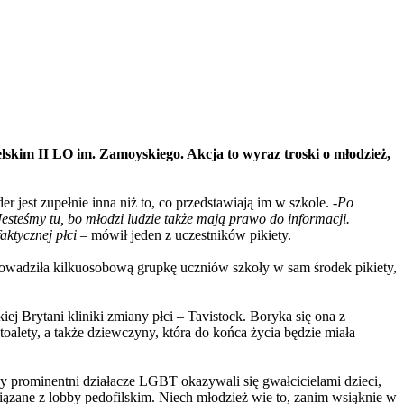
skim II LO im. Zamoyskiego. Akcja to wyraz troski o młodzież,
 jest zupełnie inna niż to, co przedstawiają im w szkole. -
Po
Jesteśmy tu, bo młodzi ludzie także mają prawo do informacji.
aktycznej płci
– mówił jeden z uczestników pikiety.
wprowadziła kilkuosobową grupkę uczniów szkoły w sam środek pikiety,
ej Brytani kliniki zmiany płci – Tavistock. Boryka się ona z
oalety, a także dziewczyny, która do końca życia będzie miała
 prominentni działacze LGBT okazywali się gwałcicielami dzieci,
iązane z lobby pedofilskim. Niech młodzież wie to, zanim wsiąknie w