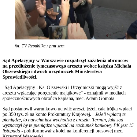
fot. TV Republika / prnt scrn
Sąd Apelacyjny w Warszawie rozpatrzył zażalenia obrońców
na przedłużenie tymczasowego aresztu wobec księdza Michała
Olszewskiego i dwóch urzędniczek Ministerstwa
Sprawiedliwości.
"Sąd Apelacyjny : Ks. Olszewski i Urzędniczki mogą wyjść z
aresztu wpłacając poręczenie majątkowe" - oznajmił w mediach
społecznościowych obrońca kapłana, mec. Adam Gomoła.
Sąd postanowił warunkowo uchylić areszt, jeżeli cała trójka wpłaci
po 350 tys. zł na konto Prokuratury Krajowej. -
Jeżeli wpłacą te
pieniądze, to natychmiast wychodzą z aresztu. Termin, jaki sąd
wyznaczył by te pieniądze wpłacić na rachunek bankowy PK jest 15
listopada -
poinformował z kolei na konferencji prasowej mec.
Krzysztof Wąsowski.