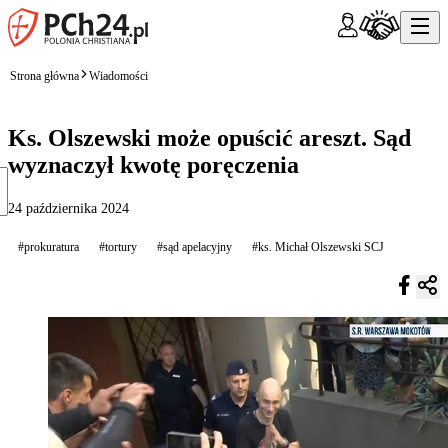
Strona główna
Wiadomości
Ks. Olszewski może opuścić areszt. Sąd
wyznaczył kwotę poręczenia
24 października 2024
#prokuratura
#tortury
#sąd apelacyjny
#ks. Michał Olszewski SCJ