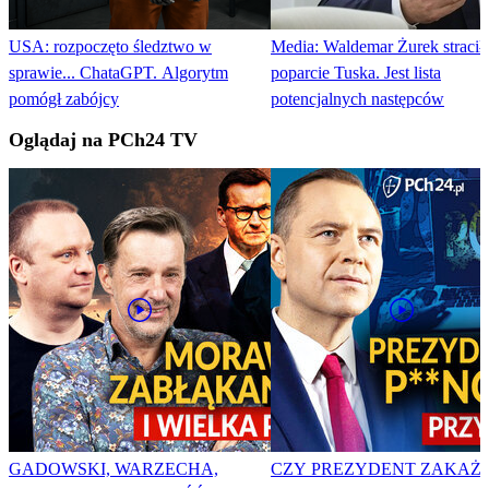
USA: rozpoczęto śledztwo w
Media: Waldemar Żurek stracił
sprawie... ChataGPT. Algorytm
poparcie Tuska. Jest lista
pomógł zabójcy
potencjalnych następców
Oglądaj na PCh24 TV
GADOWSKI, WARZECHA,
CZY PREZYDENT ZAKAŻ