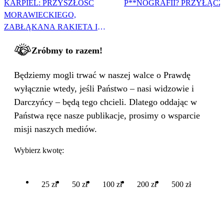
KARPIEL: PRZYSZŁOŚĆ
P**NOGRAFII? PRZYŁĄCZ 
MORAWIECKIEGO,
ZABŁĄKANA RAKIETA I
WIELKA PODMIANA
Zróbmy to razem!
Będziemy mogli trwać w naszej walce o Prawdę
wyłącznie wtedy, jeśli Państwo – nasi widzowie i
Darczyńcy – będą tego chcieli. Dlatego oddając w
Państwa ręce nasze publikacje, prosimy o wsparcie
misji naszych mediów.
Wybierz kwotę:
25 zł
50 zł
100 zł
200 zł
500 zł