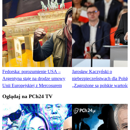
Fedorska: porozumienie USA –
Jarosław Kaczyński o
Argentyna staje na drodze umowy
niebezpieczeństwach dla Polski
Unii Europejskiej z Mercosurem
„Zagrożone są polskie wartości
Oglądaj na PCh24 TV