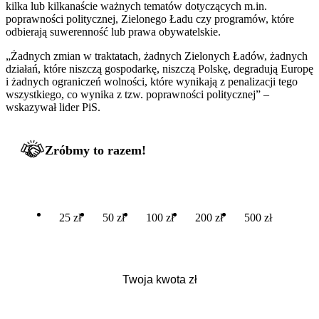
kilka lub kilkanaście ważnych tematów dotyczących m.in.
poprawności politycznej, Zielonego Ładu czy programów, które
odbierają suwerenność lub prawa obywatelskie.
„Żadnych zmian w traktatach, żadnych Zielonych Ładów, żadnych
działań, które niszczą gospodarkę, niszczą Polskę, degradują Europę
i żadnych ograniczeń wolności, które wynikają z penalizacji tego
wszystkiego, co wynika z tzw. poprawności politycznej” –
wskazywał lider PiS.
Zróbmy to razem!
25 zł
50 zł
100 zł
200 zł
500 zł