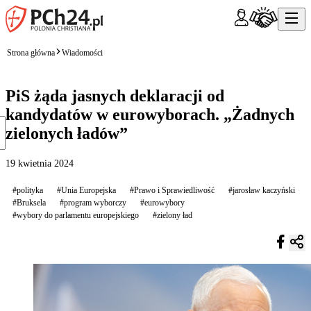
Strona główna
Wiadomości
PiS żąda jasnych deklaracji od
kandydatów w eurowyborach. „Żadnych
zielonych ładów”
19 kwietnia 2024
#polityka
#Unia Europejska
#Prawo i Sprawiedliwość
#jarosław kaczyński
#Bruksela
#program wyborczy
#eurowybory
#wybory do parlamentu europejskiego
#zielony ład