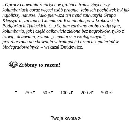
-
Oprócz chowania zmarłych w grobach tradycyjnych czy
kolumbariach coraz więcej osób pragnie, żeby ich pochówek był jak
najbliższy naturze. Jako pierwsza ten trend zauważyła Grupa
Klepsydra, zarządca Cmentarza Komunalnego w krakowskich
Podgórkach Tynieckich. (…) Są tam zarówno groby tradycyjne,
kolumbaria, jak i część całkowicie zielona bez nagrobków, tylko z
trawą i drzewami, zwana „cmentarzem ekologicznym”,
przeznaczona do chowania w trumnach i urnach z materiałów
biodegradowalnych
– wskazał Dutkiewicz.
Zróbmy to razem!
25 zł
50 zł
100 zł
200 zł
500 zł