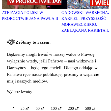
ATEIZACJA POLSKI W
GADOWSKI, WARZECHA,
PROROCTWIE JANA PAWŁA II
KARPIEL: PRZYSZŁOŚĆ
MORAWIECKIEGO,
ZABŁĄKANA RAKIETA I
WIELKA PODMIANA
Zróbmy to razem!
Będziemy mogli trwać w naszej walce o Prawdę
wyłącznie wtedy, jeśli Państwo – nasi widzowie i
Darczyńcy – będą tego chcieli. Dlatego oddając w
Państwa ręce nasze publikacje, prosimy o wsparcie
misji naszych mediów.
Wybierz kwotę:
25 zł
50 zł
100 zł
200 zł
500 zł