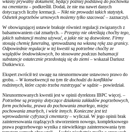
własny prywatny dokument, będący później podstawą do pochówku
na cmentarzu
– podkreślił. Dodał, że nie ma nawet danych
dotyczących liczby kremacji. –
Nikt nie prowadzi takich statystyk.
Odsetek pogrzebów urnowych możemy tylko szacować
– zaznaczył.
W obowiązującej ustawie brakuje również regulacji związanych z
balsamowaniem ciał zmarłych. –
Przepisy nie określają choćby tego,
jakich substancji można używać, a jakie nie są dozwolone. Firmy
stosują chemię funeralną, sprowadzaną na własną rękę zza granicy.
Odpowiednie regulacje w tej kwestii są potrzebne choćby ze
względów środowiskowych, bo stosowane podczas balsamacji
substancje ostatecznie przedostają się do ziemi
– wskazał Dariusz
Dutkiewicz.
Ekspert zwrócił też uwagę na nieunormowane ustawowo prawo do
grobu. –
W konsekwencji na tym tle dochodzi do konfliktów
rodzinnych, które często trzeba rozstrzygać w sądzie
– powiedział.
Nieunormowanych kwestii jest w opinii dyrektora IBPC więcej. –
Potrzebne są przepisy dotyczące działania zakładów pogrzebowych,
form pochówku, prawa do pochowania zmarłego, miejsc
pochowania zmarłych, i wiele innych. Konieczne jest też
wprowadzenie cyfryzacji cmentarzy
– wyliczał. W jego opinii brak
zainteresowania rządzących stworzeniem nowego, kompleksowego
prawa pogrzebowego wynika z niewielkiego zainteresowania tym