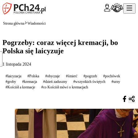
Strona główna
Wiadomości
Pogrzeby: coraz więcej kremacji, bo
Polska się laicyzuje
1 listopada 2024
#laicyzacja
#Polska
#obyczaje
#śmierć
#pogrzeb
#pochówek
#groby
#kremacja
#dzień zaduszny
#wszystkich świętych
#urny
#Kościół a kremacje
#co Kościół mówi o kremacjach