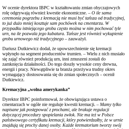
W ocenie dyrektora IBPC w kształtowaniu zmian obyczajowych
rolę odgrywają również kwestie ekonomiczne. –
O ile sama
ceremonia pogrzebu z kremacją nie musi być tańsza od tradycyjnej,
to już dużo mniej kosztuje sam pochówek na cmentarzu. W
przypadku istniejącego grobu często można w nim pochować tyle
urn, na ile pozwala jego kubatura. Tańsze jest również wykupienie
grobu urnowego niż tradycyjnego
– zauważył.
Dariusz Dutkiewicz dodał, że upowszechnienie się kremacji
wpłynęło na segment producentów trumien. – Wielu z nich musiało
się zająć również produkcją urn, inni zmuszeni zostali do
zamknięcia działalności. Do tego doszły wysokie ceny drewna,
energii i pracy. Niewątpliwie ta branża przeżywa trudny okres
wymagający dostosowania się do zmian społecznych – ocenił
Dutkiewicz.
Kremacyjna „wolna amerykanka”
Dyrektor IBPC poinformował, że obowiązująca ustawa o
cmentarzach w ogóle nie reguluje kwestii kremacji. –
Mamy tylko
napisane jak postępować z prochami, ale brakuje regulacji
dotyczącej procedury spopielania zwłok. Nie ma też w Polsce
państwowego certyfikatu kremacji, który potwierdzałby, że w urnie
znajdują się prochy danej osoby. Każde krematorium tworzy swój