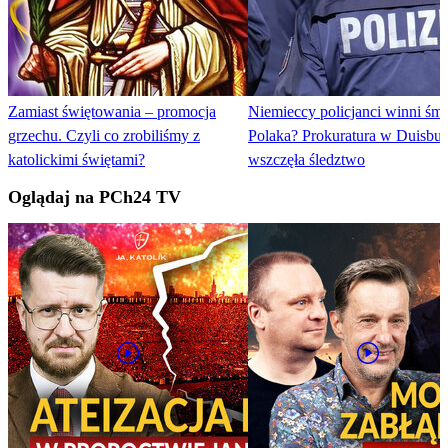
Zamiast świętowania – promocja
Niemieccy policjanci winni śmi
grzechu. Czyli co zrobiliśmy z
Polaka? Prokuratura w Duisbu
katolickimi świętami?
wszczęła śledztwo
Oglądaj na PCh24 TV