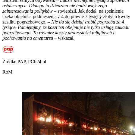
tematem samych obywateli. –
Ludzie niechętnie myślą o sprawach
ostatecznych. Dlatego ta dziedzina nie budzi większego
zainteresowania polityków
– stwierdził. Jak dodał, na spełnienie
czeka obietnica podniesienia z 4 do prawie 7 tysięcy złotych kwoty
zasiłku pogrzebowego. –
Nie da się dzisiaj zrobić pogrzebu za 4
tysiące. Pamiętajmy, że koszt ten obejmuje nie tylko usługę zakładu
pogrzebowego. To również koszty uroczystości religijnych i
pochowania na cmentarzu
– wskazał.
Źródła: PAP, PCh24.pl
RoM