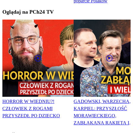
poparcie Polaków
Oglądaj na PCh24 TV
HORROR W WIEDNIU?!
GADOWSKI, WARZECHA,
CZŁOWIEK Z ROGAMI
KARPIEL: PRZYSZŁOŚĆ
PRZYSZEDŁ PO DZIECKO
MORAWIECKIEGO,
ZABŁĄKANA RAKIETA I
WIELKA PODMIANA