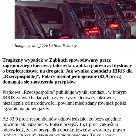
Image by wal_172619 from Pixabay
Tragiczny wypadek w Ząbkach spowodowany przez
zagranicznego kierowcę taksówki z aplikacji otworzył dyskusję
o bezpieczeństwie na drogach. Jak wynika z sondażu IBRiS dla
„Rzeczpospolitej”, Polacy niemal jednogłośnie (83,9 proc.)
domagają się zaostrzenia przepisów.
Piątkowa „Rzeczpospolita” publikuje wyniki sondażu, w którym
IBRIS zapytał badanych, czy wszyscy kierowcy taksówek,
niezależnie od narodowości, powinni mieć zdany również polski
egzamin na prawo jazdy.
Aż 83,9 proc. respondentów odpowiedziało, że bezwzględnie
powinni taki egzamin w Polsce przejść. 15,1 proc. zakreśliło
odpowiedź, że „w przypadku obcokrajowców wystarczy prawo
jazdy z ich kraju” (takie są wymogi obecnie). Tylko 1 proc.