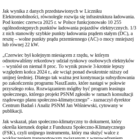
Jak wynika z danych przedstawionych w Liczniku
Elektromobilności, równolegle rozwija się infrastruktura ładowania.
Pod koniec czerwca 2025 r. w Polsce funkcjonowało 10 255
ogólnodostępnych punktów ładowania pojazdów elektrycznych. 1/3
z nich stanowiły szybkie punkty ładowania prądem stałym (DC), a
resztę – wolne punkty prądu przemiennego (AC) o mocy mniejszej
lub równej 22 kW.
„Czerwiec był kolejnym miesiącem z rzędu, w którym
odnotowaliśmy rekordowy udział rynkowy osobowych elektryków
– wyniósł on niemal 8 proc. To wynik prawie 3-krotnie lepszy
względem końca 2024 r., ale wciąż ponad dwukrotnie niższy od
unijnej średniej. Dlatego tak ważna jest kontynuacja subsydiowania
po zakończeniu programu NaszEauto, które nastąpi w połowie
przyszłego roku. Rozwiązaniem mógłby być program leasingu
społecznego, którego projekt PSNM zgłosiło w ramach konsultacji
rządowego planu społeczno-klimatycznego” - zaznaczył dyrektor
Centrum Badań i Analiz PSNM Jan Wiśniewski, cytowany w
publikacji.
Jak wskazał, plan społeczno-klimatyczny to dokument, który
określa kierunek dopłat z Funduszu Społeczno-Klimatycznego
(FSK), czyli unijnego instrumentu, który ma służyć walce z
wykluczeniem transportowym związanym z wprowadzeniem