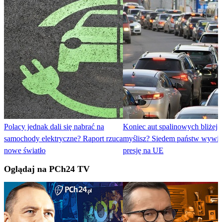
Polacy jednak dali się nabrać na
Koniec aut spalinowych bliżej 
samochody elektryczne? Raport rzuca
myślisz? Siedem państw wywie
nowe światło
presję na UE
Oglądaj na PCh24 TV