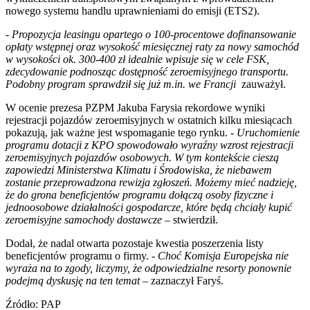
nowego systemu handlu uprawnieniami do emisji (ETS2).
-
Propozycja leasingu opartego o 100-procentowe dofinansowanie
opłaty wstępnej oraz wysokość miesięcznej raty za nowy samochód
w wysokości ok. 300-400 zł idealnie wpisuje się w cele FSK,
zdecydowanie podnosząc dostępność zeroemisyjnego transportu.
Podobny program sprawdził się już m.in. we Francji
zauważył.
W ocenie prezesa PZPM Jakuba Farysia rekordowe wyniki
rejestracji pojazdów zeroemisyjnych w ostatnich kilku miesiącach
pokazują, jak ważne jest wspomaganie tego rynku. -
Uruchomienie
programu dotacji z KPO spowodowało wyraźny wzrost rejestracji
zeroemisyjnych pojazdów osobowych. W tym kontekście cieszą
zapowiedzi Ministerstwa Klimatu i Środowiska, że niebawem
zostanie przeprowadzona rewizja zgłoszeń. Możemy mieć nadzieję,
że do grona beneficjentów programu dołączą osoby fizyczne i
jednoosobowe działalności gospodarcze, które będą chciały kupić
zeroemisyjne samochody dostawcze
– stwierdził.
Dodał, że nadal otwarta pozostaje kwestia poszerzenia listy
beneficjentów programu o firmy. -
Choć Komisja Europejska nie
wyraża na to zgody, liczymy, że odpowiedzialne resorty ponownie
podejmą dyskusję na ten temat
– zaznaczył Faryś.
Źródło: PAP