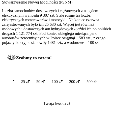
Stowarzyszenie Nowej Mobilności (PSNM).
Liczba samochodów dostawczych i ciężarowych z napędem
elektrycznym wynosiła 9 307 szt. Stale rośnie też liczba
elektrycznych motorowerów i motocykli. Na koniec czerwca
zarejestrowanych było ich 25 630 szt. Więcej jest również
osobowych i dostawczych aut hybrydowych - jeździ ich po polskich
drogach 1 121 774 szt. Pod koniec ubiegłego miesiąca park
autobusów zeroemisyjnych w Polsce osiągnął 1 583 szt., z czego
pojazdy bateryjne stanowiły 1481 szt., a wodorowe – 100 szt.
Zróbmy to razem!
25 zł
50 zł
100 zł
200 zł
500 zł