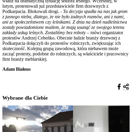
władz na dramatyczną sytuację sektora leśnego. Wcześniej, w
lutym, protestowali już przedstawiciele firm drzewnych z
Podkarpacia. Blokowali drogi. -
Ta decyzja spadła na nas jak grom
z jasnego nieba, dlatego, że nie było żadnych rozmów, ani z nami,
ani ze społeczeństwem czy leśnikami. Z dnia na dzień nadleśnictwa
zostały powiadomione mailem, że mają usunąć ze swojego terenu
zakłady usług leśnych. Zostaliśmy bez robot
y – mówi organizator
protestów Andrzej Cebeńko. Obecnie ludzie branży drzewnej z
Podkarpacia dołączyli do protestów rolniczych, zwiększając ich
skuteczność. Kolejną grupą zawodową, która niebawem może
zacząć protesty, podobne do rolniczych, są właściciele i pracownicy
firm branży meblarskiej.
Adam Białous
Wybrane dla Ciebie