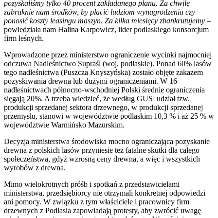
pozyskaliśmy tylko 40 procent zakładanego planu. Za chwilę
zabraknie nam środków, by płacić ludziom wynagrodzenia czy
ponosić koszty leasingu maszyn. Za kilka miesięcy zbankrutujemy
–
powiedziała nam Halina Karpowicz, lider podlaskiego konsorcjum
firm leśnych.
Wprowadzone przez ministerstwo ograniczenie wycinki najmocniej
odczuwa Nadleśnictwo Supraśl (woj. podlaskie). Ponad 60% lasów
tego nadleśnictwa (Puszcza Knyszyńska) zostało objęte zakazem
pozyskiwania drewna lub dużymi ograniczeniami. W 16
nadleśnictwach północno-wschodniej Polski średnie ograniczenia
sięgają 20%. A trzeba wiedzieć, że według GUS udział tzw.
produkcji sprzedanej sektora drzewnego, w produkcji sprzedanej
przemysłu, stanowi w województwie podlaskim 10,3 % i aż 25 % w
województwie Warmińsko Mazurskim.
Decyzja ministerstwa środowiska mocno ograniczająca pozyskanie
drewna z polskich lasów przyniesie też fatalne skutki dla całego
społeczeństwa, gdyż wzrosną ceny drewna, a więc i wszystkich
wyrobów z drewna.
Mimo wielokrotnych próśb i spotkań z przedstawicielami
ministerstwa, przedsiębiorcy nie otrzymali konkretnej odpowiedzi
ani pomocy. W związku z tym właściciele i pracownicy firm
drzewnych z Podlasia zapowiadają protesty, aby zwrócić uwagę