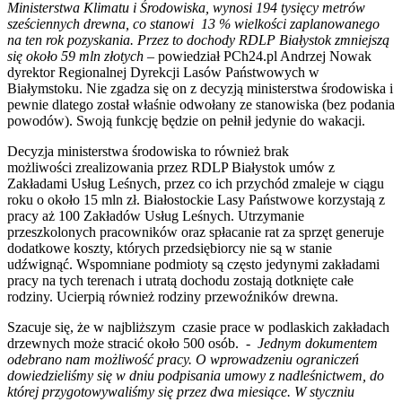
Ministerstwa Klimatu i Środowiska, wynosi 194 tysięcy metrów
sześciennych drewna, co stanowi 13 % wielkości zaplanowanego
na ten rok pozyskania. Przez to dochody RDLP Białystok zmniejszą
się około 59 mln złotych –
powiedział PCh24.pl Andrzej Nowak
dyrektor Regionalnej Dyrekcji Lasów Państwowych w
Białymstoku. Nie zgadza się on z decyzją ministerstwa środowiska i
pewnie dlatego został właśnie odwołany ze stanowiska (bez podania
powodów). Swoją funkcję będzie on pełnił jedynie do wakacji.
Decyzja ministerstwa środowiska to również brak
możliwości zrealizowania przez RDLP Białystok umów z
Zakładami Usług Leśnych, przez co ich przychód zmaleje w ciągu
roku o około 15 mln zł. Białostockie Lasy Państwowe korzystają z
pracy aż 100 Zakładów Usług Leśnych. Utrzymanie
przeszkolonych pracowników oraz spłacanie rat za sprzęt generuje
dodatkowe koszty, których przedsiębiorcy nie są w stanie
udźwignąć. Wspomniane podmioty są często jedynymi zakładami
pracy na tych terenach i utratą dochodu zostają dotknięte całe
rodziny. Ucierpią również rodziny przewoźników drewna.
Szacuje się, że w najbliższym czasie prace w podlaskich zakładach
drzewnych może stracić około 500 osób.
- Jednym dokumentem
odebrano nam możliwość pracy. O wprowadzeniu ograniczeń
dowiedzieliśmy się w dniu podpisania umowy z nadleśnictwem, do
której przygotowywaliśmy się przez dwa miesiące. W styczniu