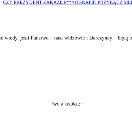
CZY PREZYDENT ZAKAŻE P**NOGRAFII? PRZYŁĄCZ SIĘ
 wtedy, jeśli Państwo – nasi widzowie i Darczyńcy – będą te