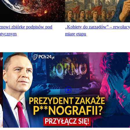
znowi zbiórkę podpisów pod
„Kobiety do zarządów” – rewoluc
atycznym
miarę etapu