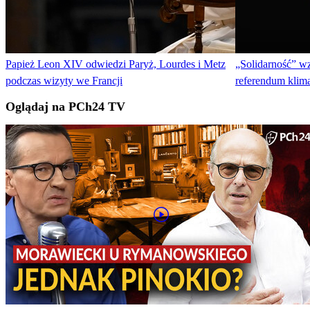
Papież Leon XIV odwiedzi Paryż, Lourdes i Metz
„Solidarność” w
podczas wizyty we Francji
referendum klim
Oglądaj na PCh24 TV