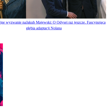
yjne wyzwanie na
Jakub Majewski: O Odysei raz jeszcze. Fascynująca
głębia adaptacji Nolana