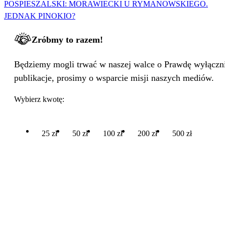
POSPIESZALSKI: MORAWIECKI U RYMANOWSKIEGO.
JEDNAK PINOKIO?
Zróbmy to razem!
Będziemy mogli trwać w naszej walce o Prawdę wyłącznie
publikacje, prosimy o wsparcie misji naszych mediów.
Wybierz kwotę:
25 zł
50 zł
100 zł
200 zł
500 zł