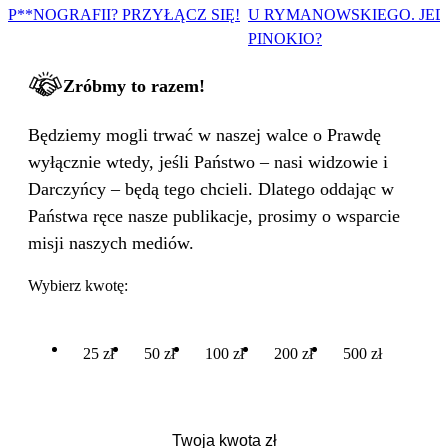
P**NOGRAFII? PRZYŁĄCZ SIĘ!
U RYMANOWSKIEGO. JE
PINOKIO?
Zróbmy to razem!
Będziemy mogli trwać w naszej walce o Prawdę
wyłącznie wtedy, jeśli Państwo – nasi widzowie i
Darczyńcy – będą tego chcieli. Dlatego oddając w
Państwa ręce nasze publikacje, prosimy o wsparcie
misji naszych mediów.
Wybierz kwotę:
25 zł
50 zł
100 zł
200 zł
500 zł