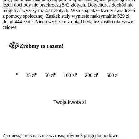
jeżeli dochody nie przekroczą 542 złotych. Dotychczas dochód nie
mógł być wyższy niż 477 złotych. Wzrosną także kwoty świadczeń
z pomocy społecznej. Zasiłek stały wyniesie maksymalnie 529 zł,
dotąd 444 złote. Nieco wyższe niż dotąd będą też zasiłki okresowe i
celowe.
Zróbmy to razem!
25 zł
50 zł
100 zł
200 zł
500 zł
Za miesiąc nieznacznie wzrosną również progi dochodowe