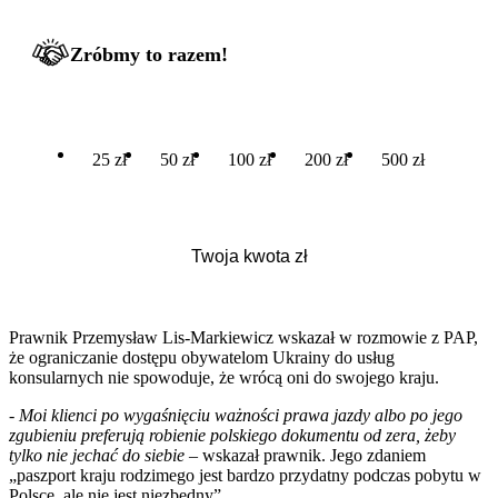
Zróbmy to razem!
25 zł
50 zł
100 zł
200 zł
500 zł
Prawnik Przemysław Lis-Markiewicz wskazał w rozmowie z PAP,
że ograniczanie dostępu obywatelom Ukrainy do usług
konsularnych nie spowoduje, że wrócą oni do swojego kraju.
-
Moi klienci po wygaśnięciu ważności prawa jazdy albo po jego
zgubieniu preferują robienie polskiego dokumentu od zera, żeby
tylko nie jechać do siebie
– wskazał prawnik. Jego zdaniem
„paszport kraju rodzimego jest bardzo przydatny podczas pobytu w
Polsce, ale nie jest niezbędny”.