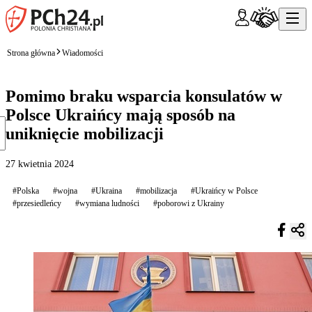
Strona główna
Wiadomości
Pomimo braku wsparcia konsulatów w
Polsce Ukraińcy mają sposób na
uniknięcie mobilizacji
27 kwietnia 2024
#Polska
#wojna
#Ukraina
#mobilizacja
#Ukraińcy w Polsce
#przesiedleńcy
#wymiana ludności
#poborowi z Ukrainy