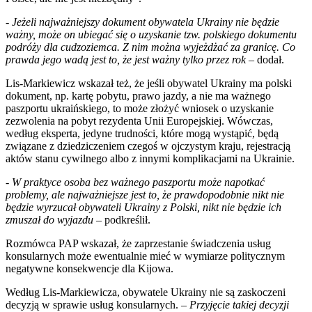
-
Jeżeli najważniejszy dokument obywatela Ukrainy nie będzie
ważny, może on ubiegać się o uzyskanie tzw. polskiego dokumentu
podróży dla cudzoziemca. Z nim można wyjeżdżać za granicę. Co
prawda jego wadą jest to, że jest ważny tylko przez rok
– dodał.
Lis-Markiewicz wskazał też, że jeśli obywatel Ukrainy ma polski
dokument, np. kartę pobytu, prawo jazdy, a nie ma ważnego
paszportu ukraińskiego, to może złożyć wniosek o uzyskanie
zezwolenia na pobyt rezydenta Unii Europejskiej. Wówczas,
według eksperta, jedyne trudności, które mogą wystąpić, będą
związane z dziedziczeniem czegoś w ojczystym kraju, rejestracją
aktów stanu cywilnego albo z innymi komplikacjami na Ukrainie.
-
W praktyce osoba bez ważnego paszportu może napotkać
problemy, ale najważniejsze jest to, że prawdopodobnie nikt nie
będzie wyrzucał obywateli Ukrainy z Polski, nikt nie będzie ich
zmuszał do wyjazdu
– podkreślił.
Rozmówca PAP wskazał, że zaprzestanie świadczenia usług
konsularnych może ewentualnie mieć w wymiarze politycznym
negatywne konsekwencje dla Kijowa.
Według Lis-Markiewicza, obywatele Ukrainy nie są zaskoczeni
decyzją w sprawie usług konsularnych. –
Przyjęcie takiej decyzji