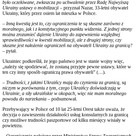
było oczekiwane, zwłaszcza po uchwalenie przez Radę Najwyższą
Ukrainy ustawy o mobilizacji
– przyznał Nazar, 33-letni obywatel
Ukrainy, który przez osiem lat mieszka w Polsce.
– Inną kwestią jest to, czy ograniczenia te są słuszne zarówno z
moralnego, jak i z konstytucyjnego punktu widzenia. Z jednej strony
można zrozumieć dążenie Ukrainy do zapewnienia względnej
sprawiedliwości w kwestii mobilizacji, ale z drugiej strony, czy
słuszne jest nałożenie ograniczeń na obywateli Ukrainy za granicą?
– pytał.
Ukrainiec podkreślił, że jego państwo jest w stanie wojny więc,
„należy się spodziewać, że zostaną przyjęte pewne ustawy, które w
ten czy inny sposób ograniczą prawa obywateli” (…).
–
Trudności, z jakimi Ukraińcy mają do czynienia za granicą, są
niczym w porównaniu z tym, czego Ukraińcy doświadczają w
Ukrainie, a siły ukraińskie w okopach, więc nie mam moralnego
powodu do narzekania
– podsumował.
Przebywający w Polsce od 10 lat 25-letni Orest także uważa, że
decyzja o zawieszeniu działalności usług konsularnych za granicą
czy możliwe trudności paszportowe od kilku miesięcy wisiały w
powietrzu.
–
Ograniczenia nałożone przez Ministerstwo Spraw Zagranicznych