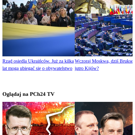
Rząd osiedla Ukraińców. Już za kilka
Wczoraj Moskwa, dziś Brukse
lat mogą ubiegać się o obywatelstwo
jutro Kijów?
Oglądaj na PCh24 TV