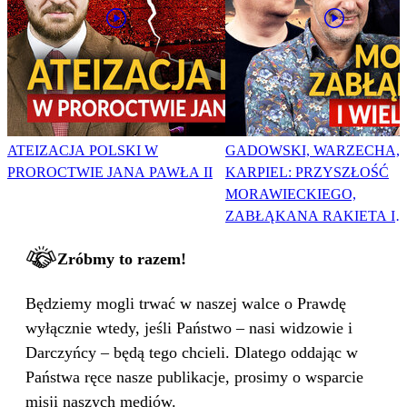
ATEIZACJA POLSKI W
GADOWSKI, WARZECHA,
PROROCTWIE JANA PAWŁA II
KARPIEL: PRZYSZŁOŚĆ
MORAWIECKIEGO,
ZABŁĄKANA RAKIETA I
WIELKA PODMIANA
Zróbmy to razem!
Będziemy mogli trwać w naszej walce o Prawdę
wyłącznie wtedy, jeśli Państwo – nasi widzowie i
Darczyńcy – będą tego chcieli. Dlatego oddając w
Państwa ręce nasze publikacje, prosimy o wsparcie
misji naszych mediów.