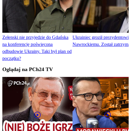
Zełenski nie przyjedzie do Gdańska
Ukrainiec groził prezydentowi
na konferencję poświęconą
Nawrockiemu. Został zatrzyma
odbudowie Ukrainy. Taki był plan od
początku?
Oglądaj na PCh24 TV