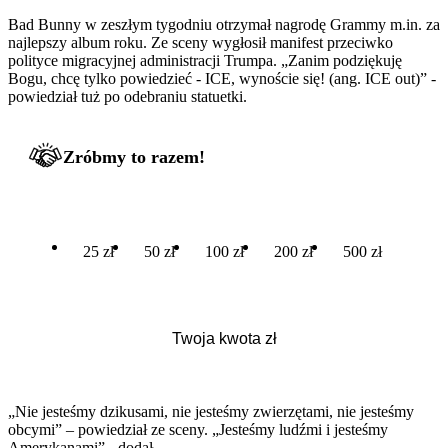
Bad Bunny w zeszłym tygodniu otrzymał nagrodę Grammy m.in. za
najlepszy album roku. Ze sceny wygłosił manifest przeciwko
polityce migracyjnej administracji Trumpa. „Zanim podziękuję
Bogu, chcę tylko powiedzieć - ICE, wynoście się! (ang. ICE out)” -
powiedział tuż po odebraniu statuetki.
Zróbmy to razem!
25 zł
50 zł
100 zł
200 zł
500 zł
„Nie jesteśmy dzikusami, nie jesteśmy zwierzętami, nie jesteśmy
obcymi” – powiedział ze sceny. „Jesteśmy ludźmi i jesteśmy
Amerykanami” - dodał.