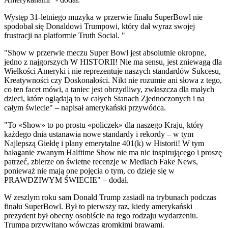
Występ 31-letniego muzyka w przerwie finału SuperBowl nie
spodobał się Donaldowi Trumpowi, który dał wyraz swojej
frustracji na platformie Truth Social. "
"Show w przerwie meczu Super Bowl jest absolutnie okropne,
jedno z najgorszych W HISTORII! Nie ma sensu, jest zniewagą dla
Wielkości Ameryki i nie reprezentuje naszych standardów Sukcesu,
Kreatywności czy Doskonałości. Nikt nie rozumie ani słowa z tego,
co ten facet mówi, a taniec jest obrzydliwy, zwłaszcza dla małych
dzieci, które oglądają to w całych Stanach Zjednoczonych i na
całym świecie" – napisał amerykański przywódca.
"To «Show» to po prostu «policzek» dla naszego Kraju, który
każdego dnia ustanawia nowe standardy i rekordy – w tym
Najlepszą Giełdę i plany emerytalne 401(k) w Historii! W tym
bałaganie zwanym Halftime Show nie ma nic inspirującego i proszę
patrzeć, zbierze on świetne recenzje w Mediach Fake News,
ponieważ nie mają one pojęcia o tym, co dzieje się w
PRAWDZIWYM ŚWIECIE" – dodał.
W zeszlym roku sam Donald Trump zasiadł na trybunach podczas
finału SuperBowl. Był to pierwszy raz, kiedy amerykański
prezydent był obecny osobiście na tego rodzaju wydarzeniu.
Trumpa przywitano wówczas gromkimi brawami.