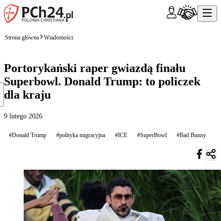
Strona główna
Wiadomości
Portorykański raper gwiazdą finału
Superbowl. Donald Trump: to policzek
dla kraju
9 lutego 2026
#Donald Trump
#polityka migracyjna
#ICE
#SuperBowl
#Bad Bunny