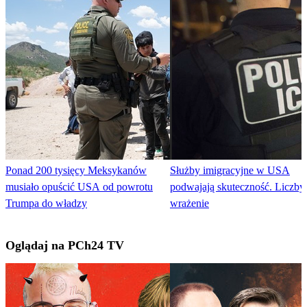
Ponad 200 tysięcy Meksykanów
Służby imigracyjne w USA
musiało opuścić USA od powrotu
podwajają skuteczność. Liczby 
Trumpa do władzy
wrażenie
Oglądaj na PCh24 TV