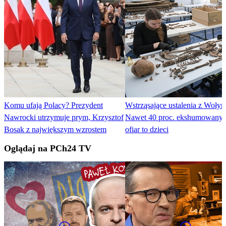
Komu ufają Polacy? Prezydent
Wstrząsające ustalenia z Wołyn
Nawrocki utrzymuje prym, Krzysztof
Nawet 40 proc. ekshumowany
Bosak z największym wzrostem
ofiar to dzieci
Oglądaj na PCh24 TV