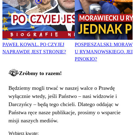
PAWEŁ KOWAL. PO CZYJEJ
POSPIESZALSKI: MORAWI
NAPRAWDĘ JEST STRONIE?
U RYMANOWSKIEGO. JE
PINOKIO?
Zróbmy to razem!
Będziemy mogli trwać w naszej walce o Prawdę
wyłącznie wtedy, jeśli Państwo – nasi widzowie i
Darczyńcy – będą tego chcieli. Dlatego oddając w
Państwa ręce nasze publikacje, prosimy o wsparcie
misji naszych mediów.
Wybierz kwotę: