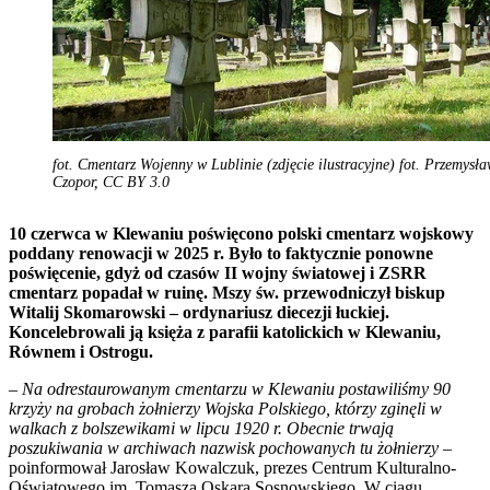
fot. Cmentarz Wojenny w Lublinie (zdjęcie ilustracyjne) fot. Przemysł
Czopor, CC BY 3.0
10 czerwca w Klewaniu poświęcono polski cmentarz wojskowy
poddany renowacji w 2025 r. Było to faktycznie ponowne
poświęcenie, gdyż od czasów II wojny światowej i ZSRR
cmentarz popadał w ruinę. Mszy św. przewodniczył biskup
Witalij Skomarowski – ordynariusz diecezji łuckiej.
Koncelebrowali ją księża z parafii katolickich w Klewaniu,
Równem i Ostrogu.
– Na odrestaurowanym cmentarzu w Klewaniu postawiliśmy 90
krzyży na grobach żołnierzy Wojska Polskiego, którzy zginęli w
walkach z bolszewikami w lipcu 1920 r. Obecnie trwają
poszukiwania w archiwach nazwisk pochowanych tu żołnierzy –
poinformował Jarosław Kowalczuk, prezes Centrum Kulturalno-
Oświatowego im. Tomasza Oskara Sosnowskiego. W ciągu