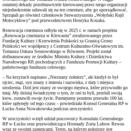
ostatniej dekady przedstawiciele kierowanej przez niego organizacji
niejednokrotnie udawali się na ten cmentarz, aby go uporządkować.
Sprzątali go również członkowie Stowarzyszenia „Wołyński Rajd
Motocyklowy” pod przewodnictwem Henryka Kozaka.
Renowacja cmentarza odbyła się w 2025 r. w ramach projektu
„Renowacja cmentarza w Klewaniu” zrealizowanego przez
Fundację Kultury i Krzewienia Polskości za Granicą Grono
Polskości we współpracy z Centrum Kulturalno-Oświatowym im.
Tomasza Oskara Sosnowskiego w Równem. Projekt został
dofinansowany ze środków Ministra Kultury i Dziedzictwa
Narodowego RP, pochodzących z Funduszu Promocji Kultury –
państwowego funduszu celowego.
– Na krzyżach napisano „Nieznany żołnierz”, ale kiedyś to był
ojciec, mąż, syn znany z imienia i nazwiska, z daty i miejsca
urodzenia. Dziś jest znany ze swojego męstwa, które przywiodło go
tutaj. My dzisiaj świadczymy o tym, że oni tu byli, przelali swoją
krew, zostawili swoje życie. Pamiętamy pomimo przeszło 100 lat,
które upłynęły od tego czasu – powiedziała Konsul Generalna RP w
Łucku Anna Nowakowska podczas uroczystości.
W uroczystości wzięli udział pracownicy Konsulatu Generalnego
RP w Łucku oraz przewodnicząca Hromady Zoria Lubow Rewus
wraz ze swoimi zastępcami. Teren, na którym położony jest