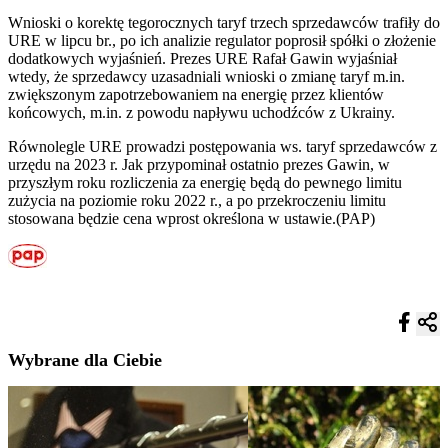
Wnioski o korektę tegorocznych taryf trzech sprzedawców trafiły do
URE w lipcu br., po ich analizie regulator poprosił spółki o złożenie
dodatkowych wyjaśnień. Prezes URE Rafał Gawin wyjaśniał
wtedy, że sprzedawcy uzasadniali wnioski o zmianę taryf m.in.
zwiększonym zapotrzebowaniem na energię przez klientów
końcowych, m.in. z powodu napływu uchodźców z Ukrainy.
Równolegle URE prowadzi postępowania ws. taryf sprzedawców z
urzędu na 2023 r. Jak przypominał ostatnio prezes Gawin, w
przyszłym roku rozliczenia za energię będą do pewnego limitu
zużycia na poziomie roku 2022 r., a po przekroczeniu limitu
stosowana będzie cena wprost określona w ustawie.(PAP)
Wybrane dla Ciebie