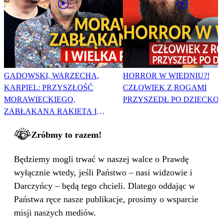
GADOWSKI, WARZECHA,
HORROR W WIEDNIU?!
KARPIEL: PRZYSZŁOŚĆ
CZŁOWIEK Z ROGAMI
MORAWIECKIEGO,
PRZYSZEDŁ PO DZIECKO
ZABŁĄKANA RAKIETA I
WIELKA PODMIANA
Zróbmy to razem!
Będziemy mogli trwać w naszej walce o Prawdę
wyłącznie wtedy, jeśli Państwo – nasi widzowie i
Darczyńcy – będą tego chcieli. Dlatego oddając w
Państwa ręce nasze publikacje, prosimy o wsparcie
misji naszych mediów.