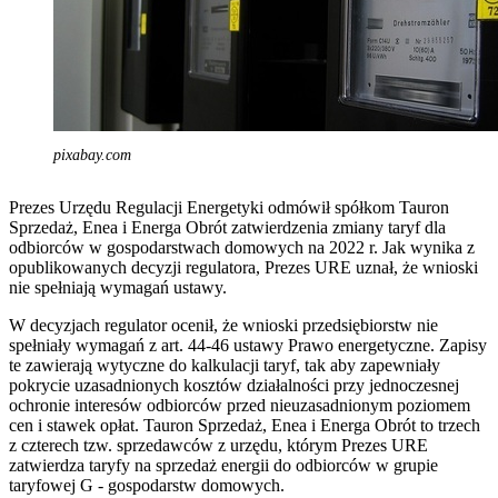
pixabay.com
Prezes Urzędu Regulacji Energetyki odmówił spółkom Tauron
Sprzedaż, Enea i Energa Obrót zatwierdzenia zmiany taryf dla
odbiorców w gospodarstwach domowych na 2022 r. Jak wynika z
opublikowanych decyzji regulatora, Prezes URE uznał, że wnioski
nie spełniają wymagań ustawy.
W decyzjach regulator ocenił, że wnioski przedsiębiorstw nie
spełniały wymagań z art. 44-46 ustawy Prawo energetyczne. Zapisy
te zawierają wytyczne do kalkulacji taryf, tak aby zapewniały
pokrycie uzasadnionych kosztów działalności przy jednoczesnej
ochronie interesów odbiorców przed nieuzasadnionym poziomem
cen i stawek opłat. Tauron Sprzedaż, Enea i Energa Obrót to trzech
z czterech tzw. sprzedawców z urzędu, którym Prezes URE
zatwierdza taryfy na sprzedaż energii do odbiorców w grupie
taryfowej G - gospodarstw domowych.