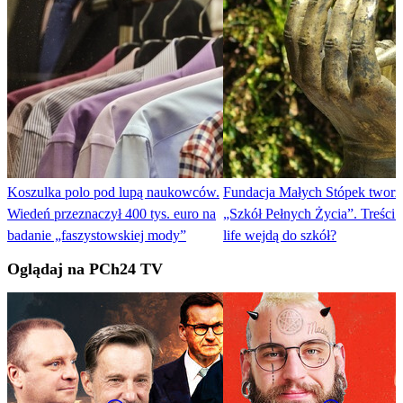
Koszulka polo pod lupą naukowców.
Fundacja Małych Stópek tworzy
Wiedeń przeznaczył 400 tys. euro na
„Szkół Pełnych Życia”. Treści 
badanie „faszystowskiej mody”
life wejdą do szkół?
Oglądaj na PCh24 TV