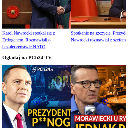
Karol Nawrocki spotkał się z
Spotkanie na szczycie. Prezyde
Erdoganem. Rozmawiali o
Nawrocki rozmawiał z szefe
bezpieczeństwie NATO
Oglądaj na PCh24 TV