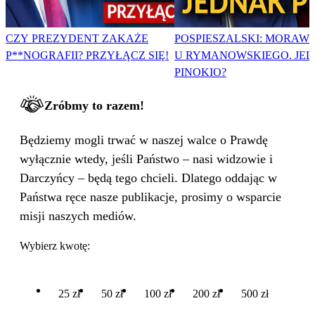
CZY PREZYDENT ZAKAŻE
POSPIESZALSKI: MORAWI
P**NOGRAFII? PRZYŁĄCZ SIĘ!
U RYMANOWSKIEGO. JE
PINOKIO?
Zróbmy to razem!
Będziemy mogli trwać w naszej walce o Prawdę
wyłącznie wtedy, jeśli Państwo – nasi widzowie i
Darczyńcy – będą tego chcieli. Dlatego oddając w
Państwa ręce nasze publikacje, prosimy o wsparcie
misji naszych mediów.
Wybierz kwotę:
25 zł
50 zł
100 zł
200 zł
500 zł