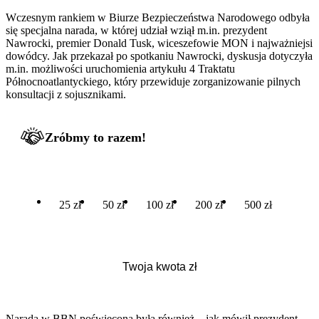
Wczesnym rankiem w Biurze Bezpieczeństwa Narodowego odbyła
się specjalna narada, w której udział wziął m.in. prezydent
Nawrocki, premier Donald Tusk, wiceszefowie MON i najważniejsi
dowódcy. Jak przekazał po spotkaniu Nawrocki, dyskusja dotyczyła
m.in. możliwości uruchomienia artykułu 4 Traktatu
Północnoatlantyckiego, który przewiduje zorganizowanie pilnych
konsultacji z sojusznikami.
Zróbmy to razem!
25 zł
50 zł
100 zł
200 zł
500 zł
Narada w BBN poświęcona była również – jak mówił prezydent –