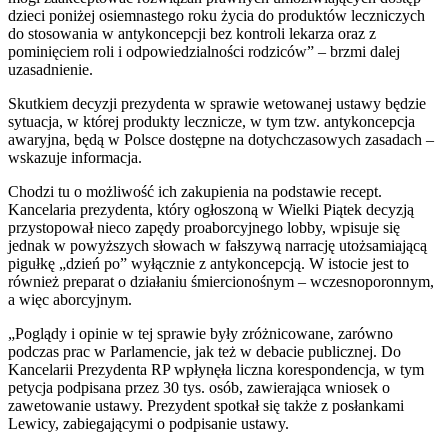
dzieci poniżej osiemnastego roku życia do produktów leczniczych
do stosowania w antykoncepcji bez kontroli lekarza oraz z
pominięciem roli i odpowiedzialności rodziców” – brzmi dalej
uzasadnienie.
Skutkiem decyzji prezydenta w sprawie wetowanej ustawy będzie
sytuacja, w której produkty lecznicze, w tym tzw. antykoncepcja
awaryjna, będą w Polsce dostępne na dotychczasowych zasadach –
wskazuje informacja.
Chodzi tu o możliwość ich zakupienia na podstawie recept.
Kancelaria prezydenta, który ogłoszoną w Wielki Piątek decyzją
przystopował nieco zapędy proaborcyjnego lobby, wpisuje się
jednak w powyższych słowach w fałszywą narrację utożsamiającą
pigułkę „dzień po” wyłącznie z antykoncepcją. W istocie jest to
również preparat o działaniu śmiercionośnym – wczesnoporonnym,
a więc aborcyjnym.
„Poglądy i opinie w tej sprawie były zróżnicowane, zarówno
podczas prac w Parlamencie, jak też w debacie publicznej. Do
Kancelarii Prezydenta RP wpłynęła liczna korespondencja, w tym
petycja podpisana przez 30 tys. osób, zawierająca wniosek o
zawetowanie ustawy. Prezydent spotkał się także z posłankami
Lewicy, zabiegającymi o podpisanie ustawy.