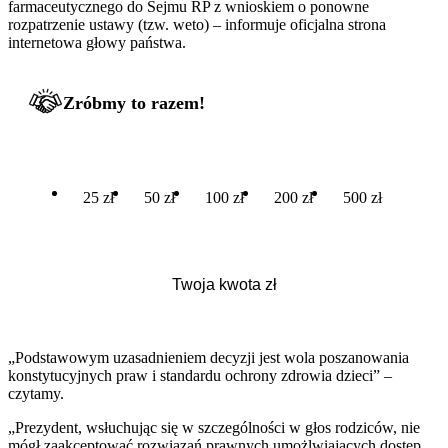
farmaceutycznego do Sejmu RP z wnioskiem o ponowne
rozpatrzenie ustawy (tzw. weto) – informuje oficjalna strona
internetowa głowy państwa.
Zróbmy to razem!
25 zł
50 zł
100 zł
200 zł
500 zł
„Podstawowym uzasadnieniem decyzji jest wola poszanowania
konstytucyjnych praw i standardu ochrony zdrowia dzieci” –
czytamy.
„Prezydent, wsłuchując się w szczególności w głos rodziców, nie
mógł zaakceptować rozwiązań prawnych umożlwiających dostęp