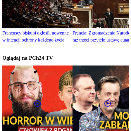
Francuscy biskupi ogłosili nowennę
Francja: Zgromadzenie Narod
w intencji ochrony każdego życia
raz trzeci przyjęło ustawę euta
Oglądaj na PCh24 TV