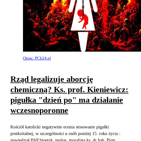
Oprac. PCh24.pl
Rząd legalizuje aborcję
chemiczną? Ks. prof. Kieniewicz:
pigułka "dzień po" ma działanie
wczesnoporonne
Kościół katolicki negatywnie ocenia stosowanie pigułki
postkoitalnej, w szczególności u osób poniżej 15. roku życia -
powiedział PAP bioetyk, teolog, moralista ks. dr hab. Piotr