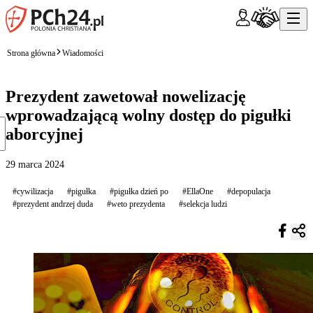
Strona główna
Wiadomości
Prezydent zawetował nowelizację
wprowadzającą wolny dostęp do pigułki
aborcyjnej
29 marca 2024
#cywilizacja
#pigułka
#pigułka dzień po
#EllaOne
#depopulacja
#prezydent andrzej duda
#weto prezydenta
#selekcja ludzi