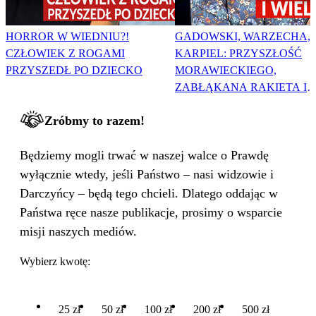
HORROR W WIEDNIU?!
GADOWSKI, WARZECHA,
CZŁOWIEK Z ROGAMI
KARPIEL: PRZYSZŁOŚĆ
PRZYSZEDŁ PO DZIECKO
MORAWIECKIEGO,
ZABŁĄKANA RAKIETA I
WIELKA PODMIANA
Zróbmy to razem!
Będziemy mogli trwać w naszej walce o Prawdę
wyłącznie wtedy, jeśli Państwo – nasi widzowie i
Darczyńcy – będą tego chcieli. Dlatego oddając w
Państwa ręce nasze publikacje, prosimy o wsparcie
misji naszych mediów.
Wybierz kwotę:
25 zł
50 zł
100 zł
200 zł
500 zł