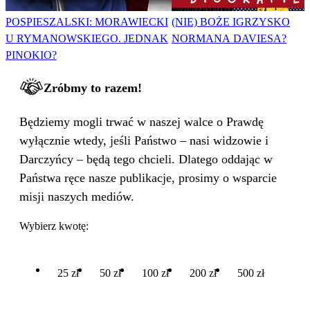
POSPIESZALSKI: MORAWIECKI
(NIE) BOŻE IGRZYSKO
U RYMANOWSKIEGO. JEDNAK
NORMANA DAVIESA?
PINOKIO?
Zróbmy to razem!
Będziemy mogli trwać w naszej walce o Prawdę
wyłącznie wtedy, jeśli Państwo – nasi widzowie i
Darczyńcy – będą tego chcieli. Dlatego oddając w
Państwa ręce nasze publikacje, prosimy o wsparcie
misji naszych mediów.
Wybierz kwotę:
25 zł
50 zł
100 zł
200 zł
500 zł