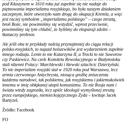
pod Kłuszynem w 1610 roku już zupełnie się nie nadaje do
piętnowania imperializmu rosyjskiego, bo była naszym działaniem
zaczepnym, które otworzyło nam drogę do okupacji Kremla, a więc
jest raczej symbolem „imperializmu polskiego” – czego zresztą,
broń Boże, nie powinniśmy się wstydzić, wprost przeciwnie,
powinniśmy się tym chlubić, że byliśmy do ekspansji zdolni
–
tłumaczy profesor.
Ale jeśli oba te przykłady należą przynajmniej do ciągu relacji
polsko-rosyjskich, to najazd bolszewików jest wydarzeniem zupełnie
innego rodzaju. Lenin to nie Katarzyna II, a Trocki to nie Suworow
czy Paskiewicz. Na czele Komitetu Rewolucyjnego w Białymstoku
stali rdzenni Polacy: Marchlewski i litewski szlachcic Dzierżyński.
To nie imperializm rosyjski stał w 1920 roku pod Warszawa, lecz
armia czerwonego Antychrysta, niosąca groźbę zniszczenia
każdemu narodowi, tak polskiemu, jak rosyjskiemu i jakiemukolwiek
innemu w imię obłąkanej utopii komunizmu. To nie Rosja nam i
światu wtedy zagroziła, lecz upiór ideologii wymyślonej zresztą
przez europejskiego, niemieckojęzycznego Żyda
– kwituje Jacek
Bartyzel.
Źródło: Facebook
FO