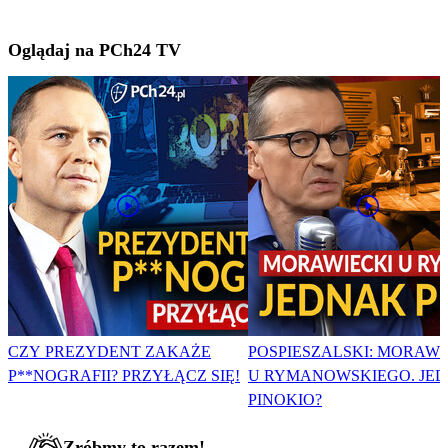
Oglądaj na PCh24 TV
CZY PREZYDENT ZAKAŻE
POSPIESZALSKI: MORAWI
P**NOGRAFII? PRZYŁĄCZ SIĘ!
U RYMANOWSKIEGO. JE
PINOKIO?
Zróbmy to razem!