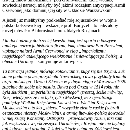
sowieckiej narracji miałyby być jakimś rodzajem antycypacji Armii
Czerwonej jako dominującej siły w Układzie Warszawskim.
A jeżeli już mielibyśmy podkreślać rolę sojuszników w wojnie
polsko-bolszewickiej – wskazuje prof. Bartyzel – to należałoby
raczej mówić o Białorusinach oraz białych Rosjanach.
I tu dochodzimy do trzeciej kwestii, jaką jest oparta o fałszywe
analogie narracja historiozoficzna, jaką zbudował Pan Prezydent,
wpisując najazd Armii Czerwonej w ciąg „imperializmu
rosyjskiego” atakującego wielokrotnie i zniewalającego Polskę, a
obecnie Ukrainę
– kontynuuje autor wpisu.
Ta narracja jednak, mówiąc kolokwialnie, kupy się nie trzyma. Już
same podane przez prezydenta Nawrockiego dwa przykłady triumfu
oręża polskiego: Orsza i Kłuszyn w jednym ciągu z Warszawą 1920
zupełnie do siebie nie pasują. Bitwa pod Orszą w 1514 roku nie
była skutkiem „imperializmu rosyjskiego” (zresztą, ściśle mówiąc,
Rosji wtedy jeszcze nie było, tylko Moskwa), lecz rywalizacji
pomiędzy Wielkim Księstwem Litewskim a Wielkim Księstwem
Moskiewskim o to kto „zbierze” wszystkie ziemie ruskie (zebrali
ostatecznie niestety Moskwicini), a armią litewsko-polską dowodził
w niej książę Konstanty Ostrogski – prawosławny Rusin, taki sam
jak większość i współczesnych Ukraińców, i Rosjan, ale nie będący
ani jednym, ani drugim. Z kolei wiktorię hetmana Żółkiewskiego