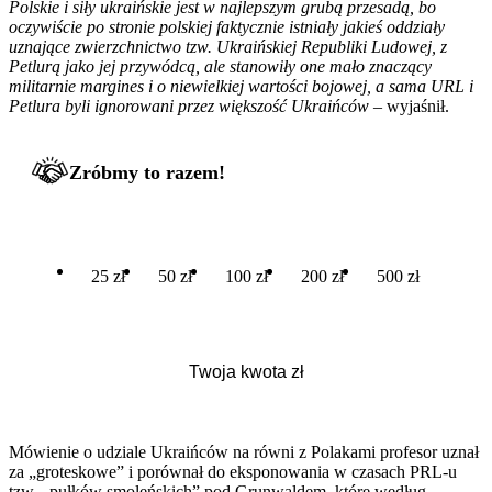
Polskie i siły ukraińskie jest w najlepszym grubą przesadą, bo
oczywiście po stronie polskiej faktycznie istniały jakieś oddziały
uznające zwierzchnictwo tzw. Ukraińskiej Republiki Ludowej, z
Petlurą jako jej przywódcą, ale stanowiły one mało znaczący
militarnie margines i o niewielkiej wartości bojowej, a sama URL i
Petlura byli ignorowani przez większość Ukraińców
– wyjaśnił.
Zróbmy to razem!
25 zł
50 zł
100 zł
200 zł
500 zł
Mówienie o udziale Ukraińców na równi z Polakami profesor uznał
za „groteskowe” i porównał do eksponowania w czasach PRL-u
tzw. „pułków smoleńskich” pod Grunwaldem, które według