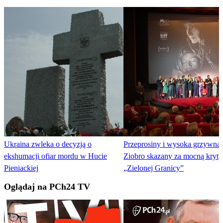
Ukraina zwleka o decyzją o
Przeprosiny i wysoka grzywna.
ekshumacji ofiar mordu w Hucie
Ziobro skazany za mocną kryt
Pieniackiej
„Zielonej Granicy”
Oglądaj na PCh24 TV