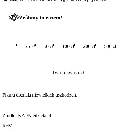
Zróbmy to razem!
25 zł
50 zł
100 zł
200 zł
500 zł
Figura doznała niewielkich uszkodzeń.
Źródło: KAI/Niedziela.pl
RoM