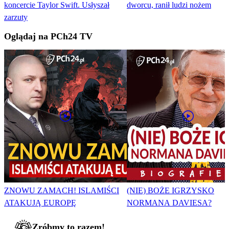
koncercie Taylor Swift. Usłyszał
dworcu, ranił ludzi nożem
zarzuty
Oglądaj na PCh24 TV
ZNOWU ZAMACH! ISLAMIŚCI
(NIE) BOŻE IGRZYSKO
ATAKUJĄ EUROPĘ
NORMANA DAVIESA?
Zróbmy to razem!