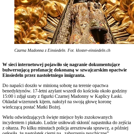
Czarna Madonna z Einsiedeln. Fot. kloster-einsiedeln.ch
W sieci internetowej pojawiło się nagranie dokumentujące
bulwersującą profanację dokonaną w szwajcarskim opactwie
Einsiedeln przez nastoletniego imigranta.
Do napaści doszło w minioną sobotę na terenie opactwa
benedyktynów. 17-letni azylant wszedł do kościoła około godziny
15:00 i zdjął szaty z figurki Czarnej Madonny w Kaplicy Łaski.
Okładał wizerunek kijem, nałożył na swoją głowę koronę
wieńczącą postać Matki Bożej.
Wielu odwiedzających święte miejsce było zszokowanych
incydentem i płakało. Ludzie usiłowali skłonić napastnika do zejścia
z ołtarza. Po kilku minutach policja aresztowała sprawcę, a później
ogłosiła, że nastolatek cierpi na „zaburzenia psychiczne”.