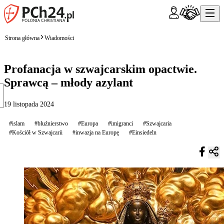
Strona główna
Wiadomości
Profanacja w szwajcarskim opactwie.
Sprawcą – młody azylant
19 listopada 2024
#islam
#bluźnierstwo
#Europa
#imigranci
#Szwajcaria
#Kościół w Szwajcarii
#inwazja na Europę
#Einsiedeln