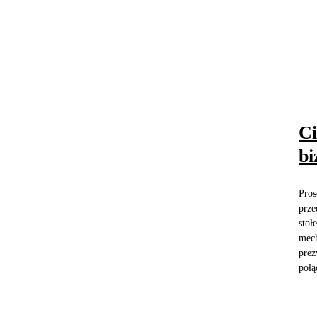
Ci
bi
Pros
prze
stoł
mech
prez
połą