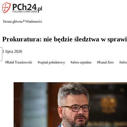
Strona główna
Wiadomości
Prokuratura: nie będzie śledztwa w spraw
1 lipca 2026
#Rafał Trzaskowski
#szpital południowy
#afera szpitalna
#Kanał Zero
#afer