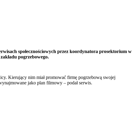
serwisach społecznościowych przez koordynatora prosektorium w
o zakładu pogrzebowego.
znicy. Kierujący nim miał promować firmę pogrzebową swojej
 wynajmowane jako plan filmowy – podał serwis.