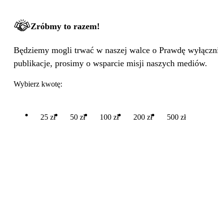
Zróbmy to razem!
Będziemy mogli trwać w naszej walce o Prawdę wyłącznie
publikacje, prosimy o wsparcie misji naszych mediów.
Wybierz kwotę:
25 zł
50 zł
100 zł
200 zł
500 zł