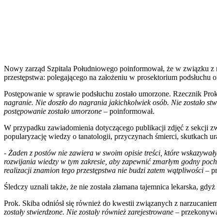
Nowy zarząd Szpitala Południowego poinformował, że w związku z ni
przestępstwa: polegającego na założeniu w prosektorium podsłuchu or
Postępowanie w sprawie podsłuchu zostało umorzone. Rzecznik Proku
nagranie. Nie doszło do nagrania jakichkolwiek osób. Nie zostało stwi
postępowanie zostało umorzone
– poinformował.
W przypadku zawiadomienia dotyczącego publikacji zdjęć z sekcji z
popularyzację wiedzy o tanatologii, przyczynach śmierci, skutkach u
-
Żaden z postów nie zawiera w swoim opisie treści, które wskazywał
rozwijania wiedzy w tym zakresie, aby zapewnić zmarłym godny poch
realizacji znamion tego przestępstwa nie budzi zatem wątpliwości
– pr
Śledczy uznali także, że nie została złamana tajemnica lekarska, gdyż
Prok. Skiba odniósł się również do kwestii związanych z narzucani
zostały stwierdzone. Nie zostały również zarejestrowane
– przekonywa