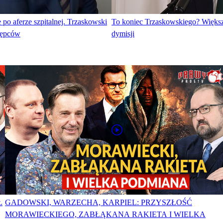
 po aferze szpitalnej. Trzaskowski
To koniec Trzaskowskiego? Większ
tępców
dymisji
Ł
GADOWSKI, WARZECHA, KARPIEL: PRZYSZŁOŚĆ
MORAWIECKIEGO, ZABŁĄKANA RAKIETA I WIELKA