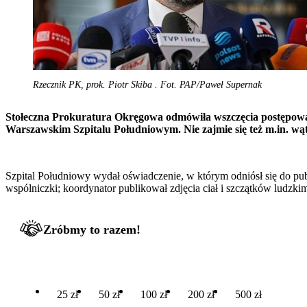
Rzecznik PK, prok. Piotr Skiba . Fot. PAP/Paweł Supernak
Stołeczna Prokuratura Okręgowa odmówiła wszczęcia postępowan
Warszawskim Szpitalu Południowym. Nie zajmie się też m.in. w
Szpital Południowy wydał oświadczenie, w którym odniósł się do pub
wspólniczki; koordynator publikował zdjęcia ciał i szczątków ludz
Zróbmy to razem!
25 zł
50 zł
100 zł
200 zł
500 zł