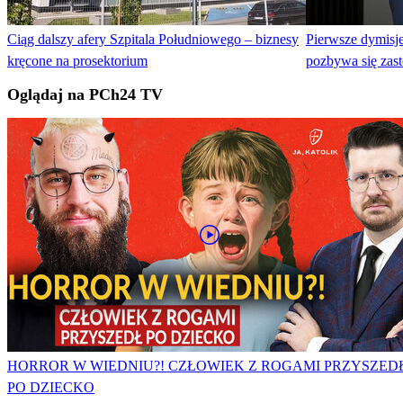
Ciąg dalszy afery Szpitala Południowego – biznesy
Pierwsze dymisje
kręcone na prosektorium
pozbywa się zas
Oglądaj na PCh24 TV
HORROR W WIEDNIU?! CZŁOWIEK Z ROGAMI PRZYSZED
PO DZIECKO