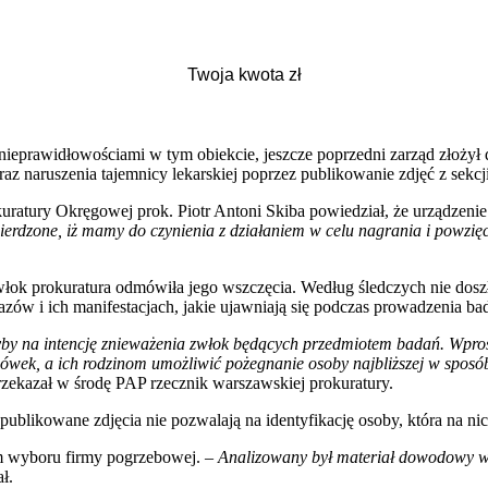
eprawidłowościami w tym obiekcie, jeszcze poprzedni zarząd złożył 
az naruszenia tajemnicy lekarskiej poprzez publikowanie zdjęć z sekc
ratury Okręgowej prok. Piotr Antoni Skiba powiedział, że urządzeni
erdzone, iż mamy do czynienia z działaniem w celu nagrania i powzięcia
włok prokuratura odmówiła jego wszczęcia. Według śledczych nie dosz
razów i ich manifestacjach, jakie ujawniają się podczas prowadzenia ba
yby na intencję znieważenia zwłok będących przedmiotem badań. Wprost 
ówek, a ich rodzinom umożliwić pożegnanie osoby najbliższej w sposób
zekazał w środę PAP rzecznik warszawskiej prokuratury.
 publikowane zdjęcia nie pozwalają na identyfikację osoby, która na nich
em wyboru firmy pogrzebowej. –
Analizowany był materiał dowodowy w t
ł.