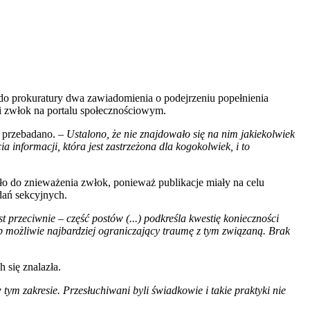
do prokuratury dwa zawiadomienia o podejrzeniu popełnienia
ji zwłok na portalu społecznościowym.
e przebadano. –
Ustalono, że nie znajdowało się na nim jakiekolwiek
 informacji, która jest zastrzeżona dla kogokolwiek, i to
ło do znieważenia zwłok, ponieważ publikacje miały na celu
dań sekcyjnych.
przeciwnie – część postów (...) podkreśla kwestię konieczności
 możliwie najbardziej ograniczający traumę z tym związaną. Brak
 się znalazła.
ym zakresie. Przesłuchiwani byli świadkowie i takie praktyki nie