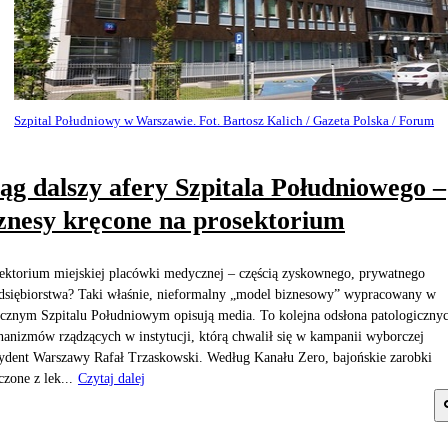
Szpital Południowy w Warszawie. Fot. Bartosz Kalich / Gazeta Polska / Forum
ąg dalszy afery Szpitala Południowego –
znesy kręcone na prosektorium
ektorium miejskiej placówki medycznej – częścią zyskownego, prywatnego
dsiębiorstwa? Taki właśnie, nieformalny „model biznesowy” wypracowany w
ecznym Szpitalu Południowym opisują media. To kolejna odsłona patologiczny
anizmów rządzących w instytucji, którą chwalił się w kampanii wyborczej
ydent Warszawy Rafał Trzaskowski. Według Kanału Zero, bajońskie zarobki
czone z lek...
Czytaj dalej