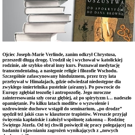
Ojciec Joseph-Marie Verlinde, zanim odkrył Chrystusa,
przeszedł długą drogę. Urodził się i wychował w katolickiej
rodzinie, ale szybko obrał inny kurs. Poznawał medytację
transcendentalną, a następnie religie i filozofie Wschodu.
Szczególnie zafascynowany hinduizmem, przez trzy lata
przebywał w Himalajach, gdzie odwiedzał niedostępne dla
zwykłego śmiertelnika pustelnie (aśramy). Po powrocie do
Europy zgłębiał teozofię i antropozofię. Jego mroczne
zainteresowania szły coraz głębiej, aż po spirytyzm i… nadeszło
opamiętanie. Po kilku latach modlitw o wyzwolenie i
uzdrowienie duchowe wstąpił do seminarium, „po drodze”
spędził też jakiś czas w klasztorze trapistów. Wreszcie przyjął
święcenia kapłańskie i założył wspólnotę zakonną – Rodzinę
Świętego Józefa. Od tej chwili poświęcił się pracy polegającej na
badaniu i ujawnianiu zagrożeń wynikających z „nowych