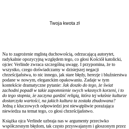
Na to zagrożenie mglistą duchowością, odrzucającą autorytet,
radykalnie opozycyjną względem tego, co głosi Kościół katolicki,
ojciec Verlinde zwraca szczególną uwagę. I przypomina, że to
wszystko, czego doświadczamy w dzisiejszej negacji
chrześcijaństwa, to nic innego, jak stare błędy, herezje i bluźnierstwa
podane w nowym, eleganckim opakowaniu. Zadaje w tym
kontekście dramatyczne pytanie:
Jak doszło do tego, że świat
zachodni popadł w takie zapomnienie swych własnych korzeni, i to
do tego stopnia, że zaczyna gardzić religią, która tej właśnie kulturze
dostarczyła wartości, na jakich kultura ta została zbudowana?
Jedną z kluczowych odpowiedzi jest niewątpliwie porażająca
niewiedza na temat tego, co głosi chrześcijaństwo.
Książka ojca Verlinde uzbraja nas w argumenty przeciwko
współczesnym błędom, tak często przyswajanym i głoszonym przez