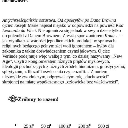
duchowości”.
Antychrześcijańskie oszustwa. Od apokryfów po Dana Browna
ojciec Joseph-Marie napisał niejako w odpowiedzi na powieść
Kod
Leonarda da Vinci
. Nie ogranicza się jednak w swym dziele tylko
do polemiki z Danem Brownem. Zresztą spór z autorem
Kodu…
–
jak wynika z zawartości jego literackich produkcji w sprawach
religijnych będącego pełnym złej woli ignorantem – byłby dla
zakonnika z takim doświadczeniem czymś jałowym. Ojciec
Verlinde podejmuje więc walkę z tym, co dzisiaj nazywamy „New
Age”. Czyli z konglomeratem różnych prądów myślowych,
ideologii pochodzących z różnych źródeł: hinduizmu, gnostycyzmu,
spirytyzmu, z filozofii oświecenia czy teozofii… Z nurtem
niezwykle zwodniczym, odgrywającym rolę „duchowości”
skrojonej na miarę współczesnego „człowieka bez właściwości”.
Zróbmy to razem!
25 zł
50 zł
100 zł
200 zł
500 zł