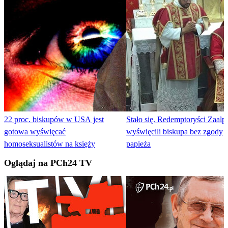
22 proc. biskupów w USA jest
Stało się. Redemptoryści Zaalp
gotowa wyświęcać
wyświęcili biskupa bez zgody
homoseksualistów na księży
papieża
Oglądaj na PCh24 TV