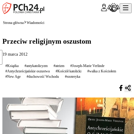
Strona główna
Wiadomości
Przeciw religijnym oszustom
19 marca 2012
#Książka
#antykatolicyzm
#ateizm
#Joseph-Marie Verlinde
#Antychrześcijańskie oszustwa
#Kościół katolicki
#walka z Kościołem
#New Age
#duchowość Wschodu
#ezoteryka