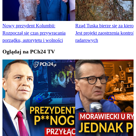
Nowy prezydent Kolumbii:
Rząd Tuska bierze się za kier
Rozpoczął się czas przywracania
Jest projekt zaostrzenia kontroli
porządku, autorytetu i wolności
radarowych
Oglądaj na PCh24 TV