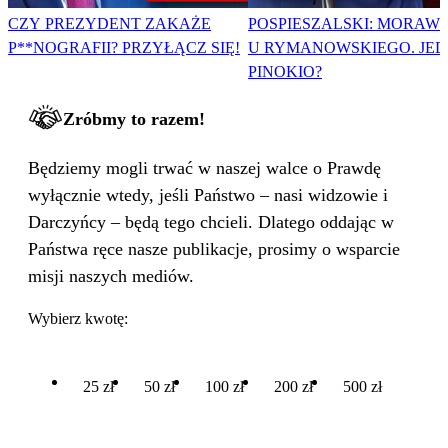
CZY PREZYDENT ZAKAŻE
POSPIESZALSKI: MORAWI
P**NOGRAFII? PRZYŁĄCZ SIĘ!
U RYMANOWSKIEGO. JE
PINOKIO?
Zróbmy to razem!
Będziemy mogli trwać w naszej walce o Prawdę
wyłącznie wtedy, jeśli Państwo – nasi widzowie i
Darczyńcy – będą tego chcieli. Dlatego oddając w
Państwa ręce nasze publikacje, prosimy o wsparcie
misji naszych mediów.
Wybierz kwotę:
25 zł
50 zł
100 zł
200 zł
500 zł