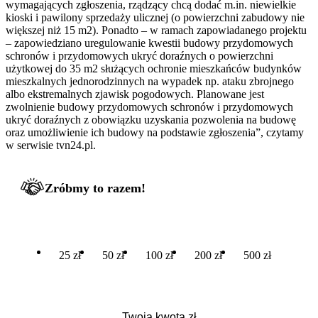
wymagających zgłoszenia, rządzący chcą dodać m.in. niewielkie
kioski i pawilony sprzedaży ulicznej (o powierzchni zabudowy nie
większej niż 15 m2). Ponadto – w ramach zapowiadanego projektu
– zapowiedziano uregulowanie kwestii budowy przydomowych
schronów i przydomowych ukryć doraźnych o powierzchni
użytkowej do 35 m2 służących ochronie mieszkańców budynków
mieszkalnych jednorodzinnych na wypadek np. ataku zbrojnego
albo ekstremalnych zjawisk pogodowych. Planowane jest
zwolnienie budowy przydomowych schronów i przydomowych
ukryć doraźnych z obowiązku uzyskania pozwolenia na budowę
oraz umożliwienie ich budowy na podstawie zgłoszenia”, czytamy
w serwisie tvn24.pl.
Zróbmy to razem!
25 zł
50 zł
100 zł
200 zł
500 zł