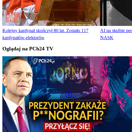
Kolejny kardynał skończył 80 lat. Zostało 117
AI na służbie pe
kardynałów-elektorów
NASK
Oglądaj na PCh24 TV