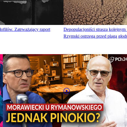
dofilów. Zatrważający raport
Depopulacjoniści straszą kolejnym
Rzymski ostrzega przed plagą głod