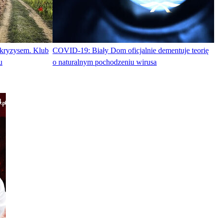
 kryzysem. Klub
COVID-19: Biały Dom oficjalnie dementuje teorię
u
o naturalnym pochodzeniu wirusa