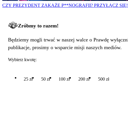
CZY PREZYDENT ZAKAŻE P**NOGRAFII? PRZYŁĄCZ SIĘ!
Zróbmy to razem!
Będziemy mogli trwać w naszej walce o Prawdę wyłącznie
publikacje, prosimy o wsparcie misji naszych mediów.
Wybierz kwotę:
25 zł
50 zł
100 zł
200 zł
500 zł