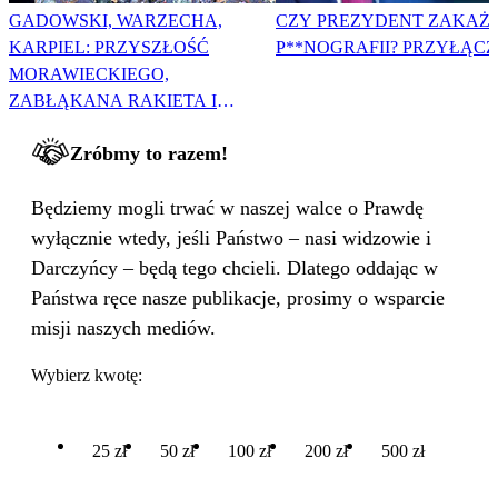
GADOWSKI, WARZECHA,
CZY PREZYDENT ZAKAŻ
KARPIEL: PRZYSZŁOŚĆ
P**NOGRAFII? PRZYŁĄCZ 
MORAWIECKIEGO,
ZABŁĄKANA RAKIETA I
WIELKA PODMIANA
Zróbmy to razem!
Będziemy mogli trwać w naszej walce o Prawdę
wyłącznie wtedy, jeśli Państwo – nasi widzowie i
Darczyńcy – będą tego chcieli. Dlatego oddając w
Państwa ręce nasze publikacje, prosimy o wsparcie
misji naszych mediów.
Wybierz kwotę:
25 zł
50 zł
100 zł
200 zł
500 zł