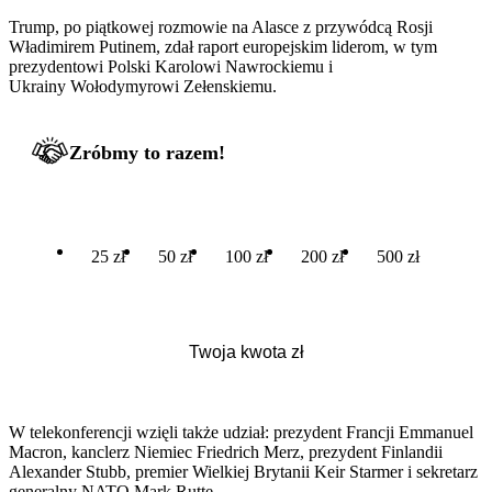
Trump, po piątkowej rozmowie na Alasce z przywódcą Rosji
Władimirem Putinem, zdał raport europejskim liderom, w tym
prezydentowi Polski Karolowi Nawrockiemu i
Ukrainy Wołodymyrowi Zełenskiemu.
Zróbmy to razem!
25 zł
50 zł
100 zł
200 zł
500 zł
W telekonferencji wzięli także udział: prezydent Francji Emmanuel
Macron, kanclerz Niemiec Friedrich Merz, prezydent Finlandii
Alexander Stubb, premier Wielkiej Brytanii Keir Starmer i sekretarz
generalny NATO Mark Rutte.