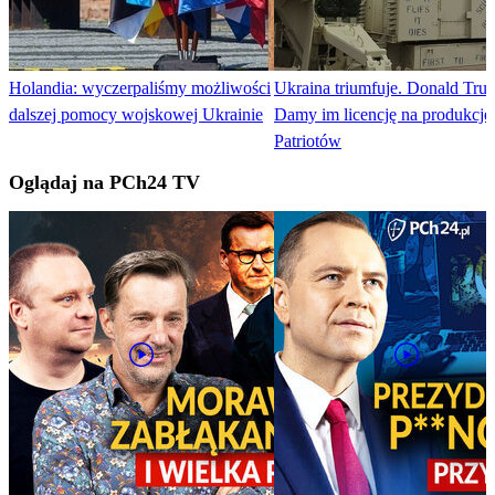
Holandia: wyczerpaliśmy możliwości
Ukraina triumfuje. Donald Tru
dalszej pomocy wojskowej Ukrainie
Damy im licencję na produkcję
Patriotów
Oglądaj na PCh24 TV