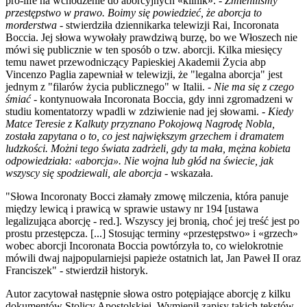
pro-life na wchodzenie do aborcyjnych «klinik». -
Zmieniliśmy
przestępstwo w prawo. Boimy się powiedzieć, że aborcja to
morderstwa
- stwierdziła dziennikarka telewizji Rai, Incoronata
Boccia. Jej słowa wywołały prawdziwą burzę, bo we Włoszech nie
mówi się publicznie w ten sposób o tzw. aborcji. Kilka miesięcy
temu nawet przewodniczący Papieskiej Akademii Życia abp
Vincenzo Paglia zapewniał w telewizji, że "legalna aborcja" jest
jednym z "filarów życia publicznego" w Italii. -
Nie ma się z czego
śmiać
- kontynuowała Incoronata Boccia, gdy inni zgromadzeni w
studiu komentatorzy wpadli w zdziwienie nad jej słowami. -
Kiedy
Matce Teresie z Kalkuty przyznano Pokojową Nagrodę Nobla,
została zapytana o to, co jest największym grzechem i dramatem
ludzkości. Możni tego świata zadrżeli, gdy ta mała, mężna kobieta
odpowiedziała: «aborcja». Nie wojna lub głód na świecie, jak
wszyscy się spodziewali, ale aborcja
- wskazała.
"Słowa Incoronaty Bocci złamały zmowę milczenia, która panuje
między lewicą i prawicą w sprawie ustawy nr 194 [ustawa
legalizująca aborcję - red.]. Wszyscy jej bronią, choć jej treść jest po
prostu przestępcza. [...] Stosując terminy «przestępstwo» i «grzech»
wobec aborcji Incoronata Boccia powtórzyła to, co wielokrotnie
mówili dwaj najpopularniejsi papieże ostatnich lat, Jan Paweł II oraz
Franciszek" - stwierdził historyk.
Autor zacytował następnie słowa ostro potępiające aborcję z kilku
dokumentów Stolicy Apostolskiej. Wymienił zapisy takich tekstów