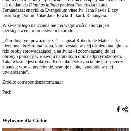
jak deklaracja
Dignitas infinita
papieża Franciszka i kard.
Fernándeza; encyklika Evangelium vitae św. Jana Pawła II czy
instrukcję Donum Vitae Jana Pawła II i kard. Ratzingera.
W świetle tego nauczania nie ma wątpliwości: aborcja jest
przestępstwem, morderstwem i zbrodnią.
„Zbrodnią tym poważniejszą” – napisał Roberto de Mattei - „że
niewinna i bezbronna istota, która zostaje w niej uśmiercona, ginie z
ręki osoby sprowadzającej ją na świat - i zobowiązanej do jej
obrony i pomocy w rozwoju naturalnym oraz nadprzyrodzonym.
Taka właśnie jest doktryna Kościoła. Doktryna ta nie jest sprzeczna
z nauką; wprost przeciwnie, szanuje naukę i znajduje w niej
utwierdzenie”.
Źródło: corrispondenzaromana.it
Pach
Wybrane dla Ciebie