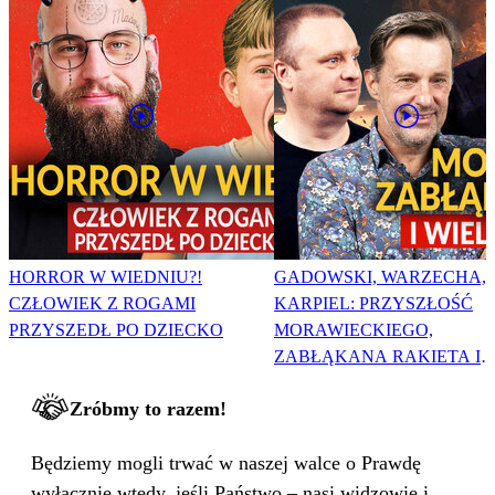
HORROR W WIEDNIU?!
GADOWSKI, WARZECHA,
CZŁOWIEK Z ROGAMI
KARPIEL: PRZYSZŁOŚĆ
PRZYSZEDŁ PO DZIECKO
MORAWIECKIEGO,
ZABŁĄKANA RAKIETA I
WIELKA PODMIANA
Zróbmy to razem!
Będziemy mogli trwać w naszej walce o Prawdę
wyłącznie wtedy, jeśli Państwo – nasi widzowie i