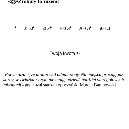
Zróbmy to razem!
25 zł
50 zł
100 zł
200 zł
500 zł
- Potwierdzam, że dron został odnaleziony. Na miejscu pracują już
służby, w związku z czym nie mogę udzielić bardziej szczegółowych
informacji -
przekazał starosta opoczyński Marcin Baranowski.