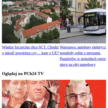
Władze Szczecina chcą SCT. Chodzi
Warszawa: autobusy elektryczn
o jakość powietrza czy… kasę z UE?
poradziły sobie z mrozami.
Pasażerów w pojazdach ogrze
piece na olej napędowy
Oglądaj na PCh24 TV