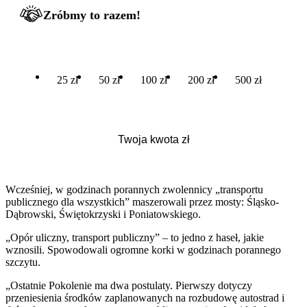
Zróbmy to razem!
25 zł
50 zł
100 zł
200 zł
500 zł
Wcześniej, w godzinach porannych zwolennicy „transportu
publicznego dla wszystkich” maszerowali przez mosty: Śląsko-
Dąbrowski, Świętokrzyski i Poniatowskiego.
„Opór uliczny, transport publiczny” – to jedno z haseł, jakie
wznosili. Spowodowali ogromne korki w godzinach porannego
szczytu.
„Ostatnie Pokolenie ma dwa postulaty. Pierwszy dotyczy
przeniesienia środków zaplanowanych na rozbudowę autostrad i