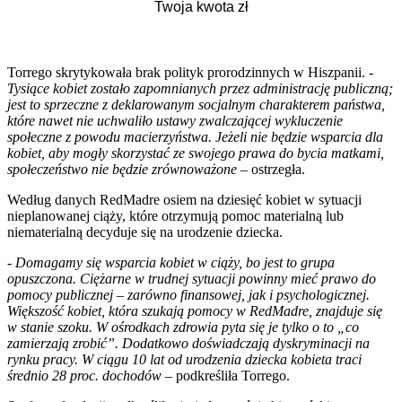
Torrego skrytykowała brak polityk prorodzinnych w Hiszpanii. -
Tysiące kobiet zostało zapomnianych przez administrację publiczną;
jest to sprzeczne z deklarowanym socjalnym charakterem państwa,
które nawet nie uchwaliło ustawy zwalczającej wykluczenie
społeczne z powodu macierzyństwa. Jeżeli nie będzie wsparcia dla
kobiet, aby mogły skorzystać ze swojego prawa do bycia matkami,
społeczeństwo nie będzie zrównoważone
– ostrzegła.
Według danych RedMadre osiem na dziesięć kobiet w sytuacji
nieplanowanej ciąży, które otrzymują pomoc materialną lub
niematerialną decyduje się na urodzenie dziecka.
-
Domagamy się wsparcia kobiet w ciąży, bo jest to grupa
opuszczona. Ciężarne w trudnej sytuacji powinny mieć prawo do
pomocy publicznej – zarówno finansowej, jak i psychologicznej.
Większość kobiet, która szukają pomocy w RedMadre, znajduje się
w stanie szoku. W ośrodkach zdrowia pyta się je tylko o to „co
zamierzają zrobić”. Dodatkowo doświadczają dyskryminacji na
rynku pracy. W ciągu 10 lat od urodzenia dziecka kobieta traci
średnio 28 proc. dochodów
– podkreśliła Torrego.