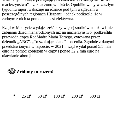
macierzyństwo” – zaznaczono w tekście. Opublikowany w zeszłym
tygodniu raport wskazuje na różnice pod tym względem w
poszczególnych regionach Hiszpanii, jednak podkreśla, że w
żadnym z nich ta pomoc nie jest efektywna.
Rząd w Madrycie wydaje sześć razy więcej środków na ułatwianie
zabijania dzieci nienarodzonych niż na macierzyństwo podkreśliła
przewodnicząca RedMadre Maria Torrego, cytowana przez
dziennik „ABC”. „To szokujące dane” – oceniła. Zgodnie z danymi
przedstawionymi w raporcie, w 2021 r. rząd wydał ponad 5,5 mln
euro na pomoc kobietom w ciąży i ponad 32,2 mln euro na
ułatwianie aborcji.
Zróbmy to razem!
25 zł
50 zł
100 zł
200 zł
500 zł