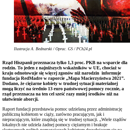
Ilustracja A. Bednarski / Oprac. GS / PCh24.pl
Rząd Hiszpanii przeznacza tylko 1,3 proc. PKB na wsparcie dla
rodzin. To jeden z najniższych wskaźników w UE, chociaż w
kraju odnotowuje się więcej zgonów niż narodzin informuje
fundacja RedMadre w raporcie „Mapa Macierzyństwa 2021”.
Dodano, że ciężarne kobiety w trudnej sytuacji materialnej
mogą liczyć na średnio 13 euro państwowej pomocy rocznie, a
rząd przeznacza na ten cel sześć razy mniej środków niż na
ułatwienie aborcji.
Raport fundacji przedstawia pomoc udzielaną przez administrację
publiczną kobietom w ciąży, zarówno pracującym, jak i
niepracującym, które znajdują się w trudnej sytuacji. „Wiele rządów
lokalnych nie udziela żadnej pomocy ciężarnym i brakuje
skutecznych polityk pomagających kobietom decydującym się na