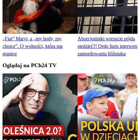
„Fiat” Maryi, a „my body, my
Aborcjonistki wreszcie pójdą
choice”. O wolności, która ma
siedzieć?! Ordo Iuris interweni
granice
zamordowania bliźniaka
Oglądaj na PCh24 TV