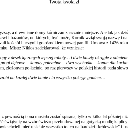
y, a drewniane domy kórniczan znacznie mniejsze. Ale tak jak dziś po 
trzewi i bażantów, od których, być może, Kórnik wziął swoją nazwę i
ali kościół i uczynili go ośrodkiem nowej parafii. Umowa z 1426 rok
ku. Mistrz Niklos zadeklarował, że wzniesie:
ropy z desek łączonych lepszej roboty… i dwie baszty okrągłe z odmie
 progi dębowe… kanały potrzebne… dwa wychodki… komin dla kuchni i 
 złożonym po łacinie, po raz pierwszy w polskiej historii pada słowo 
robi na każdej dwie banie i to wszystko pokryje gontem
…
a z pewnością i ona musiała zostać spisana, tylko w kilka lat późnie
nieść świątynię na wzór świeżo przebudowanej na gotycką modłę kaplic
ie chcieli mieć u siebie wszystko to, co najbardziej „królewskie” i 