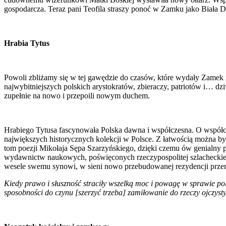
gospodarcza. Teraz pani Teofila straszy ponoć w Zamku jako Biała 
Hrabia Tytus
Powoli zbliżamy się w tej gawędzie do czasów, które wydały Zamek i 
najwybitniejszych polskich arystokratów, zbieraczy, patriotów i… d
zupełnie na nowo i przepoili nowym duchem.
Hrabiego Tytusa fascynowała Polska dawna i współczesna. O współczes
największych historycznych kolekcji w Polsce. Z łatwością można by 
tom poezji Mikołaja Sępa Szarzyńskiego, dzięki czemu ów genialny poet
wydawnictw naukowych, poświęconych rzeczypospolitej szlachecki
wesele swemu synowi, w sieni nowo przebudowanej rezydencji przem
Kiedy prawo i słuszność straciły wszelką moc i powagę w sprawie pol
sposobności do czynu [szerzyć trzeba] zamiłowanie do rzeczy ojczystych,