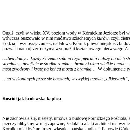
Ongiś, czyli w wieku XV, poziom wody w Kórnickim Jeziorze był wyższ
wówczas buszowało w nim mnóstwo szlachetnych
kurów
, czyli cie
Łodzia – wznosząc zamek, nadali wsi Kórnik prawa miejskie, zbudow
pozwala nam ujrzeć oczyma wyobraźni kształt owego pierwszego Zam
…dwa domy… każdy z trzema salami czyli piętrami i ułoży na nich st
strzelnic… przejście w środku zamku… bramy i okna wielkie i małe…
most zwodzony i kratę na końcu mostu z bramką…
W dokumencie tym,
…na wykonanych przez się basztach, w zwykłej mowie „alkierzach”, z
Kościół jak królewska kaplica
Nie zachowała się, niestety, umowa o budowę kórnickiego kościoła, 
przeczytalibyśmy w niej zapewne, że taki to a taki architekt ma wz
Kórniku miał być po trosze właśnie „pańską kaplicą”. Panowie Górkow