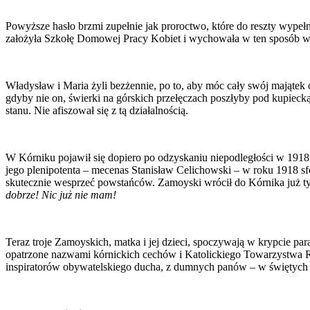
Powyższe hasło brzmi zupełnie jak proroctwo, które do reszty wypełn
założyła Szkołę Domowej Pracy Kobiet i wychowała w ten sposób wiel
Władysław i Maria żyli bezżennie, po to, aby móc cały swój mająte
gdyby nie on, świerki na górskich przełęczach poszłyby pod kupiecką s
stanu. Nie afiszował się z tą działalnością.
W Kórniku pojawił się dopiero po odzyskaniu niepodległości w 1918 
jego plenipotenta – mecenas Stanisław Celichowski – w roku 1918 sf
skutecznie wesprzeć powstańców. Zamoyski wrócił do Kórnika już ty
dobrze! Nic już nie mam!
Teraz troje Zamoyskich, matka i jej dzieci, spoczywają w krypcie par
opatrzone nazwami kórnickich cechów i Katolickiego Towarzystwa Ro
inspiratorów obywatelskiego ducha, z dumnych panów – w świętych do