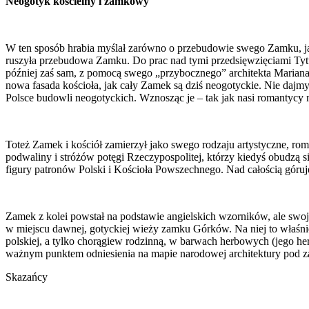
Neogotyk kościelny i zamkowy
W ten sposób hrabia myślał zarówno o przebudowie swego Zamku, jak
ruszyła przebudowa Zamku. Do prac nad tymi przedsięwzięciami Tytu
później zaś sam, z pomocą swego „przybocznego” architekta Mariana C
nowa fasada kościoła, jak cały Zamek są dziś neogotyckie. Nie dajm
Polsce budowli neogotyckich. Wznosząc je – tak jak nasi romantycy my
Toteż Zamek i kościół zamierzył jako swego rodzaju artystyczne, rom
podwaliny i stróżów potęgi Rzeczypospolitej, którzy kiedyś obudzą s
figury patronów Polski i Kościoła Powszechnego. Nad całością góruj
Zamek z kolei powstał na podstawie angielskich wzorników, ale swoją
w miejscu dawnej, gotyckiej wieży zamku Górków. Na niej to właśnie 
polskiej, a tylko chorągiew rodzinną, w barwach herbowych (jego he
ważnym punktem odniesienia na mapie narodowej architektury pod z
Skazańcy