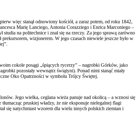
ierw więc stanął odnowiony kościół, a zaraz potem, od roku 1842,
rancesca Marię Lanciego, Antonia Corazziego i Enrica Marconiego –
 studia na politechnice i znał się na rzeczy. Za jego sprawą zarówno
ył prekursorem, wizjonerem. W jego czasach niewiele jeszcze było w
ej”.
 swoim cokole posągi „śpiących rycerzy” – nagrobki Górków, jako
nagrobki pozostały wewnątrz świątyni). Ponad nimi stanąć miały
tyczne Oko Opatrzności w symbolu Trójcy Świętej.
llonów. Jego wielka, ceglana wieża panuje nad okolicą – a wznosi się
łumacząc pruskiej władzy, że nie eksponuje nielegalnej flagi
ał się natychmiast wzorem dla wielu innych polskich ziemian i