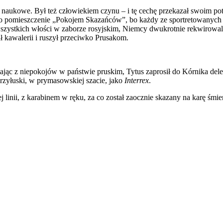
e i naukowe. Był też człowiekiem czynu – i tę cechę przekazał swoi
to pomieszczenie „Pokojem Skazańców”, bo każdy ze sportretowanych b
 wszystkich włości w zaborze rosyjskim, Niemcy dwukrotnie rekwirowa
 kawalerii i ruszył przeciwko Prusakom.
jąc z niepokojów w państwie pruskim, Tytus zaprosił do Kórnika deleg
zyłuski, w prymasowskiej szacie, jako
Interrex
.
inii, z karabinem w ręku, za co został zaocznie skazany na karę śmierc