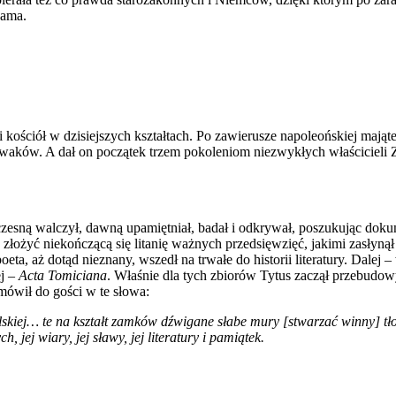
Dama.
kościół w dzisiejszych kształtach. Po zawierusze napoleońskiej majątek
ziwaków. A dał on początek trzem pokoleniom niezwykłych właścicieli 
ną walczył, dawną upamiętniał, badał i odkrywał, poszukując dokument
złożyć niekończącą się litanię ważnych przedsięwzięć, jakimi zasłynął
a, aż dotąd nieznany, wszedł na trwałe do historii literatury. Dalej – 
ej –
Acta Tomiciana
. Właśnie dla tych zbiorów Tytus zaczął przebudo
ówił do gości w te słowa:
skiej… te na kształt zamków dźwigane słabe mury [stwarzać winny] tło 
 jej wiary, jej sławy, jej literatury i pamiątek.