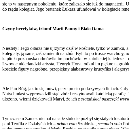
się to w następnym pokoleniu, które zaliczało się już do magnaterii.
do rzędu kolegiat. Jego bratanek Łukasz ufundował w kolegiacie ren
Czyny heretyków, triumf Marii Panny i Biała Dama
Niestety! Tego ołtarza nie ujrzymy dziś w kościele, tylko w Zamku,
kolegiaty, ją samą zaś zamienili na zbór. Byli to po trosze warchoły
kapituła poznańska odmówiła im pochówku w katolickiej katedrze – c
Lwowie niderlandzki artysta, Henryk Horst, odkuł im piękne nagrobk
kościele figury nagrobne, przepiękny alabastrowy krucyfiks i alego
Ale Pan Bóg, jak to się mówi, pisze prosto po krzywych liniach. Gdy
Natychmiast wyprowadzili stąd zbór i restytuowali katolicką parafię
ułożono, wierni dziękowali Maryi, że ich
z szatańskiej paszczęki wyr
Tymczasem Zamek niemal na całe stulecie pozbył się stałych lokatorów
pani Teofila z Działyńskich –
primo voto
Szołdrska,
secundo voto
Pot
cudownemu ­wizerunkowi ­Matki Boskiej wystawiła nowy ołtarz. Wspi