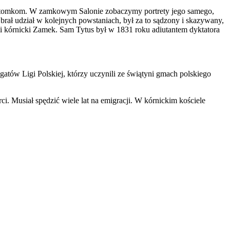
m potomkom. W zamkowym Salonie zobaczymy portrety jego samego,
rał udział w kolejnych powstaniach, był za to sądzony i skazywany,
li kórnicki Zamek. Sam Tytus był w 1831 roku adiutantem dyktatora
atów Ligi Polskiej, którzy uczynili ze świątyni gmach polskiego
i. Musiał spędzić wiele lat na emigracji. W kórnickim kościele