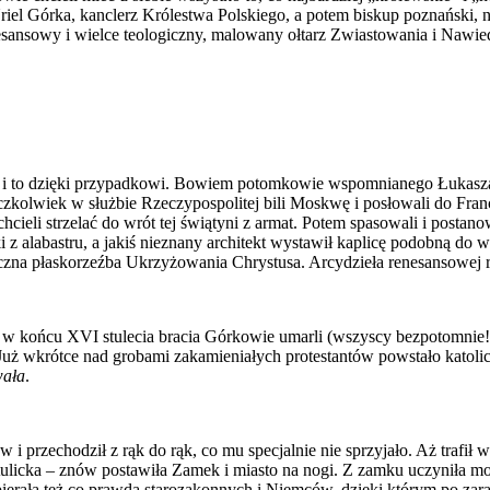
 Uriel Górka, kanclerz Królestwa Polskiego, a potem biskup poznański, 
esansowy i wielce teologiczny, malowany ołtarz Zwiastowania i Nawie
 a i to dzięki przypadkowi. Bowiem potomkowie wspomnianego Łukasza po
, aczkolwiek w służbie Rzeczypospolitej bili Moskwę i posłowali do Fra
hcieli strzelać do wrót tej świątyni z armat. Potem spasowali i post
i z alabastru, a jakiś nieznany architekt wystawił kaplicę podobną do
ryczna płaskorzeźba Ukrzyżowania Chrystusa. Arcydzieła renesansowej 
 w końcu XVI stulecia bracia Górkowie umarli (wszyscy bezpotomnie!), 
. Już wkrótce nad grobami zakamieniałych protestantów powstało katoli
wała
.
 i przechodził z rąk do rąk, co mu specjalnie nie sprzyjało. Aż trafi
ulicka – znów postawiła Zamek i miasto na nogi. Z zamku uczyniła m
erała też co prawda starozakonnych i Niemców, dzięki którym po zara