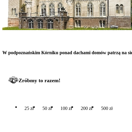
W podpoznańskim Kórniku ponad dachami domów patrzą na siebi
Zróbmy to razem!
25 zł
50 zł
100 zł
200 zł
500 zł