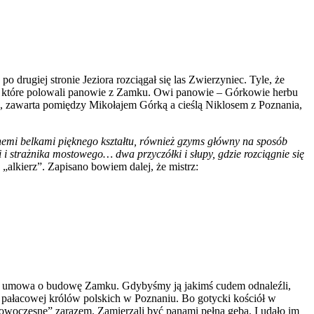
drugiej stronie Jeziora rozciągał się las Zwierzyniec. Tyle, że
 na które polowali panowie z Zamku. Owi panowie – Górkowie herbu
u, zawarta pomiędzy Mikołajem Górką a cieślą Niklosem z Poznania,
nnemi belkami pięknego kształtu, również gzyms główny na sposób
strażnika mostowego… dwa przyczółki i słupy, gdzie rozciągnie się
„alkierz”. Zapisano bowiem dalej, że mistrz:
j niż umowa o budowę Zamku. Gdybyśmy ją jakimś cudem odnaleźli,
y pałacowej królów polskich w Poznaniu. Bo gotycki kościół w
„nowoczesne” zarazem. Zamierzali być panami pełną gębą. I udało im