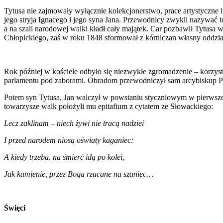
Tytusa nie zajmowały wyłącznie kolekcjonerstwo, prace artystyczn
jego stryja Ignacego i jego syna Jana. Przewodnicy zwykli nazywać 
a na szali narodowej walki kładł cały majątek. Car pozbawił Tytusa
Chłopickiego, zaś w roku 1848 sformował z kórniczan własny oddział
Rok później w kościele odbyło się niezwykłe zgromadzenie – korzysta
parlamentu pod zaborami. ­Obradom przewodniczył sam arcybiskup Pr
Potem syn Tytusa, Jan walczył w powstaniu styczniowym w pierwszej l
towarzysze walk położyli mu epitafium z cytatem ze Słowackiego:
Lecz zaklinam – niech żywi nie tracą nadziei
I przed narodem niosą oświaty kaganiec:
A kiedy trzeba, na śmierć idą po kolei,
Jak kamienie, przez Boga rzucane na szaniec…
Święci