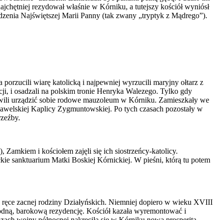
najchętniej rezydował właśnie w Kórniku, a tutejszy kościół wyniósł
dzenia Najświętszej Marii Panny (tak zwany „tryptyk z Mądrego”).
rzucili wiarę katolicką i najpewniej wyrzucili maryjny ołtarz z
ncji, i osadzali na polskim tronie Henryka Walezego. Tylko gdy
anowili urządzić sobie rodowe mauzoleum w Kórniku. Zamieszkały we
 wawelskiej Kaplicy Zygmuntowskiej. Po tych czasach pozostały w
rzeźby.
Zamkiem i kościołem zajęli się ich siostrzeńcy-katolicy.
ckie sanktuarium Matki Boskiej Kórnickiej. W pieśni, którą tu potem
ł w ręce zacnej rodziny Działyńskich. Niemniej dopiero w wieku XVIII
odną, barokową rezydencję. Kościół kazała wyremontować i
zach wojny północnej nakręciła się w Kórniku nowa prosperita