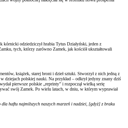
 kórnicki odziedziczył hrabia Tytus Działyński, jeden z
Zamku, tych, którzy zarówno Zamek, jak kościół ukształtowali
ów, książek, starej broni i dzieł sztuki. Stworzył z nich jedną z
 w dziejach polskiej nauki. Na przykład – odkrył jedyny znany dziś
wydał pierwsze polskie „reprinty” i rozpoczął wielką serię
wywać swój Zamek. Po wielu latach, w dniu, w którym wyprawiał
dla haftu najmilszych naszych marzeń i nadziei, [gdyż] z braku