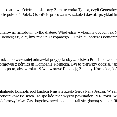
ili ostatni właściciele i lokatorzy Zamku: córka Tytusa, czyli Genera
e pokoleń Polek. Osobiście pracowała w szkole i dawała przykład inn
k ofiarować narodowi. Tylko dlatego Władysław wykupił z obcych rąk
iekierę i tyle byśmy mieli z Zakopanego… Później, podczas konferencji 
roku, bo wcześniej odmawiał przyjęcia obywatelstwa Prus i nie wolno 
ormował z kórniczan Kompanię Kórnicką. Był to pierwszy oddział, jak
lko po to, aby w roku 1924 utworzyć Fundację Zakłady Kórnickie, któ
afialnego kościoła pod kaplicą Najświętszego Serca Pana Jezusa. W sam
botników Polskich. To spośród nich wyszli powstańcy 1918 roku. W t
broczyńców. Zaś dotychczasowi poddani stali się główną siłą parafii