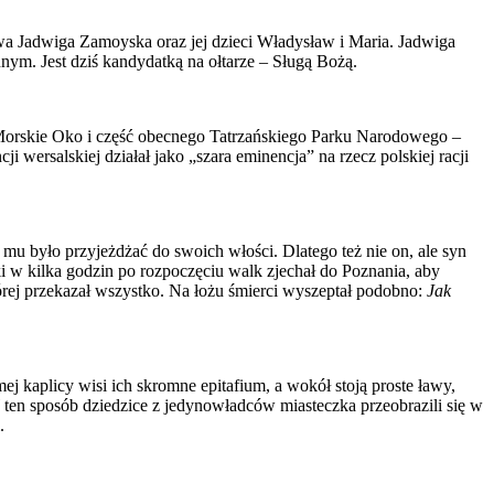
łowa Jadwiga Zamoyska oraz jej dzieci Władysław i Maria. Jadwiga
ym. Jest dziś kandydatką na ołtarze – Sługą Bożą.
 Morskie Oko i część obecnego Tatrzańskiego Parku Narodowego –
wersalskiej dzia­łał jako „szara eminencja” na rzecz polskiej racji
mu było przyjeżdżać do swoich włości. Dlatego też nie on, ale syn
i w kilka godzin po rozpoczęciu walk zjechał do Poznania, aby
rej przekazał wszystko. Na łożu śmierci wyszeptał podobno:
Jak
ej kaplicy wisi ich skromne epitafium, a wokół stoją proste ławy,
en sposób dziedzice z jedynowładców miasteczka przeobrazili się w
.