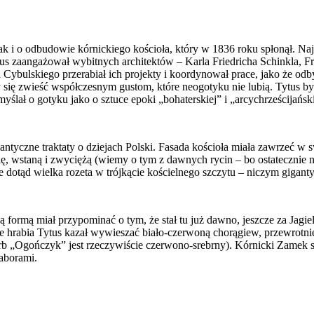
 i o odbudowie kórnickiego kościoła, który w 1836 roku spłonął. Najp
s zaangażował wybitnych architektów – Karla Friedricha Schinkla, F
ybulskiego przerabiał ich projekty i koordynował prace, jako że odbył
y się zwieść współczesnym gustom, które neogotyku nie lubią. Tytus b
ślał o gotyku jako o sztuce epoki „bohaterskiej” i „arcychrześcijański
antyczne traktaty o dziejach Polski. Fasada kościoła miała zawrzeć w
ię, wstaną i zwyciężą (wiemy o tym z dawnych rycin – bo ostatecznie 
e dotąd wielka rozeta w trójkącie kościelnego szczytu – niczym gigan
 formą miał przypominać o tym, że stał tu już dawno, jeszcze za Jagie
hrabia Tytus kazał wywieszać biało-czerwoną chorągiew, przewrotnie t
rb „Ogończyk” jest rzeczywiście czerwono-srebrny). Kórnicki Zamek st
aborami.