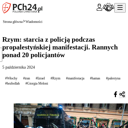
Strona główna
Wiadomości
Rzym: starcia z policją podczas
propalestyńskiej manifestacji. Rannych
ponad 20 policjantów
5 października 2024
#Włochy
#iran
#Izrael
#Rzym
#manifestacja
#hamas
#palestyna
#hezbollah
#Giorgia Meloni