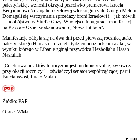
palestyńskiej, wznosili okrzyki przeciwko premierowi Izraela
Benjaminowi Netanjahu i szefowej włoskiego rządu Giorgii Meloni.
Domagali się wstrzymania sprzedaży broni Izraelowi i – jak mówili
– ludobójstwu w Strefie Gazy. W miejscu inauguracji manifestacji
na Piazzale Ostiense skandowano „Nowa Intifada”.
Manifestacja odbyła się na dwa dni przed pierwszą rocznicą ataku
palestyńskiego Hamasu na Izrael i tydzień po izraelskim ataku, w
wyniku którego w Libanie zginął przywódca Hezbollahu Hasan
Nasrallah.
„Celebrowanie aktów terroryzmu jest niedopuszczalne, zwłaszcza
przy okazji rocznicy” – oświadczył senator współrządzącej partii
Bracia Włosi, Lucio Malan.
Źródło: PAP
Oprac. WMa