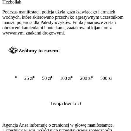
Hezbollah.
Podczas manifestacji policja użyła gazu łzawiącego i armatek
wodnych, które skierowano przeciwko agresywnym uczestnikom
marszu poparcia dla Palestyńczyków. Funkcjonariusze zostali
obrzuceni kamieniami i butelkami, zaatakowani kijami oraz
wyrwanymi znakami drogowymi.
Zróbmy to razem!
25 zł
50 zł
100 zł
200 zł
500 zł
Agencja Ansa informuje o zranionej w głowę manifestantce.
Uczestnicy wiecu, wśród nich przedstawiciele społeczności