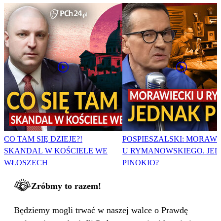
CO TAM SIĘ DZIEJE?!
POSPIESZALSKI: MORAWI
SKANDAL W KOŚCIELE WE
U RYMANOWSKIEGO. JE
WŁOSZECH
PINOKIO?
Zróbmy to razem!
Będziemy mogli trwać w naszej walce o Prawdę