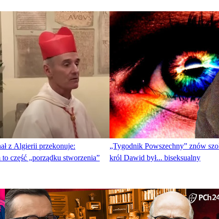
ał z Algierii przekonuje:
„Tygodnik Powszechny” znów szok
to część „porządku stworzenia”
król Dawid był... biseksualny