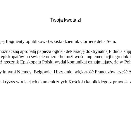
 jej fragmenty opublikował włoski dziennik Corriere della Sera.
oznaczną aprobatą papieża ogłosił deklarację doktrynalną Fiducia sup
i episkopatów na świecie odrzuciło możliwość implementacji tego dokum
eż rzecznik Episkopatu Polski wydał komunikat oznajmiający, że w Pol
iędzy innymi Niemcy, Belgowie, Hiszpanie, większość Francuzów, część
dto kryzys w relacjach ekumenicznych Kościoła katolickiego z prawos