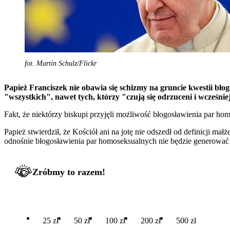
fot. Martin Schulz/Flickr
Papież Franciszek nie obawia się schizmy na gruncie kwestii bło
"wszystkich", nawet tych, którzy "czują się odrzuceni i wcześniej
Fakt, że niektórzy biskupi przyjęli możliwość błogosławienia par hom
Papież stwierdził, że Kościół ani na jotę nie odszedł od definicji m
odnośnie błogosławienia par homoseksualnych nie będzie generować
Zróbmy to razem!
25 zł
50 zł
100 zł
200 zł
500 zł