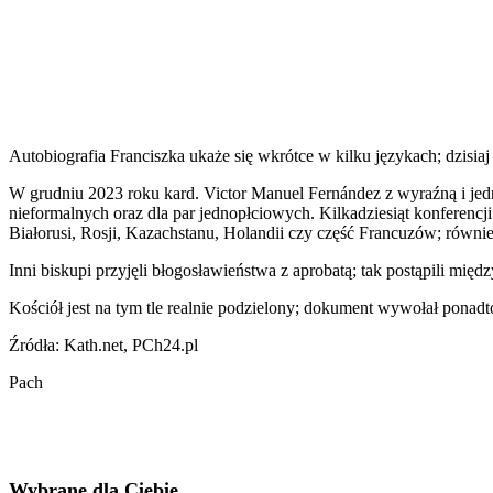
Autobiografia Franciszka ukaże się wkrótce w kilku językach; dzisiaj
W grudniu 2023 roku kard. Victor Manuel Fernández z wyraźną i jedn
nieformalnych oraz dla par jednopłciowych. Kilkadziesiąt konferencj
Białorusi, Rosji, Kazachstanu, Holandii czy część Francuzów; równi
Inni biskupi przyjęli błogosławieństwa z aprobatą; tak postąpili m
Kościół jest na tym tle realnie podzielony; dokument wywołał pona
Źródła: Kath.net, PCh24.pl
Pach
Wybrane dla Ciebie