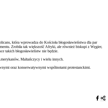
plicans, która wprowadza do Kościoła błogosławieństwa dla par
entu. Zrobiła tak większość Afryki, ale również biskupi z Węgier,
sce takich błogosławieństw nie będzie.
 Amerykanów, Maltańczycy i wielu innych.
ławnymi oraz konserwatywnymi wspólnotami protestanckimi.