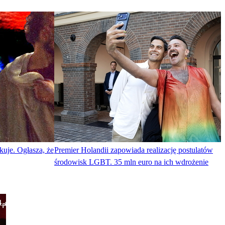
uje. Ogłasza, że
Premier Holandii zapowiada realizację postulatów
środowisk LGBT. 35 mln euro na ich wdrożenie