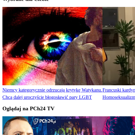
Niemcy kategorycznie odrzucają krytykę Watykanu.
Francuski kardyn
Chcą dalej uroczyście błogosławić pary LGBT
Homoseksualizm 
Oglądaj na PCh24 TV