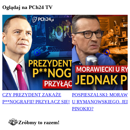
Oglądaj na PCh24 TV
CZY PREZYDENT ZAKAŻE
POSPIESZALSKI: MORAWI
P**NOGRAFII? PRZYŁĄCZ SIĘ!
U RYMANOWSKIEGO. JE
PINOKIO?
Zróbmy to razem!