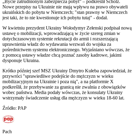
„Bycie zatrudnionym zabezpiecza pobyt” – podkreślił Scholz.
Nowe przepisy na Ukrainie nie mają wpływu na prawo obywateli
ukraińskich do pobytu w Niemczech; "stan prawny w Niemczech
jest taki, że to nie kwestionuje ich pobytu tutaj" - dodał.
W kwietniu prezydent Ukrainy Wołodymyr Zełenski podpisał nową
ustawę o mobilizacji, wprowadzającą w życie szereg zmian w
dotychczasowym systemie rekrutacji do armii i rozszerzającą
uprawnienia władz do wydawania wezwań do wojska za
pośrednictwem systemu elektronicznego. Wyjaśniano wówczas, że
z pomocą ustawy władze chcą poznać zasoby kadrowe, jakimi
dysponuje Ukraina.
Krótko później szef MSZ Ukrainy Dmytro Kułeba zapowiedział, że
przywróci "sprawiedliwe podejście do mężczyzn w wieku
mobilizacyjnym na Ukrainie i poza nią", a na platformie X
podkreślił, że przebywanie za granicą nie zwalnia z obowiązków
wobec państwa. Media podały wówczas, że konsulaty Ukrainy
wstrzymały świadczenie usług dla mężczyzn w wieku 18-60 lat.
Źródło: PAP
Pach