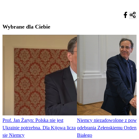
Wybrane dla Ciebie
Prof. Jan Żaryn: Polska nie jest
Niemcy niezadowolone z pow
Ukrainie potrzebna. Dla Kijowa liczą
odebrania Zełenskiemu Orderu
się Niemcy
Białego