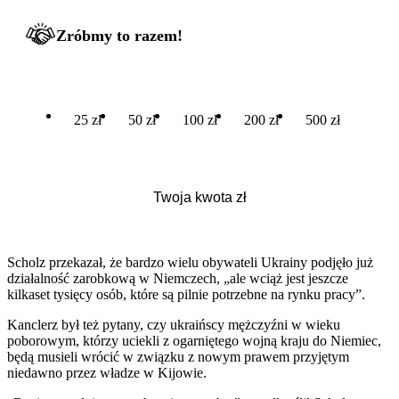
Zróbmy to razem!
25 zł
50 zł
100 zł
200 zł
500 zł
Scholz przekazał, że bardzo wielu obywateli Ukrainy podjęło już
działalność zarobkową w Niemczech, „ale wciąż jest jeszcze
kilkaset tysięcy osób, które są pilnie potrzebne na rynku pracy”.
Kanclerz był też pytany, czy ukraińscy mężczyźni w wieku
poborowym, którzy uciekli z ogarniętego wojną kraju do Niemiec,
będą musieli wrócić w związku z nowym prawem przyjętym
niedawno przez władze w Kijowie.