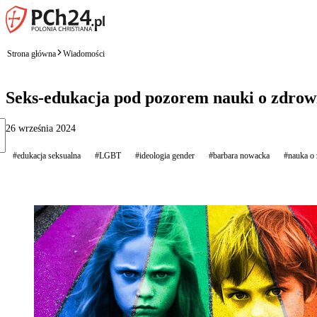
Strona główna
Wiadomości
Seks-edukacja pod pozorem nauki o zdro
26 września 2024
#edukacja seksualna
#LGBT
#ideologia gender
#barbara nowacka
#nauka o