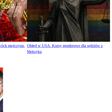
dwóch mężczyzn.
Obłęd w USA. Kursy genderowe dla sędziów z
Meksyku