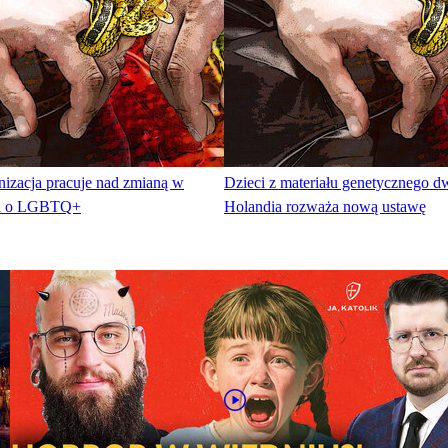
zacja pracuje nad zmianą w
Dzieci z materiału genetycznego 
zi o LGBTQ+
Holandia rozważa nową ustawę