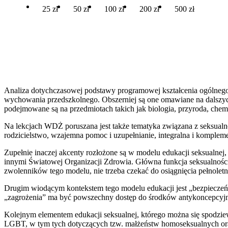
25 zł
50 zł
100 zł
200 zł
500 zł
Analiza dotychczasowej podstawy programowej kształcenia ogólnego p
wychowania przedszkolnego. Obszerniej są one omawiane na dalszyc
podejmowane są na przedmiotach takich jak biologia, przyroda, che
Na lekcjach WDŻ poruszana jest także tematyka związana z seksualno
rodzicielstwo, wzajemna pomoc i uzupełnianie, integralna i kompleme
Zupełnie inaczej akcenty rozłożone są w modelu edukacji seksualnej
innymi Światowej Organizacji Zdrowia. Główna funkcja seksualności,
zwolenników tego modelu, nie trzeba czekać do osiągnięcia pełnoletn
Drugim wiodącym kontekstem tego modelu edukacji jest „bezpieczeń
„zagrożenia” ma być powszechny dostęp do środków antykoncepcyjny
Kolejnym elementem edukacji seksualnej, którego można się spodziew
LGBT, w tym tych dotyczących tzw. małżeństw homoseksualnych oraz