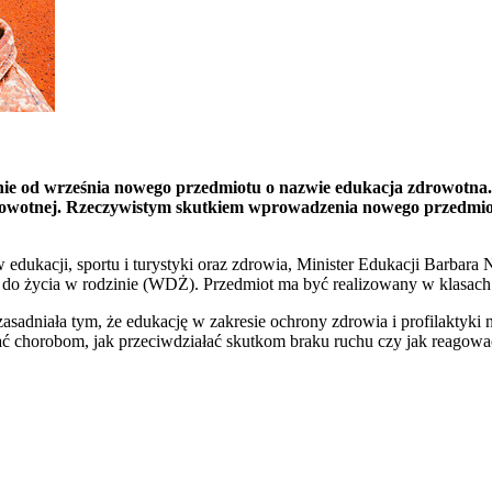
ie od września nowego przedmiotu o nazwie edukacja zdrowotna
drowotnej. Rzeczywistym skutkiem wprowadzenia nowego przedmio
́w edukacji, sportu i turystyki oraz zdrowia, Minister Edukacji Barba
nia do życia w rodzinie (WDŻ). Przedmiot ma być realizowany w klas
niała tym, że edukację w zakresie ochrony zdrowia i profilaktyki n
gać chorobom, jak przeciwdziałać skutkom braku ruchu czy jak reagow