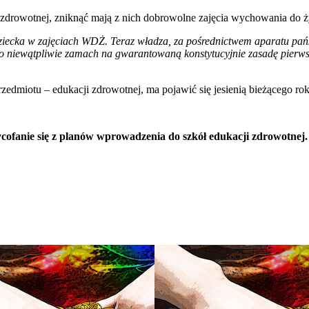
 zdrowotnej, zniknąć mają z nich dobrowolne zajęcia wychowania do ży
 dziecka w zajęciach WDŻ. Teraz władza, za pośrednictwem aparatu p
est to niewątpliwie zamach na gwarantowaną konstytucyjnie zasadę pi
iotu – edukacji zdrowotnej, ma pojawić się jesienią bieżącego roku,
ycofanie się z planów wprowadzenia do szkół edukacji zdrowotnej.