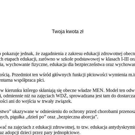
okazuje jednak, że zagadnienia z zakresu edukacji zdrowotnej obecne
h etapach edukacji, zarówno w szkole podstawowej w klasach I-III or
mia, wychowanie fizyczne, edukacja dla bezpieczeństwa oraz wychowan
ścią. Przedmiot ten wśród głównych funkcji płciowości wymienia m.in.
ntarna współpraca płci.
, w kierunku którego skłaniają się obecne władze MEN. Model ten odwo
 odmiennie niż na zajęciach WDŻ, sprowadzana jest tam do dostarczan
ości ani do wejścia w trwały związek.
stwo” ukazywane w odniesieniu do ochrony przed chorobami przenosz
ch, pigułka „dzień po” oraz „bezpieczna aborcja”.
ać na zajęciach z edukacji zdrowotnej, to tzw. edukacja antydyskrymi
 adopcji dzieci przez pary jednopłciowe.