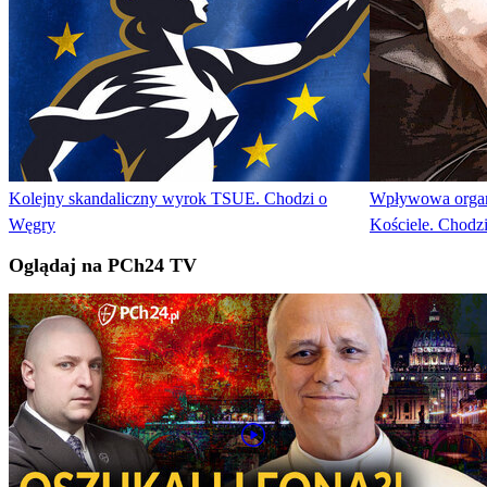
Kolejny skandaliczny wyrok TSUE. Chodzi o
Wpływowa organi
Węgry
Kościele. Chod
Oglądaj na PCh24 TV