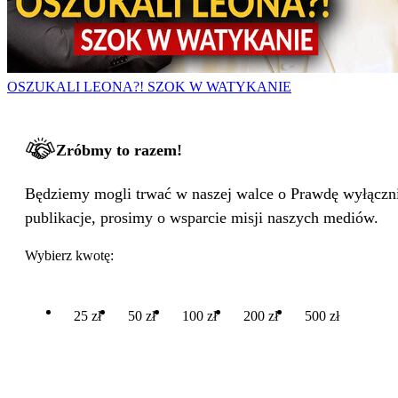
OSZUKALI LEONA?! SZOK W WATYKANIE
Zróbmy to razem!
Będziemy mogli trwać w naszej walce o Prawdę wyłącznie
publikacje, prosimy o wsparcie misji naszych mediów.
Wybierz kwotę:
25 zł
50 zł
100 zł
200 zł
500 zł