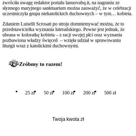
zwróciła uwagę redaktor portalu lanuovabq.it, na nagraniu ze
słynnego maryjnego sanktuarium można zauważyć, że w celebracji
uczestniczyła grupa niekatolickich duchownych – w tym… kobieta.
Zdaniem Luiselli Scrosati po stroju domniemywać można, że to
przedstawicielka wyznania luterańskiego. Pewne jest jednak, że
ubrana w koloratkę kobieta – z racji swojej płci oraz wyznania
pozbawiona władzy święceń – wzięła udział w sprawowaniu
liturgii wraz z katolickimi duchownymi.
Zróbmy to razem!
25 zł
50 zł
100 zł
200 zł
500 zł