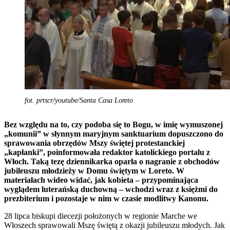
fot. prtscr/youtube/Santa Casa Loreto
Bez względu na to, czy podoba się to Bogu, w imię wymuszonej
„komunii” w słynnym maryjnym sanktuarium dopuszczono do
sprawowania obrzędów Mszy świętej protestanckiej
„kapłanki”, poinformowała redaktor katolickiego portalu z
Włoch. Taką tezę dziennikarka oparła o nagranie z obchodów
jubileuszu młodzieży w Domu świętym w Loreto. W
materiałach wideo widać, jak kobieta – przypominająca
wyglądem luterańską duchowną – wchodzi wraz z księżmi do
prezbiterium i pozostaje w nim w czasie modlitwy Kanonu.
28 lipca biskupi diecezji położonych w regionie Marche we
Włoszech sprawowali Mszę świętą z okazji jubileuszu młodych. Jak