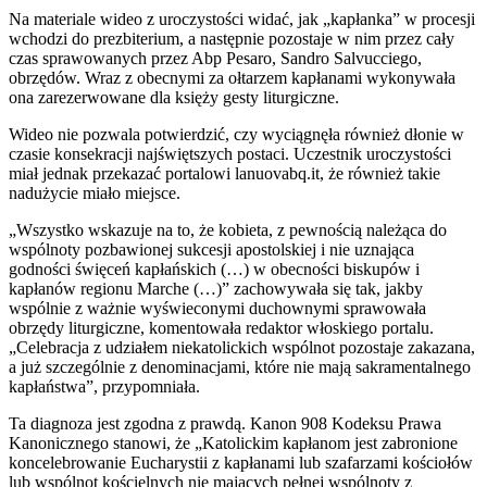
Na materiale wideo z uroczystości widać, jak „kapłanka” w procesji
wchodzi do prezbiterium, a następnie pozostaje w nim przez cały
czas sprawowanych przez Abp Pesaro, Sandro Salvucciego,
obrzędów. Wraz z obecnymi za ołtarzem kapłanami wykonywała
ona zarezerwowane dla księży gesty liturgiczne.
Wideo nie pozwala potwierdzić, czy wyciągnęła również dłonie w
czasie konsekracji najświętszych postaci. Uczestnik uroczystości
miał jednak przekazać portalowi lanuovabq.it, że również takie
nadużycie miało miejsce.
„Wszystko wskazuje na to, że kobieta, z pewnością należąca do
wspólnoty pozbawionej sukcesji apostolskiej i nie uznająca
godności święceń kapłańskich (…) w obecności biskupów i
kapłanów regionu Marche (…)” zachowywała się tak, jakby
wspólnie z ważnie wyświeconymi duchownymi sprawowała
obrzędy liturgiczne, komentowała redaktor włoskiego portalu.
„Celebracja z udziałem niekatolickich wspólnot pozostaje zakazana,
a już szczególnie z denominacjami, które nie mają sakramentalnego
kapłaństwa”, przypomniała.
Ta diagnoza jest zgodna z prawdą. Kanon 908 Kodeksu Prawa
Kanonicznego stanowi, że „Katolickim kapłanom jest zabronione
koncelebrowanie Eucharystii z kapłanami lub szafarzami kościołów
lub wspólnot kościelnych nie mających pełnej wspólnoty z