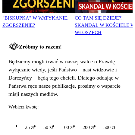
"BISKUPKA" W WATYKANIE.
CO TAM SIĘ DZIEJE?!
ZGORSZENIE?
SKANDAL W KOŚCIELE W
WŁOSZECH
Zróbmy to razem!
Będziemy mogli trwać w naszej walce o Prawdę
wyłącznie wtedy, jeśli Państwo – nasi widzowie i
Darczyńcy – będą tego chcieli. Dlatego oddając w
Państwa ręce nasze publikacje, prosimy o wsparcie
misji naszych mediów.
Wybierz kwotę:
25 zł
50 zł
100 zł
200 zł
500 zł