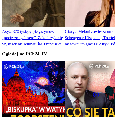
Asyż: 370 tysięcy pielgrzymów i
Giorgia Meloni zawiesza umo
„pocieszonych serc”. Zakończyło się
Schengen z Hiszpanią. To efekt
wystawienie relikwii św. Franciszka
masowej imigracji z Afryki Pół
Oglądaj na PCh24 TV