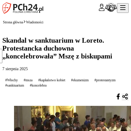
Strona główna
Wiadomości
Skandal w sanktuarium w Loreto.
Protestancka duchowna
„koncelebrowała” Mszę z biskupami
7 sierpnia 2025
#Włochy
#msza
#kapłaństwo kobiet
#ekumenizm
#protestantyzm
#sanktuarium
#koncelebra