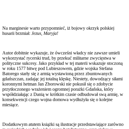
Na marginesie warto przypomnieć, iż bojowy okrzyk polskiej
husarii brzmiał:
Jezus, Maryja!
Autor dobitnie wykazuje, że ówcześni władcy nie zawsze umieli
wykorzystać rycerski trud, by przekuć militarne zwycięstwa w
polityczne sukcesy. Jako przykład w tej materii wskazuje stoczoną
w roku 1577 bitwę pod Lubieszowem, gdzie wojska Stefana
Batorego starły się z armią wystawioną przez zbuntowanych
gdańszczan, zadając jej totalną klęskę. Niestety, dowodzący siłami
koronnymi hetman Jan Zborowski nie pokusił się o zdobycie
przytłoczonego wrażeniem ogromnej porażki Gdańska, który
współdziałając z Danią w krótkim czasie odbudował swą armię, w
konsekwencji czego wojna domowa wydłużyła się o kolejne
miesiące.
Dodatkowym atutem książki są ilustracje przedstawiające zarówno