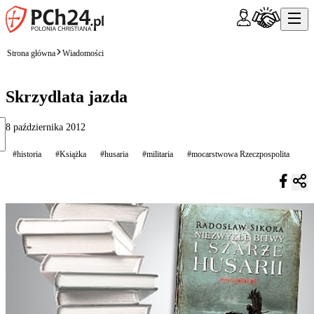
Strona główna
Wiadomości
Skrzydlata jazda
8 października 2012
#historia
#Książka
#husaria
#militaria
#mocarstwowa Rzeczpospolita