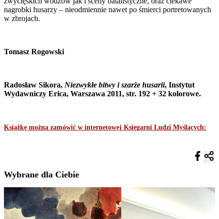
zwycięskich wodzów jak i sceny batalistyczne, oraz ciekawe
nagrobki husarzy – nieodmiennie nawet po śmierci portretowanych
w zbrojach.
Tomasz Rogowski
Radosław Sikora,
Niezwykłe bitwy i szarże husarii
, Instytut
Wydawniczy Erica, Warszawa 2011, str. 192 + 32 kolorowe.
Książkę można zamówić w internetowej Księgarni Ludzi Myślących:
Wybrane dla Ciebie