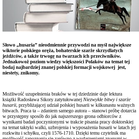
Słowo „husaria” nieodmiennie przywodzi na myśl największe
wiktorie polskiego oręża, bohaterskie szarże skrzydlatych
jeźdźców, a także trwogę na twarzach ich przeciwników.
Jednakowoż poziom wiedzy większości Polaków na temat tej
bodaj najbardziej znanej polskiej formacji wojskowej jest,
niestety, znikomy.
Możliwość uzupełnienia braków w tej dziedzinie daje lektura
książki Radosława Sikory zatytułowanej
Niezwykłe bitwy i szarże
husarii
, przybliżającej udział polskiej husarii w kilkunastu ważnych
bitwach. Praca ta – zdaniem samego autora – stanowi próbę dotarcia
w przystępny sposób do jak najszerszego grona odbiorców z
wynikami badań poczynionymi w trakcie pisania pracy doktorskiej
na temat taktyki walki, uzbrojenia i wyposażenia husarii w latach jej
rozkwitu i schyłku, czyli 1576-1710. Dzięki temu czytelnik ma
możliwość zapoznania się zarówno z wydarzeniami znanymi w