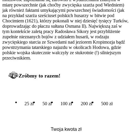
miarę powszechnie (jak choćby zwycięska szarża pod Wiedniem)
jak również faktami umykającymi powszechnej świadomości (jak
na przykład szarża sześciuset polskich husarzy w bitwie pod
Chocimiem (1621), którzy pokonali w niej dziesięć tysięcy Turków,
doprowadzając do płaczu sułtana Osmana II). Największą zaś w
tym kontekście zaletą pracy Radosława Sikory jest przybliżenie
zupełnie nieznanych bojów z udziałem husarii, w rodzaju
zwycięskiego starcia ze Szwedami nad jeziorem Kropimozja bądź
powstrzymania tatarskiego najazdu w okolicach Hodowa, gdzie
polskie wojska skutecznie walczyły ze stukrotnie (!) silniejszym
przeciwnikiem.
Zróbmy to razem!
25 zł
50 zł
100 zł
200 zł
500 zł