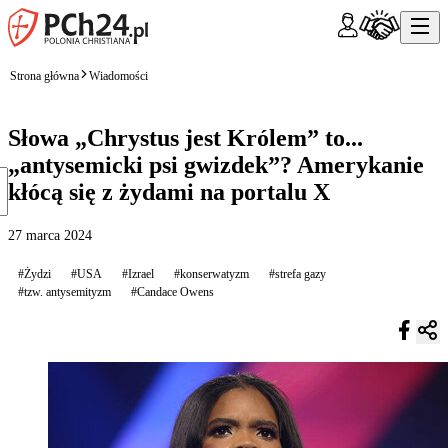
Strona główna
Wiadomości
Słowa „Chrystus jest Królem” to...
„antysemicki psi gwizdek”? Amerykanie
kłócą się z żydami na portalu X
27 marca 2024
#Żydzi
#USA
#Izrael
#konserwatyzm
#strefa gazy
#tzw. antysemityzm
#Candace Owens