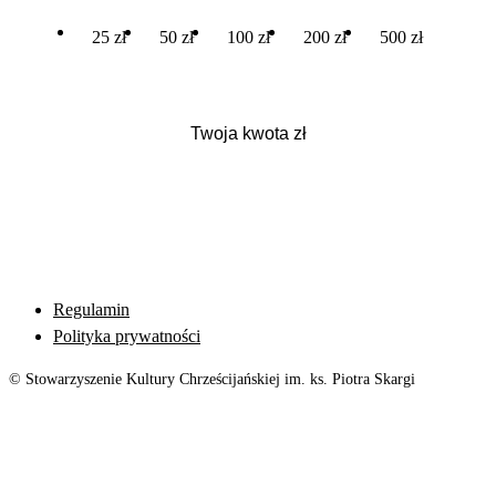
25 zł
50 zł
100 zł
200 zł
500 zł
Regulamin
Polityka prywatności
© Stowarzyszenie Kultury Chrześcijańskiej im. ks. Piotra Skargi