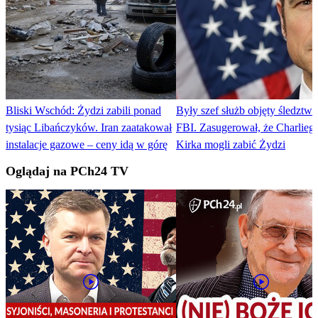
Bliski Wschód: Żydzi zabili ponad
Były szef służb objęty śledztw
tysiąc Libańczyków. Iran zaatakował
FBI. Zasugerował, że Charlieg
instalacje gazowe – ceny idą w górę
Kirka mogli zabić Żydzi
Oglądaj na PCh24 TV