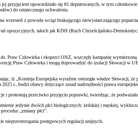
 jej przyjęciem opowiedziało się 81 deputowanych, w tym członkowie
słów) do ostatecznego uchwalenia.
na wrzesień z powodu wciąż brakującego niewystarczającego poparcia
ń opozycyjnych, takich jak KDH (Ruch Chrześcijańsko-Demokratyczny
y ds. Praw Człowieka i eksperci ONZ, wszczęły kampanię wymierzoną 
ncję Praw Człowieka i mogą doprowadzić do izolacji Słowacji w UE.
ając, iż „Komisja Europejska wyraźnie ostrzegła władze Słowacji, że
a 2025 r., budzi obawy dotyczące zasad nadrzędności prawa europejski
je i protestują przeciwko przyjęciu poprawki, twierdząc, że podważa
istnienie jedynie dwóch płci biologicznych: żeńskiej i męskiej, wyklucz
 procedur „zmiany płci”.
ie nieprzestrzegania postępowych regulacji unijnych.