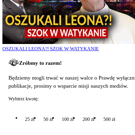
OSZUKALI LEONA?! SZOK W WATYKANIE
Zróbmy to razem!
Będziemy mogli trwać w naszej walce o Prawdę wyłącznie
publikacje, prosimy o wsparcie misji naszych mediów.
Wybierz kwotę:
25 zł
50 zł
100 zł
200 zł
500 zł