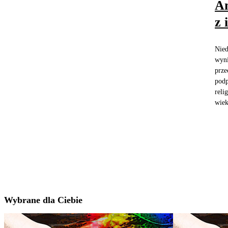
Am
z 
Nied
wyni
prze
podp
reli
wiek
Wybrane dla Ciebie