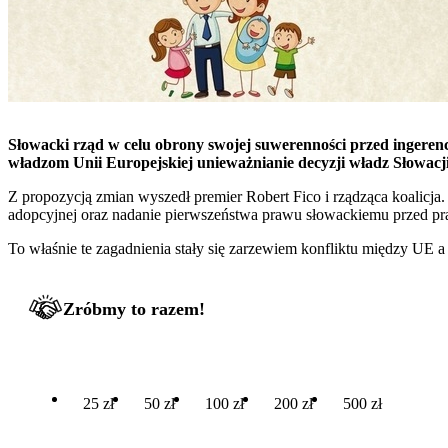
Słowacki rząd w celu obrony swojej suwerenności przed ingerenc
władzom Unii Europejskiej unieważnianie decyzji władz Słowacji
Z propozycją zmian wyszedł premier Robert Fico i rządząca koalicja
adopcyjnej oraz nadanie pierwszeństwa prawu słowackiemu przed pr
To właśnie te zagadnienia stały się zarzewiem konfliktu między UE 
Zróbmy to razem!
25 zł
50 zł
100 zł
200 zł
500 zł