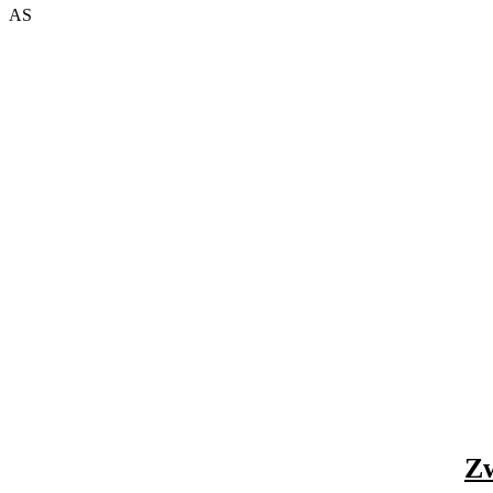
AS
Zw