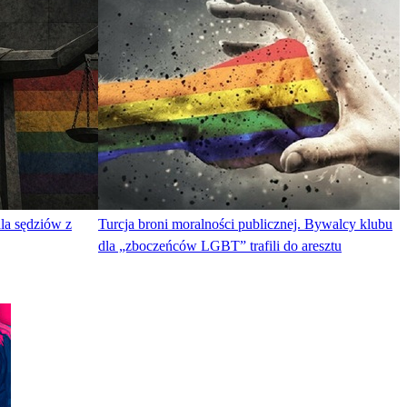
a sędziów z
Turcja broni moralności publicznej. Bywalcy klubu
dla „zboczeńców LGBT” trafili do aresztu