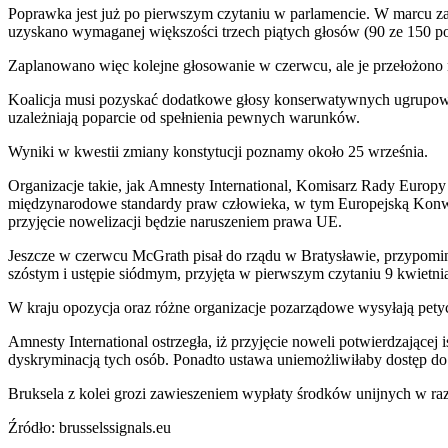
Poprawka jest już po pierwszym czytaniu w parlamencie. W marcu za
uzyskano wymaganej większości trzech piątych głosów (90 ze 150 po
Zaplanowano więc kolejne głosowanie w czerwcu, ale je przełożono 
Koalicja musi pozyskać dodatkowe głosy konserwatywnych ugrupowa
uzależniają poparcie od spełnienia pewnych warunków.
Wyniki w kwestii zmiany konstytucji poznamy około 25 września.
Organizacje takie, jak Amnesty International, Komisarz Rady Europ
międzynarodowe standardy praw człowieka, w tym Europejską Konwe
przyjęcie nowelizacji będzie naruszeniem prawa UE.
Jeszcze w czerwcu McGrath pisał do rządu w Bratysławie, przypomin
szóstym i ustępie siódmym, przyjęta w pierwszym czytaniu 9 kwietni
W kraju opozycja oraz różne organizacje pozarządowe wysyłają petyc
Amnesty International ostrzegła, iż przyjęcie noweli potwierdzającej 
dyskryminacją tych osób. Ponadto ustawa uniemożliwiłaby dostęp do
Bruksela z kolei grozi zawieszeniem wypłaty środków unijnych w raz
Źródło: brusselssignals.eu