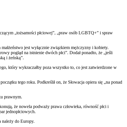
yczącym „tożsamości płciowej”, „praw osób LGBTQ+” i spraw
 a małżeństwo jest wyłącznie związkiem mężczyzny i kobiety.
wy pogląd na istnienie dwóch płci”. Dodał ponadto, że „jeśli
ską i żeńską”.
o, który wykraczałby poza wszystko to, co jest zatwierdzone w
oczątku tego roku. Podkreślił on, że Słowacja opiera się „na ponad
dku prawnym.
konują, że nowela podważy prawa człowieka, równość płci i
 par jednopłciowych.
ja należy do Europy.