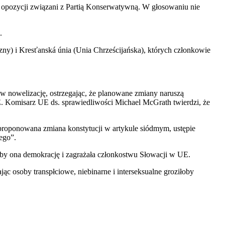
 opozycji związani z Partią Konserwatywną. W głosowaniu nie
.
) i Kresťanská únia (Unia Chrześcijańska), których członkowie
w nowelizację, ostrzegając, że planowane zmiany naruszą
 Komisarz UE ds. sprawiedliwości Michael McGrath twierdzi, że
 proponowana zmiana konstytucji w artykule siódmym, ustępie
ego”.
łaby ona demokrację i zagrażała członkostwu Słowacji w UE.
ając osoby transpłciowe, niebinarne i interseksualne groziłoby