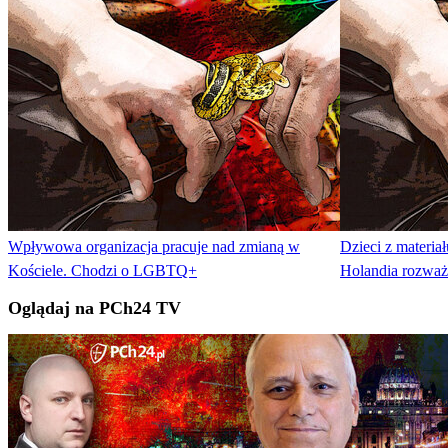
Wpływowa organizacja pracuje nad zmianą w
Dzieci z materi
Kościele. Chodzi o LGBTQ+
Holandia rozwa
Oglądaj na PCh24 TV