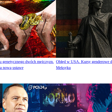
ału genetycznego dwóch mężczyzn.
Obłęd w USA. Kursy genderowe dl
ża nową ustawę
Meksyku