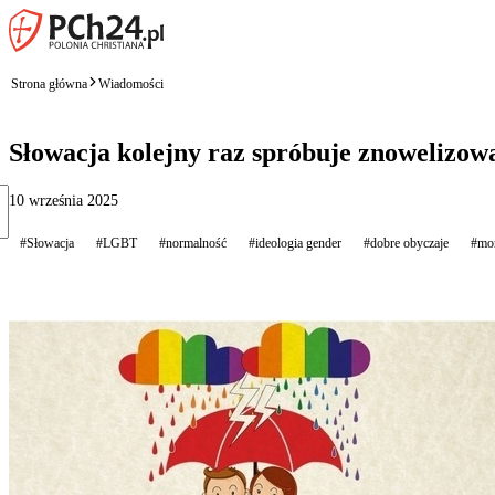
Strona główna
Wiadomości
Słowacja kolejny raz spróbuje znowelizowa
10 września 2025
#Słowacja
#LGBT
#normalność
#ideologia gender
#dobre obyczaje
#mor