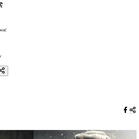
ę
iwać
w