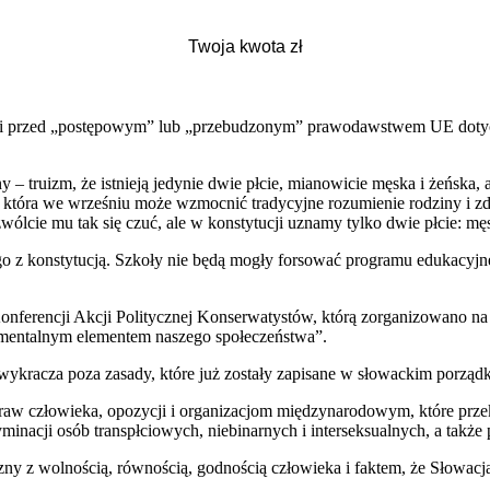
acji przed „postępowym” lub „przebudzonym” prawodawstwem UE dot
 – truizm, że istnieją jedynie dwie płcie, mianowicie męska i żeńska,
która we wrześniu może wzmocnić tradycyjne rozumienie rodziny i zdro
ozwólcie mu tak się czuć, ale w konstytucji uznamy tylko dwie płcie: mę
 z konstytucją. Szkoły nie będą mogły forsować programu edukacyjneg
ferencji Akcji Politycznej Konserwatystów, którą zorganizowano na p
undamentalnym elementem naszego społeczeństwa”.
wykracza poza zasady, które już zostały zapisane w słowackim porzą
raw człowieka, opozycji i organizacjom międzynarodowym, które prze
nacji osób transpłciowych, niebinarnych i interseksualnych, a także
zeczny z wolnością, równością, godnością człowieka i faktem, że Słowac