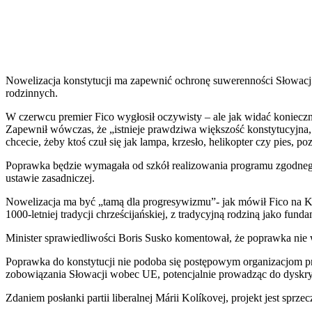
Nowelizacja konstytucji ma zapewnić ochronę suwerenności Słow
rodzinnych.
W czerwcu premier Fico wygłosił oczywisty – ale jak widać konieczny
Zapewnił wówczas, że „istnieje prawdziwa większość konstytucyjna, 
chcecie, żeby ktoś czuł się jak lampa, krzesło, helikopter czy pies, p
Poprawka będzie wymagała od szkół realizowania programu zgodnego
ustawie zasadniczej.
Nowelizacja ma być „tamą dla progresywizmu”- jak mówił Fico na Kon
1000-letniej tradycji chrześcijańskiej, z tradycyjną rodziną jako f
Minister sprawiedliwości Boris Susko komentował, że poprawka nie 
Poprawka do konstytucji nie podoba się postępowym organizacjom p
zobowiązania Słowacji wobec UE, potencjalnie prowadząc do dyskrymi
Zdaniem posłanki partii liberalnej Márii Kolíkovej, projekt jest spr