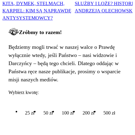
KITA, DYMEK, STELMACH,
SŁUŻBY I LOŻE? HISTORI
KARPIEL: KIM SĄ NAPRAWDĘ
ANDRZEJA OLECHOWSKI
ANTYSYSTEMOWCY?
Zróbmy to razem!
Będziemy mogli trwać w naszej walce o Prawdę
wyłącznie wtedy, jeśli Państwo – nasi widzowie i
Darczyńcy – będą tego chcieli. Dlatego oddając w
Państwa ręce nasze publikacje, prosimy o wsparcie
misji naszych mediów.
Wybierz kwotę:
25 zł
50 zł
100 zł
200 zł
500 zł