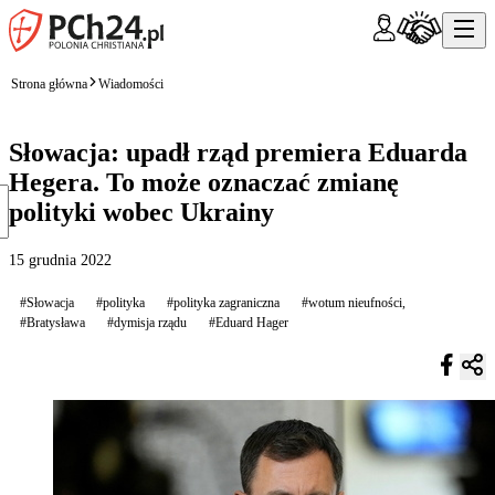
Strona główna
Wiadomości
Słowacja: upadł rząd premiera Eduarda
Hegera. To może oznaczać zmianę
polityki wobec Ukrainy
15 grudnia 2022
#Słowacja
#polityka
#polityka zagraniczna
#wotum nieufności,
#Bratysława
#dymisja rządu
#Eduard Hager