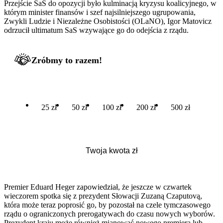
Przejście SaS do opozycji było kulminacją kryzysu koalicyjnego, w
którym minister finansów i szef najsilniejszego ugrupowania,
Zwykli Ludzie i Niezależne Osobistości (OLaNO), Igor Matovicz
odrzucił ultimatum SaS wzywające go do odejścia z rządu.
Zróbmy to razem!
25 zł
50 zł
100 zł
200 zł
500 zł
Premier Eduard Heger zapowiedział, że jeszcze w czwartek
wieczorem spotka się z prezydent Słowacji Zuzaną Czaputovą,
która może teraz poprosić go, by pozostał na czele tymczasowego
rządu o ograniczonych prerogatywach do czasu nowych wyborów.
Prezydent kraju może również mianować nowego premiera lub