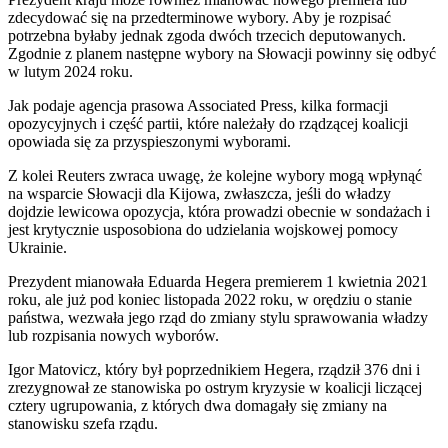
zdecydować się na przedterminowe wybory. Aby je rozpisać
potrzebna byłaby jednak zgoda dwóch trzecich deputowanych.
Zgodnie z planem następne wybory na Słowacji powinny się odbyć
w lutym 2024 roku.
Jak podaje agencja prasowa Associated Press, kilka formacji
opozycyjnych i część partii, które należały do rządzącej koalicji
opowiada się za przyspieszonymi wyborami.
Z kolei Reuters zwraca uwagę, że kolejne wybory mogą wpłynąć
na wsparcie Słowacji dla Kijowa, zwłaszcza, jeśli do władzy
dojdzie lewicowa opozycja, która prowadzi obecnie w sondażach i
jest krytycznie usposobiona do udzielania wojskowej pomocy
Ukrainie.
Prezydent mianowała Eduarda Hegera premierem 1 kwietnia 2021
roku, ale już pod koniec listopada 2022 roku, w orędziu o stanie
państwa, wezwała jego rząd do zmiany stylu sprawowania władzy
lub rozpisania nowych wyborów.
Igor Matovicz, który był poprzednikiem Hegera, rządził 376 dni i
zrezygnował ze stanowiska po ostrym kryzysie w koalicji liczącej
cztery ugrupowania, z których dwa domagały się zmiany na
stanowisku szefa rządu.