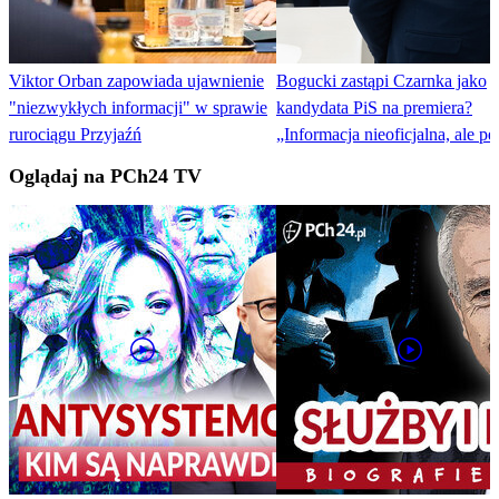
Viktor Orban zapowiada ujawnienie
Bogucki zastąpi Czarnka jako
"niezwykłych informacji" w sprawie
kandydata PiS na premiera?
rurociągu Przyjaźń
„Informacja nieoficjalna, ale p
Oglądaj na PCh24 TV