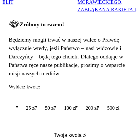
ELIT
MORAWIECKIEGO,
ZABŁĄKANA RAKIETA I
WIELKA PODMIANA
Zróbmy to razem!
Będziemy mogli trwać w naszej walce o Prawdę
wyłącznie wtedy, jeśli Państwo – nasi widzowie i
Darczyńcy – będą tego chcieli. Dlatego oddając w
Państwa ręce nasze publikacje, prosimy o wsparcie
misji naszych mediów.
Wybierz kwotę:
25 zł
50 zł
100 zł
200 zł
500 zł