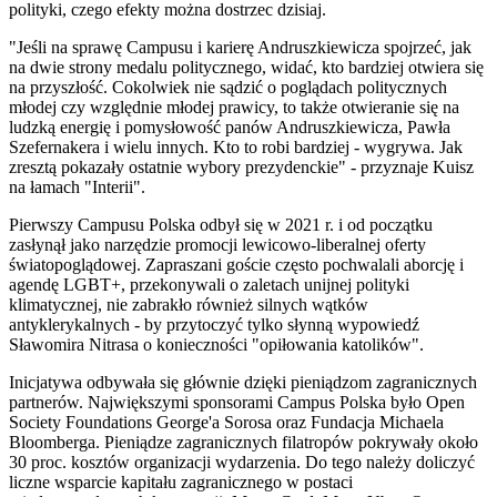
polityki, czego efekty można dostrzec dzisiaj.
"Jeśli na sprawę Campusu i karierę Andruszkiewicza spojrzeć, jak
na dwie strony medalu politycznego, widać, kto bardziej otwiera się
na przyszłość. Cokolwiek nie sądzić o poglądach politycznych
młodej czy względnie młodej prawicy, to także otwieranie się na
ludzką energię i pomysłowość panów Andruszkiewicza, Pawła
Szefernakera i wielu innych. Kto to robi bardziej - wygrywa. Jak
zresztą pokazały ostatnie wybory prezydenckie" - przyznaje Kuisz
na łamach "Interii".
Pierwszy Campusu Polska odbył się w 2021 r. i od początku
zasłynął jako narzędzie promocji lewicowo-liberalnej oferty
światopoglądowej. Zapraszani goście często pochwalali aborcję i
agendę LGBT+, przekonywali o zaletach unijnej polityki
klimatycznej, nie zabrakło również silnych wątków
antyklerykalnych - by przytoczyć tylko słynną wypowiedź
Sławomira Nitrasa o konieczności "opiłowania katolików".
Inicjatywa odbywała się głównie dzięki pieniądzom zagranicznych
partnerów. Największymi sponsorami Campus Polska było Open
Society Foundations George'a Sorosa oraz Fundacja Michaela
Bloomberga. Pieniądze zagranicznych filatropów pokrywały około
30 proc. kosztów organizacji wydarzenia. Do tego należy doliczyć
liczne wsparcie kapitału zagranicznego w postaci