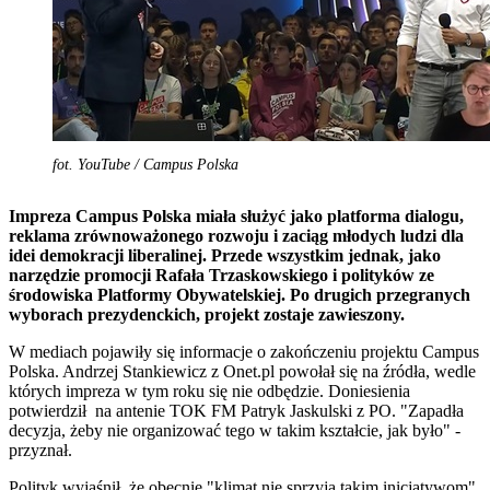
fot. YouTube / Campus Polska
Impreza Campus Polska miała służyć jako platforma dialogu,
reklama zrównoważonego rozwoju i zaciąg młodych ludzi dla
idei demokracji liberalinej. Przede wszystkim jednak, jako
narzędzie promocji Rafała Trzaskowskiego i polityków ze
środowiska Platformy Obywatelskiej. Po drugich przegranych
wyborach prezydenckich, projekt zostaje zawieszony.
W mediach pojawiły się informacje o zakończeniu projektu Campus
Polska. Andrzej Stankiewicz z Onet.pl powołał się na źródła, wedle
których impreza w tym roku się nie odbędzie. Doniesienia
potwierdził na antenie TOK FM Patryk Jaskulski z PO. "Zapadła
decyzja, żeby nie organizować tego w takim kształcie, jak było" -
przyznał.
Polityk wyjaśnił, że obecnie "klimat nie sprzyja takim inicjatywom".