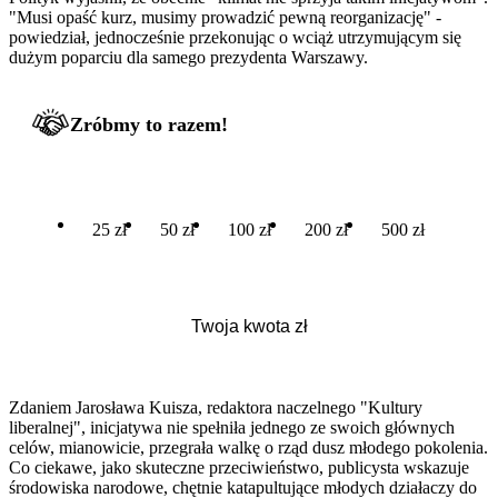
"Musi opaść kurz, musimy prowadzić pewną reorganizację" -
powiedział, jednocześnie przekonując o wciąż utrzymującym się
dużym poparciu dla samego prezydenta Warszawy.
Zróbmy to razem!
25 zł
50 zł
100 zł
200 zł
500 zł
Zdaniem Jarosława Kuisza, redaktora naczelnego "Kultury
liberalnej", inicjatywa nie spełniła jednego ze swoich głównych
celów, mianowicie, przegrała walkę o rząd dusz młodego pokolenia.
Co ciekawe, jako skuteczne przeciwieństwo, publicysta wskazuje
środowiska narodowe, chętnie katapultujące młodych działaczy do