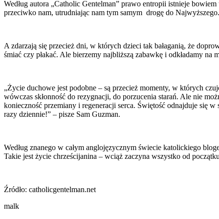
Według autora „Catholic Gentelman” prawo entropii istnieje bowiem
przeciwko nam, utrudniając nam tym samym drogę do Najwyższego. Gdy
A zdarzają się przecież dni, w których dzieci tak bałaganią, że do
śmiać czy płakać. Ale bierzemy najbliższą zabawkę i odkładamy na m
„Życie duchowe jest podobne – są przecież momenty, w których czujem
wówczas skłonność do rezygnacji, do porzucenia starań. Ale nie możn
konieczność przemiany i regeneracji serca. Świętość odnajduje się w 
razy dziennie!” – pisze Sam Guzman.
Według znanego w całym anglojęzycznym świecie katolickiego blogera
Takie jest życie chrześcijanina – wciąż zaczyna wszystko od początk
Źródło: catholicgentelman.net
malk