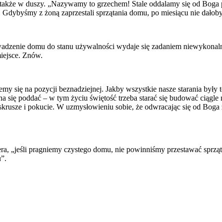
 także w duszy. „Nazywamy to grzechem! Stale oddalamy się od Boga 
byśmy z żoną zaprzestali sprzątania domu, po miesiącu nie dałoby si
prowadzenie domu do stanu używalności wydaje się zadaniem niewykonal
iejsce. Znów.
y się na pozycji beznadziejnej. Jakby wszystkie nasze starania były t
a się poddać – w tym życiu świętość trzeba starać się budować ciągle 
skrusze i pokucie. W uzmysłowieniu sobie, że odwracając się od Boga zab
, „jeśli pragniemy czystego domu, nie powinniśmy przestawać sprzątać
u”.