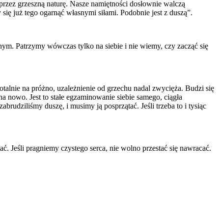
przez grzeszną naturę. Nasze namiętności dosłownie walczą
ę już tego ogarnąć własnymi siłami. Podobnie jest z duszą”.
nym. Patrzymy wówczas tylko na siebie i nie wiemy, czy zacząć się
otalnie na próżno, uzależnienie od grzechu nadal zwycięża. Budzi się
na nowo. Jest to stałe egzaminowanie siebie samego, ciągła
rudziliśmy duszę, i musimy ją posprzątać. Jeśli trzeba to i tysiąc
. Jeśli pragniemy czystego serca, nie wolno przestać się nawracać.