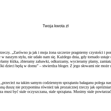
 rzeczy. „Zarówno ja jak i moja żona szczerze pragniemy czystości i p
ie w naszym stylu, nie udało nam się. Każdego dnia, gdy tornado ustaje
ielamy łóżka, zbieramy zabawki, odkurzamy, wycieramy plamy, zamiat
óki dzieci będą w domu” – stwierdza bloger. Z jego słowami nie może n
 „przecież na takim samym codziennym sprzątaniu bałaganu polega n
sną duszę nie przypomina również tak prozaicznej rzeczy jak opróżnian
a musi być stale oczyszczana, stale sprzątana. Musimy stale powtarzać