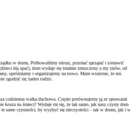
orządku w domu. Próbowaliśmy nieraz, przestać sprzątać i zostawić
 (dzieci idą spać), dom wydaje się totalnie zniszczony a my znów, od
amy, opróżniamy i organizujemy na nowo. Mam wrażenie, że ten
ie zgodzić się żaden rodzic.
asza codzienna walka duchowa. Często porównujemy ją ze sprawami
ie kosza na śmieci? Wydaje mi się, że tak samo, jak nasz czysty dom
 te same czynności, by wyzbyć się nieczystości – tak w domu, jak i w