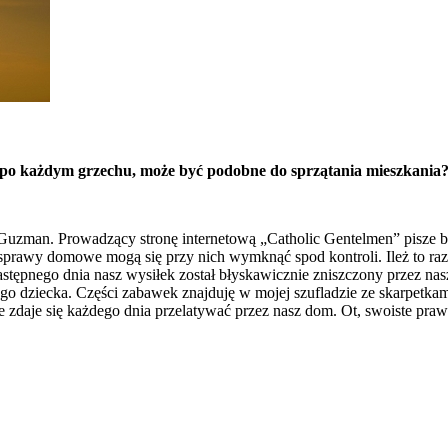
 po każdym grzechu, może być podobne do sprzątania mieszkania? 
Guzman. Prowadzący stronę internetową „Catholic Gentelmen” pisze bow
o sprawy domowe mogą się przy nich wymknąć spod kontroli. Ileż to r
następnego dnia nasz wysiłek został błyskawicznie zniszczony przez na
 dziecka. Części zabawek znajduję w mojej szufladzie ze skarpetkami, 
 zdaje się każdego dnia przelatywać przez nasz dom. Ot, swoiste prawo