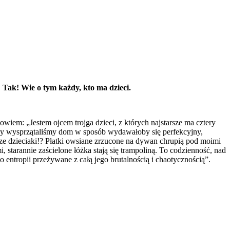
Tak! Wie o tym każdy, kto ma dzieci.
iem: „Jestem ojcem trojga dzieci, z których najstarsze ma cztery
azy wysprzątaliśmy dom w sposób wydawałoby się perfekcyjny,
sze dzieciaki!? Płatki owsiane zrzucone na dywan chrupią pod moimi
starannie zaścielone łóżka stają się trampoliną. To codzienność, nad
 entropii przeżywane z całą jego brutalnością i chaotycznością”.