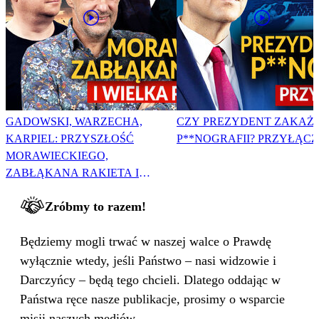
GADOWSKI, WARZECHA,
CZY PREZYDENT ZAKAŻ
KARPIEL: PRZYSZŁOŚĆ
P**NOGRAFII? PRZYŁĄCZ 
MORAWIECKIEGO,
ZABŁĄKANA RAKIETA I
WIELKA PODMIANA
Zróbmy to razem!
Będziemy mogli trwać w naszej walce o Prawdę
wyłącznie wtedy, jeśli Państwo – nasi widzowie i
Darczyńcy – będą tego chcieli. Dlatego oddając w
Państwa ręce nasze publikacje, prosimy o wsparcie
misji naszych mediów.