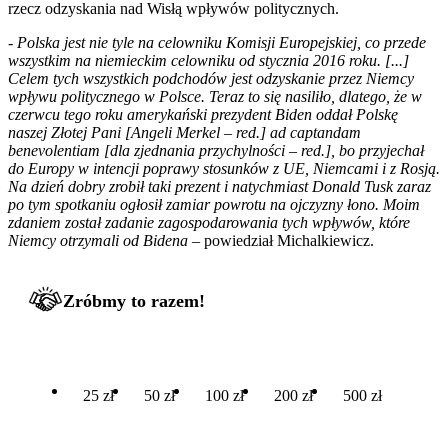
rzecz odzyskania nad Wisłą wpływów politycznych.
-
Polska jest nie tyle na celowniku Komisji Europejskiej, co przede
wszystkim na niemieckim celowniku od stycznia 2016 roku. [...]
Celem tych wszystkich podchodów jest odzyskanie przez Niemcy
wpływu politycznego w Polsce. Teraz to się nasiliło, dlatego, że w
czerwcu tego roku amerykański prezydent Biden oddał Polskę
naszej Złotej Pani [Angeli Merkel – red.] ad captandam
benevolentiam [dla zjednania przychylności – red.], bo przyjechał
do Europy w intencji poprawy stosunków z UE, Niemcami i z Rosją.
Na dzień dobry zrobił taki prezent i natychmiast Donald Tusk zaraz
po tym spotkaniu ogłosił zamiar powrotu na ojczyzny łono. Moim
zdaniem został zadanie zagospodarowania tych wpływów, które
Niemcy otrzymali od Bidena
– powiedział Michalkiewicz.
Zróbmy to razem!
25 zł
50 zł
100 zł
200 zł
500 zł