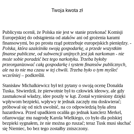
Publicysta ocenił, że Polska nie jest w stanie przekonać Komisji
Europejskiej do odstąpienia od ataków ani od grożenia karami
finansowymi, bo po prostu rząd potrzebuje europejskich pieniędzy. -
Polska, która uzależniła swoją gospodarkę, a przede wszystkim
finanse publiczne, od subwencji unijnych jest jak narkoman - nie
może sobie poradzić bez tego narkotyku. Trzeba byłoby
przeorganizować całą gospodarkę i system finansów publicznych,
ale na to nie ma czasu w tej chwili. Trzeba było o tym myśleć
wcześniej
– podkreślił.
Stanisław Michalkiewicz był też pytany o swoją ocenę Donalda
Tuska. Stwierdził, że pierwotnie był to człowiek ideowy, ale gdy
zasmakował władzy, idee poszły w kąt. Został wyniesiony dzięki
wpływom bezpieki, wpływy te jednak zaczęły mu doskwierać;
próbował się od nich uwolnić, na co odpowiedzią była afera
hazardowa. Przed upadkiem ocaliła go jednak kanclerz Merkel,
ofiarowując mu nagrodę Karola Wielkiego, co było dla polskiej
bezpieki sygnałem, że nie można go ruszać; teraz Tusk musi słuchać
się Niemiec, bo bez tego zostałby zniszczony.