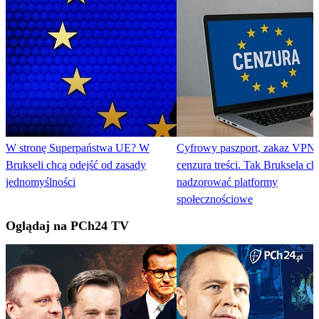
W stronę Superpaństwa UE? W
Cyfrowy paszport, zakaz VPN 
Brukseli chcą odejść od zasady
cenzura treści. Tak Bruksela ch
jednomyślności
nadzorować platformy
społecznościowe
Oglądaj na PCh24 TV