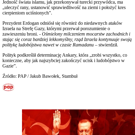
Jedność świata islamu, jak przekonywał turecki przywódca, ma
„uleczyć rany, ustanowić sprawiedliwość na ziemi i położyć kres
cierpieniom uciśnionych”.
Prezydent Erdogan odniósł się również do niedawnych ataków
Izraela na Strefę Gazy, którymi przerwał porozumienie o
zawieszeniu broni. -
Ośmielony milczeniem mocarstw zachodnich i
stając się coraz bardziej lekkomyślny, rząd Izraela kontynuuje swoją
politykę ludobójstwa nawet w czasie Ramadanu
– stwierdził.
Polityk podkreślił determinację Ankary, która „zrobi wszystko, co
konieczne, aby jak najszybciej zakończyć ucisk i ludobójstwo w
Gazie”.
Źródło: PAP / Jakub Bawołek, Stambuł