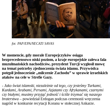
fot. PAP/EPA/NECATI SAVAS
W momencie, gdy morale Europejczyków osiąga
bezprecedensowo niski poziom, a kraje europejskie zalewa fala
muzułmańskich nachodźców, prezydent Turcji wygłosił mowę
na temat potrzeby zjednoczenia świata islamu. Przywódca
potępił jednocześnie „milczenie Zachodu” w sprawie izraelskich
ataków na cele w Strefie Gazy.
-
Jako świat islamski, niezależnie od tego, czy jesteśmy Turkami,
Kurdami, Arabami, Persami, Azjatami czy Afrykanami, czarnymi
czy białymi, musimy przyjąć jedność i ściśle trzymać się naszego
braterstwa
– powiedział Erdogan podczas ceremonii wręczenia
nagród w konkursie recytacji Koranu w stołecznej Ankarze.