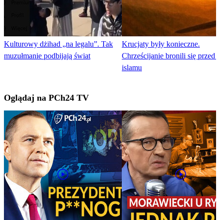
Kulturowy dżihad „na legalu”. Tak
Krucjaty były konieczne.
muzułmanie podbijają świat
Chrześcijanie bronili się przed 
islamu
Oglądaj na PCh24 TV