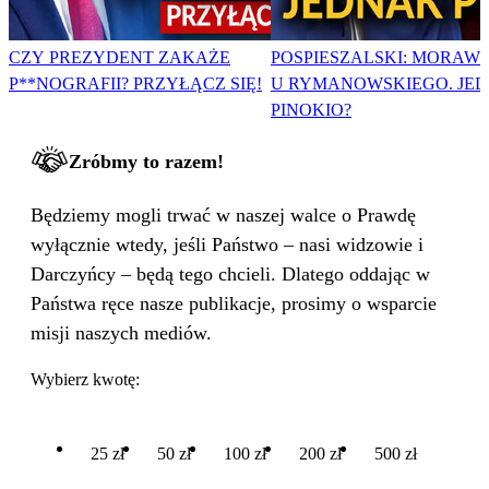
CZY PREZYDENT ZAKAŻE
POSPIESZALSKI: MORAWI
P**NOGRAFII? PRZYŁĄCZ SIĘ!
U RYMANOWSKIEGO. JE
PINOKIO?
Zróbmy to razem!
Będziemy mogli trwać w naszej walce o Prawdę
wyłącznie wtedy, jeśli Państwo – nasi widzowie i
Darczyńcy – będą tego chcieli. Dlatego oddając w
Państwa ręce nasze publikacje, prosimy o wsparcie
misji naszych mediów.
Wybierz kwotę:
25 zł
50 zł
100 zł
200 zł
500 zł