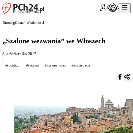
Strona główna
Wiadomości
„Szalone wezwania” we Włoszech
8 października 2012
#socjalizm
#etatyzm
#Szalony Iwan
#aministracja