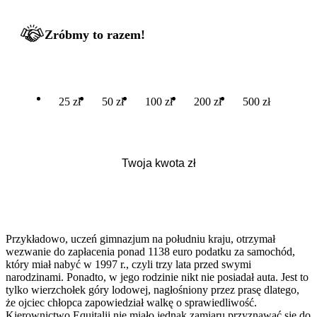
Zróbmy to razem!
25 zł
50 zł
100 zł
200 zł
500 zł
Przykładowo, uczeń gimnazjum na południu kraju, otrzymał
wezwanie do zapłacenia ponad 1138 euro podatku za samochód,
który miał nabyć w 1997 r., czyli trzy lata przed swymi
narodzinami. Ponadto, w jego rodzinie nikt nie posiadał auta. Jest to
tylko wierzchołek góry lodowej, nagłośniony przez prasę dlatego,
że ojciec chłopca zapowiedział walkę o sprawiedliwość.
Kierownictwo Equitalii nie miało jednak zamiaru przyznawać się do