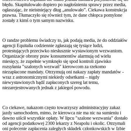
błędu. Skapitulowało dopiero po nagłośnieniu sprawy przez media,
ogłaszając, że nieistniejący dług „anulowało”. Ciekawa konstrukcja
prawna. Tłumaczyło się również tym, że dane chłopca pomylone
zostały z kimś o tym samym nazwisku.
O randze problemu świadczy to, jak podają media, że do oddziałów
agencji Equitalia codziennie zgłaszają się tysiące ludzi,
protestujących przeciwko niesłusznie wystawionym wezwaniom.
Organizacje obrony praw konsumentów alarmują od wielu
miesięcy, że zupełnie wymknęło się spod kontroli zjawisko
rozsyłania "szalonych wezwań" kierowcom za rzekomo
niezapłacone mandaty. Otrzymują oni nakazy zapłaty mandatów -
wraz z astronomicznymi niekiedy odsetkami – nigdy
niewystawionych bądź zapłaconych szereg lat temu,
niezarejestrowanych jednak z jakiegoś powodu.
Co ciekawe, nakazom często towarzyszy administracyjny zakaz
jazdy samochodem, mimo, że kierowca nie ma nic na sumieniu i
dawno uiścił wszystkie opłaty. W lipcu "szalone wezwania" dostało
od agencji podatkowej 2300 lekarzy z Neapolu i okolic. Otrzymali
oni polecenie zapłacenia zaległych składek członkowskich w Izbie