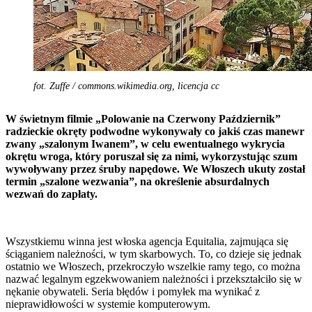
fot. Zuffe / commons.wikimedia.org, licencja cc
W świetnym filmie „Polowanie na Czerwony Październik”
radzieckie okręty podwodne wykonywały co jakiś czas manewr
zwany „szalonym Iwanem”, w celu ewentualnego wykrycia
okrętu wroga, który poruszał się za nimi, wykorzystując szum
wywoływany przez śruby napędowe. We Włoszech ukuty został
termin „szalone wezwania”, na określenie absurdalnych
wezwań do zapłaty.
Wszystkiemu winna jest włoska agencja Equitalia, zajmująca się
ściąganiem należności, w tym skarbowych. To, co dzieje się jednak
ostatnio we Włoszech, przekroczyło wszelkie ramy tego, co można
nazwać legalnym egzekwowaniem należności i przekształciło się w
nękanie obywateli. Seria błędów i pomyłek ma wynikać z
nieprawidłowości w systemie komputerowym.