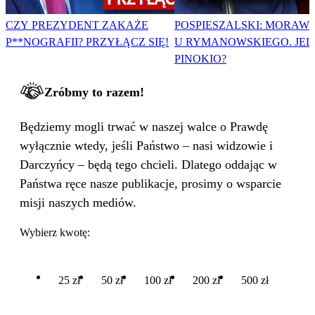
CZY PREZYDENT ZAKAŻE
POSPIESZALSKI: MORAWI
P**NOGRAFII? PRZYŁĄCZ SIĘ!
U RYMANOWSKIEGO. JE
PINOKIO?
Zróbmy to razem!
Będziemy mogli trwać w naszej walce o Prawdę
wyłącznie wtedy, jeśli Państwo – nasi widzowie i
Darczyńcy – będą tego chcieli. Dlatego oddając w
Państwa ręce nasze publikacje, prosimy o wsparcie
misji naszych mediów.
Wybierz kwotę:
25 zł
50 zł
100 zł
200 zł
500 zł