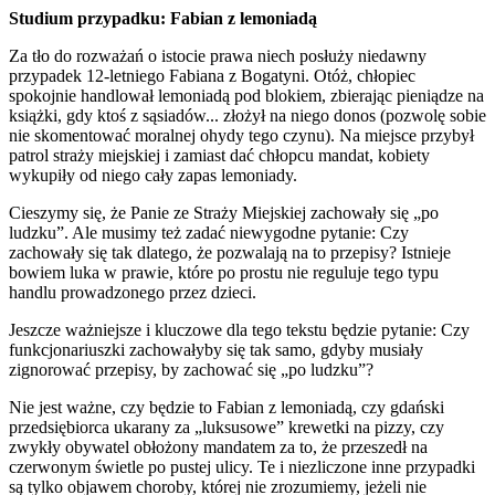
Studium przypadku: Fabian z lemoniadą
Za tło do rozważań o istocie prawa niech posłuży niedawny
przypadek 12-letniego Fabiana z Bogatyni. Otóż, chłopiec
spokojnie handlował lemoniadą pod blokiem, zbierając pieniądze na
książki, gdy ktoś z sąsiadów... złożył na niego donos (pozwolę sobie
nie skomentować moralnej ohydy tego czynu). Na miejsce przybył
patrol straży miejskiej i zamiast dać chłopcu mandat, kobiety
wykupiły od niego cały zapas lemoniady.
Cieszymy się, że Panie ze Straży Miejskiej zachowały się „po
ludzku”. Ale musimy też zadać niewygodne pytanie: Czy
zachowały się tak dlatego, że pozwalają na to przepisy? Istnieje
bowiem luka w prawie, które po prostu nie reguluje tego typu
handlu prowadzonego przez dzieci.
Jeszcze ważniejsze i kluczowe dla tego tekstu będzie pytanie: Czy
funkcjonariuszki zachowałyby się tak samo, gdyby musiały
zignorować przepisy, by zachować się „po ludzku”?
Nie jest ważne, czy będzie to Fabian z lemoniadą, czy gdański
przedsiębiorca ukarany za „luksusowe” krewetki na pizzy, czy
zwykły obywatel obłożony mandatem za to, że przeszedł na
czerwonym świetle po pustej ulicy. Te i niezliczone inne przypadki
są tylko objawem choroby, której nie zrozumiemy, jeżeli nie