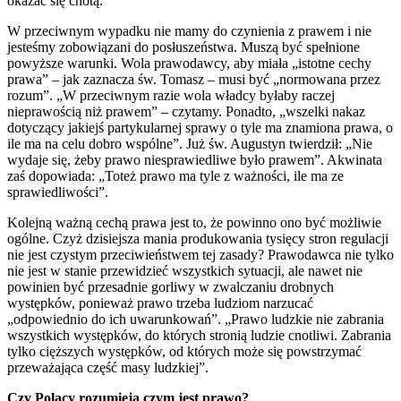
okazać się cnotą.
W przeciwnym wypadku nie mamy do czynienia z prawem i nie
jesteśmy zobowiązani do posłuszeństwa. Muszą być spełnione
powyższe warunki. Wola prawodawcy, aby miała „istotne cechy
prawa” – jak zaznacza św. Tomasz – musi być „normowana przez
rozum”. „W przeciwnym razie wola władcy byłaby raczej
nieprawością niż prawem” – czytamy. Ponadto, „wszelki nakaz
dotyczący jakiejś partykularnej sprawy o tyle ma znamiona prawa, o
ile ma na celu dobro wspólne”. Już św. Augustyn twierdził: „Nie
wydaje się, żeby prawo niesprawiedliwe było prawem”. Akwinata
zaś dopowiada: „Toteż prawo ma tyle z ważności, ile ma ze
sprawiedliwości”.
Kolejną ważną cechą prawa jest to, że powinno ono być możliwie
ogólne. Czyż dzisiejsza mania produkowania tysięcy stron regulacji
nie jest czystym przeciwieństwem tej zasady? Prawodawca nie tylko
nie jest w stanie przewidzieć wszystkich sytuacji, ale nawet nie
powinien być przesadnie gorliwy w zwalczaniu drobnych
występków, ponieważ prawo trzeba ludziom narzucać
„odpowiednio do ich uwarunkowań”. „Prawo ludzkie nie zabrania
wszystkich występków, do których stronią ludzie cnotliwi. Zabrania
tylko cięższych występków, od których może się powstrzymać
przeważająca część masy ludzkiej”.
Czy Polacy rozumieją czym jest prawo?