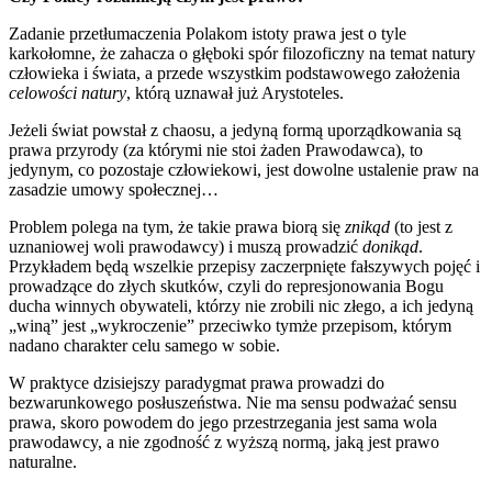
Zadanie przetłumaczenia Polakom istoty prawa jest o tyle
karkołomne, że zahacza o głęboki spór filozoficzny na temat natury
człowieka i świata, a przede wszystkim podstawowego założenia
celowości natury
, którą uznawał już Arystoteles.
Jeżeli świat powstał z chaosu, a jedyną formą uporządkowania są
prawa przyrody (za którymi nie stoi żaden Prawodawca), to
jedynym, co pozostaje człowiekowi, jest dowolne ustalenie praw na
zasadzie umowy społecznej…
Problem polega na tym, że takie prawa biorą się
znikąd
(to jest z
uznaniowej woli prawodawcy) i muszą prowadzić
donikąd
.
Przykładem będą wszelkie przepisy zaczerpnięte fałszywych pojęć i
prowadzące do złych skutków, czyli do represjonowania Bogu
ducha winnych obywateli, którzy nie zrobili nic złego, a ich jedyną
„winą” jest „wykroczenie” przeciwko tymże przepisom, którym
nadano charakter celu samego w sobie.
W praktyce dzisiejszy paradygmat prawa prowadzi do
bezwarunkowego posłuszeństwa. Nie ma sensu podważać sensu
prawa, skoro powodem do jego przestrzegania jest sama wola
prawodawcy, a nie zgodność z wyższą normą, jaką jest prawo
naturalne.