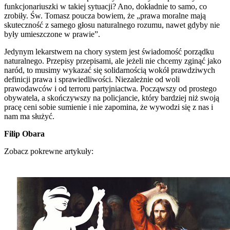
funkcjonariuszki w takiej sytuacji? Ano, dokładnie to samo, co
zrobiły. Św. Tomasz poucza bowiem, że „prawa moralne mają
skuteczność z samego głosu naturalnego rozumu, nawet gdyby nie
były umieszczone w prawie”.
Jedynym lekarstwem na chory system jest świadomość porządku
naturalnego. Przepisy przepisami, ale jeżeli nie chcemy zginąć jako
naród, to musimy wykazać się solidarnością wokół prawdziwych
definicji prawa i sprawiedliwości. Niezależnie od woli
prawodawców i od terroru partyjniactwa. Począwszy od prostego
obywatela, a skończywszy na policjancie, który bardziej niż swoją
pracę ceni sobie sumienie i nie zapomina, że wywodzi się z nas i
nam ma służyć.
Filip Obara
Zobacz pokrewne artykuły: