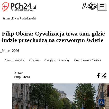
Strona główna
Wiadomości
Filip Obara: Cywilizacja trwa tam, gdzie
ludzie przechodzą na czerwonym świetle
9 lipca 2026
#prawo naturalne
#etatyzm
#pozytywizm prawny
#św. Tomasz z Akwinu
Autor:
Filip Obara