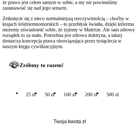
że prawo jest celem samym w sobie, a my nie powinniśmy
zastanawiać się nad jego sensem.
Zetknięcie się z nieco normalniejszą rzeczywistością – choćby w
krajach śródziemnomorskich – to przebłysk światła, dzięki któremu
możemy uświadomić sobie, że żyjemy w Matrixie. Ale sam zdrowy
rozsądek to za mało. Potrzebna jest zdrowa doktryna, a takiej
dostarcza koncepcja prawa obowiązująca przez tysiąclecia w
naszym kręgu cywilizacyjnym.
Zróbmy to razem!
25 zł
50 zł
100 zł
200 zł
500 zł