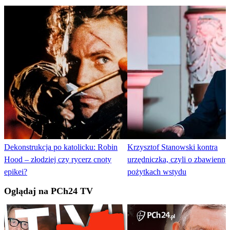
Dekonstrukcja po katolicku: Robin
Krzysztof Stanowski kontra
Hood – złodziej czy rycerz cnoty
urzędniczka, czyli o zbawienn
epikei?
pożytkach wstydu
Oglądaj na PCh24 TV