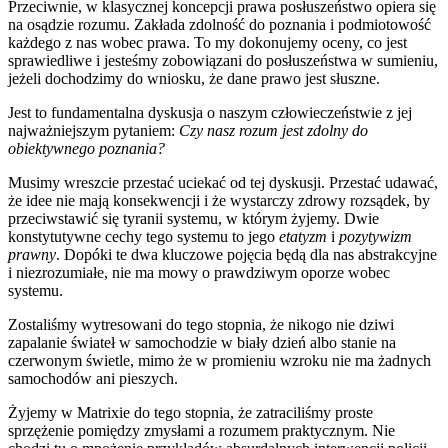
Przeciwnie, w klasycznej koncepcji prawa posłuszeństwo opiera się
na osądzie rozumu. Zakłada zdolność do poznania i podmiotowość
każdego z nas wobec prawa. To my dokonujemy oceny, co jest
sprawiedliwe i jesteśmy zobowiązani do posłuszeństwa w sumieniu,
jeżeli dochodzimy do wniosku, że dane prawo jest słuszne.
Jest to fundamentalna dyskusja o naszym człowieczeństwie z jej
najważniejszym pytaniem:
Czy nasz rozum jest zdolny do
obiektywnego poznania?
Musimy wreszcie przestać uciekać od tej dyskusji. Przestać udawać,
że idee nie mają konsekwencji i że wystarczy zdrowy rozsądek, by
przeciwstawić się tyranii systemu, w którym żyjemy. Dwie
konstytutywne cechy tego systemu to jego
etatyzm
i
pozytywizm
prawny
. Dopóki te dwa kluczowe pojęcia będą dla nas abstrakcyjne
i niezrozumiałe, nie ma mowy o prawdziwym oporze wobec
systemu.
Zostaliśmy wytresowani do tego stopnia, że nikogo nie dziwi
zapalanie świateł w samochodzie w biały dzień albo stanie na
czerwonym świetle, mimo że w promieniu wzroku nie ma żadnych
samochodów ani pieszych.
Żyjemy w Matrixie do tego stopnia, że zatraciliśmy proste
sprzężenie pomiędzy zmysłami a rozumem praktycznym. Nie