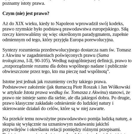
poznamy istoty prawa.
Czym (nie) jest prawo?
Aż do XIX wieku, kiedy to Napoleon wprowadził swój kodeks,
prawo rzymskie było podstawą prawodawstwa europejskiego. Siłą
rzeczy kierowaliśmy się więc określonym paradygmatem, zupełnie
odmiennym od tego, który przyjęła Europa porewolucyjna.
Syntezy rozumienia przedrewolucyjnego dostarcza nam św. Tomasz
z Akwinu w zagadnieniach poświęconych prawu (
Suma
teologiczna
, I-II, 90-105). Według najogólniejszej definicji, prawo to
„rozporządzenie rozumu dla dobra wspólnego nadane i publicznie
obwieszczone przez tego, kto ma pieczę nad wspólnotą”.
Istotne jest jednak jak rozumiemy cechy takiego prawa.
Podstawowe założenie (jak tłumaczą Piotr Roszak i Jan Wółkowski
w artykule
Istota prawa według św. Tomasza z Akwinu
) stanowi, że
prawo nie istnieje samo dla siebie, ale dla jakiegoś dobra. Po drugie,
prawo klasyczne zakładało odniesienie do ludzkiej natury i
skierowanie działań do celów, które są w niej zawarte.
Na przekór temu nowożytne prawodawstwo pomija ludzką naturę, a
skupia się wyłącznie na uznaniowym nadawaniu jakichś
przywilejów i określaniu relacji pomiędzy różnymi przepisami.