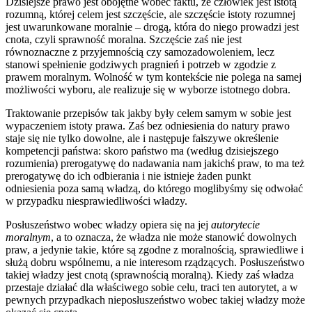
Dzisiejsze prawo jest obojętne wobec faktu, że człowiek jest istotą
rozumną, której celem jest szczęście, ale szczęście istoty rozumnej
jest uwarunkowane moralnie – drogą, która do niego prowadzi jest
cnota, czyli sprawność moralna. Szczęście zaś nie jest
równoznaczne z przyjemnością czy samozadowoleniem, lecz
stanowi spełnienie godziwych pragnień i potrzeb w zgodzie z
prawem moralnym. Wolność w tym kontekście nie polega na samej
możliwości wyboru, ale realizuje się w wyborze istotnego dobra.
Traktowanie przepisów tak jakby były celem samym w sobie jest
wypaczeniem istoty prawa. Zaś bez odniesienia do natury prawo
staje się nie tylko dowolne, ale i następuje fałszywe określenie
kompetencji państwa: skoro państwo ma (według dzisiejszego
rozumienia) prerogatywę do nadawania nam jakichś praw, to ma też
prerogatywę do ich odbierania i nie istnieje żaden punkt
odniesienia poza samą władzą, do którego moglibyśmy się odwołać
w przypadku niesprawiedliwości władzy.
Posłuszeństwo wobec władzy opiera się na jej
autorytecie
moralnym
, a to oznacza, że władza nie może stanowić dowolnych
praw, a jedynie takie, które są zgodne z moralnością, sprawiedliwe i
służą dobru wspólnemu, a nie interesom rządzących. Posłuszeństwo
takiej władzy jest cnotą (sprawnością moralną). Kiedy zaś władza
przestaje działać dla właściwego sobie celu, traci ten autorytet, a w
pewnych przypadkach nieposłuszeństwo wobec takiej władzy może