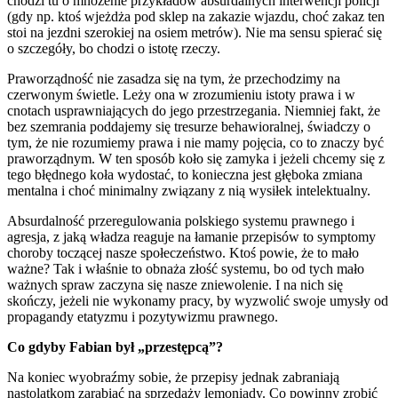
chodzi tu o mnożenie przykładów absurdalnych interwencji policji
(gdy np. ktoś wjeżdża pod sklep na zakazie wjazdu, choć zakaz ten
stoi na jezdni szerokiej na osiem metrów). Nie ma sensu spierać się
o szczegóły, bo chodzi o istotę rzeczy.
Praworządność nie zasadza się na tym, że przechodzimy na
czerwonym świetle. Leży ona w zrozumieniu istoty prawa i w
cnotach usprawniających do jego przestrzegania. Niemniej fakt, że
bez szemrania poddajemy się tresurze behawioralnej, świadczy o
tym, że nie rozumiemy prawa i nie mamy pojęcia, co to znaczy być
praworządnym. W ten sposób koło się zamyka i jeżeli chcemy się z
tego błędnego koła wydostać, to konieczna jest głęboka zmiana
mentalna i choć minimalny związany z nią wysiłek intelektualny.
Absurdalność przeregulowania polskiego systemu prawnego i
agresja, z jaką władza reaguje na łamanie przepisów to symptomy
choroby toczącej nasze społeczeństwo. Ktoś powie, że to mało
ważne? Tak i właśnie to obnaża złość systemu, bo od tych mało
ważnych spraw zaczyna się nasze zniewolenie. I na nich się
skończy, jeżeli nie wykonamy pracy, by wyzwolić swoje umysły od
propagandy etatyzmu i pozytywizmu prawnego.
Co gdyby Fabian był „przestępcą”?
Na koniec wyobraźmy sobie, że przepisy jednak zabraniają
nastolatkom zarabiać na sprzedaży lemoniady. Co powinny zrobić