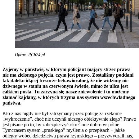
Oprac. PCh24.pl
Żyjemy w państwie, w którym policjant mający strzec prawa
nie ma zielonego pojęcia, czym jest prawo. Zostaliśmy poddani
tak daleko idącej tresurze behawioralnej, że nie widzimy nic
dziwnego w staniu na czerwonym świetle, mimo że ulica jest
całkiem pusta. Tu zaczyna się nasze zniewolenie i tu możemy
złamać kajdany, w których trzyma nas system wszechwładnego
państwa.
Kto z nas nigdy nie był zatrzymany przez policję za rzekome
„wykroczenie”, choć nie uczynił niczego obiektywnie złego? Prawo
jest pisane po to, by zabezpieczyć określone dobro wspólne.
Tymczasem system „pruskiego” myślenia o przepisach – jakże
odległy wobec dziedzictwa prawa rzymskiego – przyzwyczaił nas,