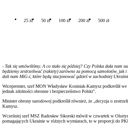
25 zł
50 zł
100 zł
200 zł
500 zł
-
Tak się umówiliśmy. A co stało się później? Czy Polska dała nam sa
będziemy zestrzeliwać (rakiety) zarówno za pomocą samolotów, jak i
dali nam MiG-i, które będą stacjonować gdzieś w zachodniej Ukrainie
Wicepremier, szef MON Władysław Kosiniak-Kamysz podkreślił we wpis
jednak zdolności obronne i bezpieczeństwo Polski”.
Minister obrony narodowej podkreślił również, że „decyzja o zestrz
Kamysz.
Wcześniej szef MSZ Radosław Sikorski mówił w czwartek w Olsztyni
pomagających Ukrainie w różnych wymiarach, to w proporcji do PKB 