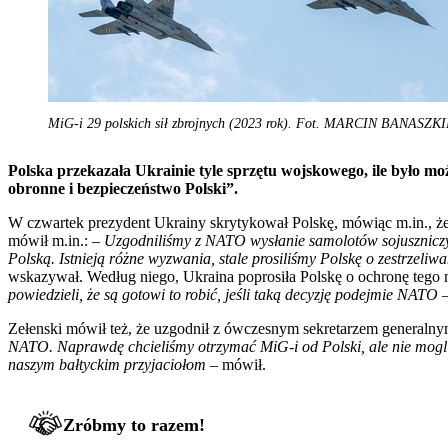
MiG-i 29 polskich sił zbrojnych (2023 rok). Fot. MARCIN BANASZ
Polska przekazała Ukrainie tyle sprzętu wojskowego, ile było m
obronne i bezpieczeństwo Polski”.
W czwartek prezydent Ukrainy skrytykował Polskę, mówiąc m.in., ż
mówił m.in.: –
Uzgodniliśmy z NATO wysłanie samolotów sojuszniczy
Polską. Istnieją różne wyzwania, stale prosiliśmy Polskę o zestrzeli
wskazywał. Według niego, Ukraina poprosiła Polskę o ochronę tego 
powiedzieli, że są gotowi to robić, jeśli taką decyzję podejmie NATO
–
Zełenski mówił też, że uzgodnił z ówczesnym sekretarzem generalny
NATO. Naprawdę chcieliśmy otrzymać MiG-i od Polski, ale nie mogli 
naszym bałtyckim przyjaciołom
– mówił.
Zróbmy to razem!