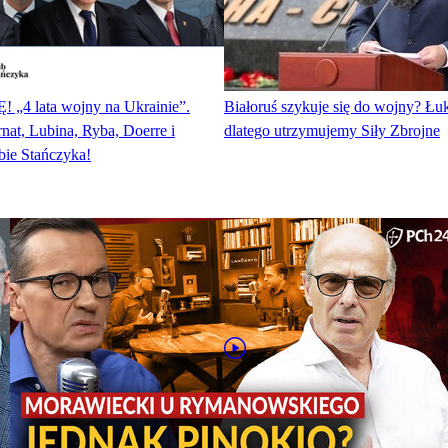
„4 lata wojny na Ukrainie”.
Białoruś szykuje się do wojny? Łu
at, Lubina, Ryba, Doerre i
dlatego utrzymujemy Siły Zbrojne
ie Stańczyka!