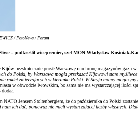
KIEWICZ / FotoNews / Forum
ożliwe – podkreślił wicepremier, szef MON Władysław Kosiniak-Kam
e Kijów bezskutecznie prosił Warszawę o ochronę magazynów gazu w 
ch do Polski, by Warszawa mogła przekazać Kijowowi stare myśliwce M
wanie rakiet zmierzających w kierunku Polski. W Stryju mamy magazyny 
miasta w obwodzie lwowskim, bo sama nie ma wystarczającej ilości sp
 dodał.
m NATO Jensem Stoltenbergiem, że do października do Polski zostanie
nam ich dać, ponieważ nie mieli wystarczającej liczby własnych. Dlate