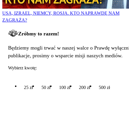
USA, IZRAEL, NIEMCY, ROSJA. KTO NAPRAWDĘ NAM
ZAGRAŻA?
Zróbmy to razem!
Będziemy mogli trwać w naszej walce o Prawdę wyłącznie
publikacje, prosimy o wsparcie misji naszych mediów.
Wybierz kwotę:
25 zł
50 zł
100 zł
200 zł
500 zł