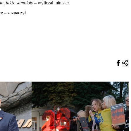
u, także samoloty
– wyliczał minister.
we – zaznaczył.