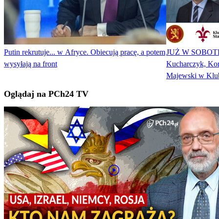
Putin rekrutuje... w Afryce. Obiecują pracę, a potem
JUŻ W SOBOTĘ! 
wysyłają na front
Kucharczyk, Korn
Majewski w Klub
Oglądaj na PCh24 TV