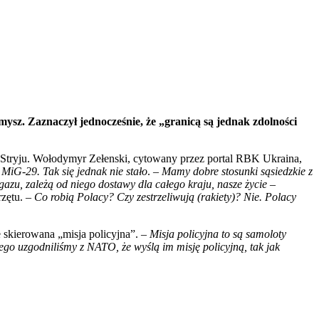
ysz. Zaznaczył jednocześnie, że „granicą są jednak zdolności
Stryju. Wołodymyr Zełenski, cytowany przez portal RBK Ukraina,
iG-29. Tak się jednak nie stało
.
– Mamy dobre stosunki sąsiedzkie z
gazu, zależą od niego dostawy dla całego kraju, nasze życie
–
rzętu. –
Co robią Polacy? Czy zestrzeliwują (rakiety)? Nie. Polacy
 skierowana „misja policyjna”. –
Misja policyjna to są samoloty
go uzgodniliśmy z NATO, że wyślą im misję policyjną, tak jak