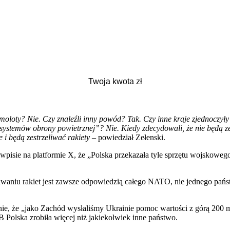
moloty? Nie. Czy znaleźli inny powód? Tak. Czy inne kraje zjednoczyły
 systemów obrony powietrznej”? Nie. Kiedy zdecydowali, że nie będą z
 i będą zestrzeliwać rakiety
– powiedział Zełenski.
ie na platformie X, że „Polska przekazała tyle sprzętu wojskowego U
eliwaniu rakiet jest zawsze odpowiedzią całego NATO, nie jednego pań
e, że „jako Zachód wysłaliśmy Ukrainie pomoc wartości z górą 200 ml
Polska zrobiła więcej niż jakiekolwiek inne państwo.