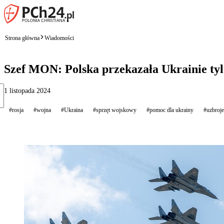
Strona główna
Wiadomości
Szef MON: Polska przekazała Ukrainie tyl
1 listopada 2024
#rosja
#wojna
#Ukraina
#sprzęt wojskowy
#pomoc dla ukrainy
#uzbroje