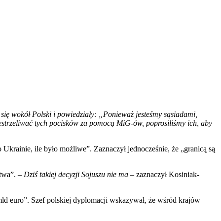
 się wokół Polski i powiedziały: „Ponieważ jesteśmy sąsiadami,
estrzeliwać tych pocisków za pomocą MiG-ów, poprosiliśmy ich, aby
krainie, ile było możliwe”. Zaznaczył jednocześnie, że „granicą są
stwa”. –
Dziś takiej decyzji Sojuszu nie ma
– zaznaczył Kosiniak-
d euro”. Szef polskiej dyplomacji wskazywał, że wśród krajów