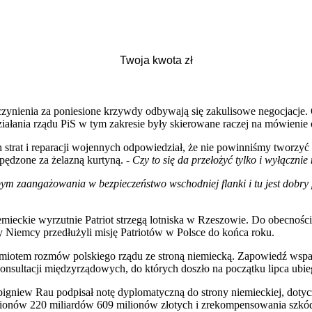
zynienia za poniesione krzywdy odbywają się zakulisowe negocjacje. O
działania rządu PiS w tym zakresie były skierowane raczej na mówienie 
strat i reparacji wojennych odpowiedział, że nie powinniśmy tworzyć k
spędzone za żelazną kurtyną. -
Czy to się da przełożyć tylko i wyłącznie
łbym zaangażowania w bezpieczeństwo wschodniej flanki i tu jest dob
mieckie wyrzutnie Patriot strzegą lotniska w Rzeszowie. Do obecności
by Niemcy przedłużyli misję Patriotów w Polsce do końca roku.
edmiotem rozmów polskiego rządu ze stroną niemiecką. Zapowiedź wsp
onsultacji międzyrządowych, do których doszło na początku lipca ubie
Zbigniew Rau podpisał notę dyplomatyczną do strony niemieckiej, dot
ilionów 220 miliardów 609 milionów złotych i zrekompensowania szkód.