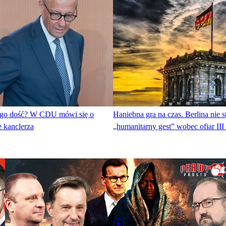
 go dość? W CDU mówi się o
Haniebna gra na czas. Berlina nie s
 kanclerza
„humanitarny gest” wobec ofiar III