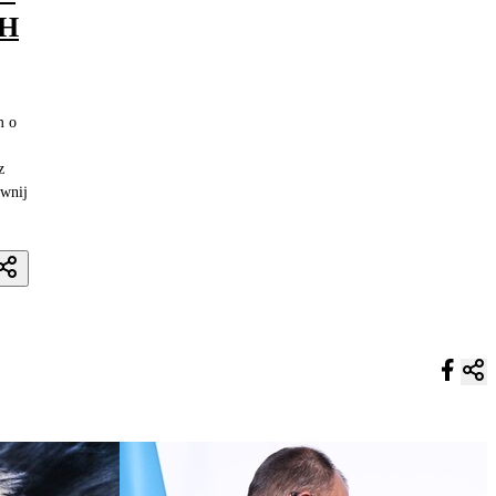
CH
m o
z
ewnij