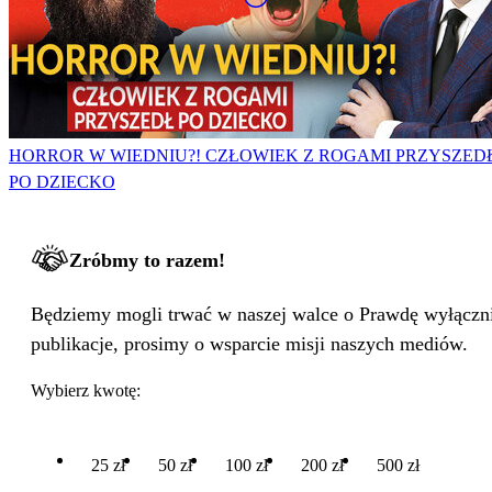
HORROR W WIEDNIU?! CZŁOWIEK Z ROGAMI PRZYSZED
PO DZIECKO
Zróbmy to razem!
Będziemy mogli trwać w naszej walce o Prawdę wyłącznie
publikacje, prosimy o wsparcie misji naszych mediów.
Wybierz kwotę:
25 zł
50 zł
100 zł
200 zł
500 zł