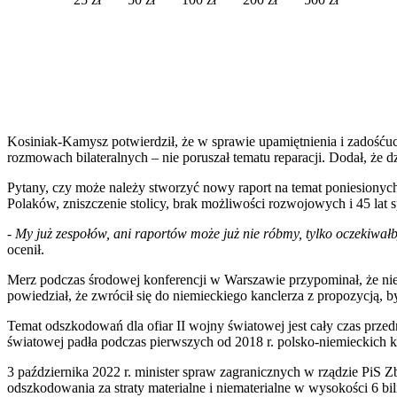
Kosiniak-Kamysz potwierdził, że w sprawie upamiętnienia i zadośćuc
rozmowach bilateralnych – nie poruszał tematu reparacji. Dodał, że 
Pytany, czy może należy stworzyć nowy raport na temat poniesionych 
Polaków, zniszczenie stolicy, brak możliwości rozwojowych i 45 lat 
-
My już zespołów, ani raportów może już nie róbmy, tylko oczekiwa
ocenił.
Merz podczas środowej konferencji w Warszawie przypominał, że nie
powiedział, że zwrócił się do niemieckiego kanclerza z propozycją, 
Temat odszkodowań dla ofiar II wojny światowej jest cały czas prz
światowej padła podczas pierwszych od 2018 r. polsko-niemieckich k
3 października 2022 r. minister spraw zagranicznych w rządzie PiS 
odszkodowania za straty materialne i niematerialne w wysokości 6 b