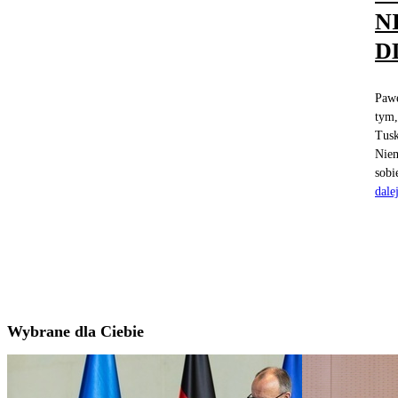
N
D
Pawe
tym,
Tusk
Niem
sobi
dale
Wybrane dla Ciebie