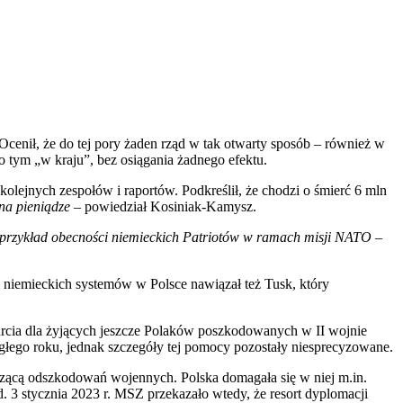
cenił, że do tej pory żaden rząd w tak otwarty sposób – również w
o tym „w kraju”, bez osiągania żadnego efektu.
olejnych zespołów i raportów. Podkreślił, że chodzi o śmierć 6 mln
 na pieniądze
– powiedział Kosiniak-Kamysz.
ry przykład obecności niemieckich Patriotów w ramach misji NATO
–
 niemieckich systemów w Polsce nawiązał też Tusk, który
arcia dla żyjących jeszcze Polaków poszkodowanych w II wojnie
głego roku, jednak szczegóły tej pomocy pozostały niesprecyzowane.
yczącą odszkodowań wojennych. Polska domagała się w niej m.in.
 3 stycznia 2023 r. MSZ przekazało wtedy, że resort dyplomacji