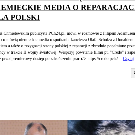
IEMIECKIE MEDIA O REPARACJA
LA POLSKI
ł Chmielewskim publicysta PCh24.pl, mówi w rozmowie z Filipem Adamuse
 co mówią niemieckie media o spotkaniu kanclerza Olafa Scholza z Donaldem
iem a także o rezygnacji strony polskiej z reparacji z zbrodnie popełnione prze
cy w trakcie II wojny światowej. Wesprzyj powstanie filmu pt. "Credo" i zap
e przedpremierowy dostęp po zakończeniu prac 👉 https://credo.pch2...
Czytaj
j