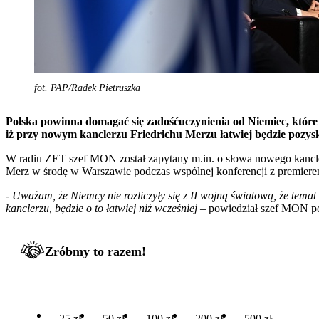
fot. PAP/Radek Pietruszka
Polska powinna domagać się zadośćuczynienia od Niemiec, które 
iż przy nowym kanclerzu Friedrichu Merzu łatwiej będzie pozys
W radiu ZET szef MON został zapytany m.in. o słowa nowego kanclerza
Merz w środę w Warszawie podczas wspólnej konferencji z premiere
-
Uważam, że Niemcy nie rozliczyły się z II wojną światową, że temat
kanclerzu, będzie o to łatwiej niż wcześniej
– powiedział szef MON pod
Zróbmy to razem!
25 zł
50 zł
100 zł
200 zł
500 zł