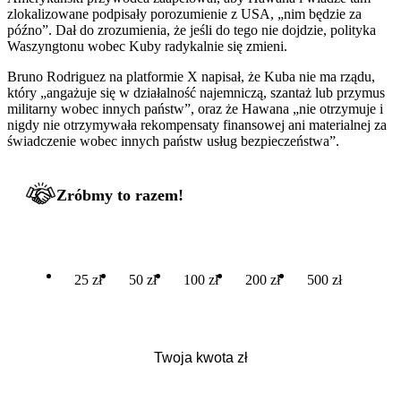
zlokalizowane podpisały porozumienie z USA, „nim będzie za
późno”. Dał do zrozumienia, że jeśli do tego nie dojdzie, polityka
Waszyngtonu wobec Kuby radykalnie się zmieni.
Bruno Rodriguez na platformie X napisał, że Kuba nie ma rządu,
który „angażuje się w działalność najemniczą, szantaż lub przymus
militarny wobec innych państw”, oraz że Hawana „nie otrzymuje i
nigdy nie otrzymywała rekompensaty finansowej ani materialnej za
świadczenie wobec innych państw usług bezpieczeństwa”.
Zróbmy to razem!
25 zł
50 zł
100 zł
200 zł
500 zł