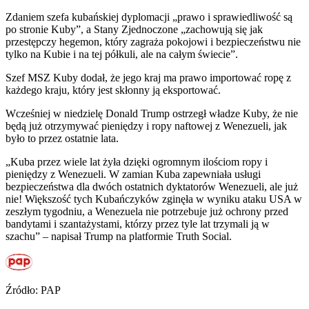
Zdaniem szefa kubańskiej dyplomacji „prawo i sprawiedliwość są
po stronie Kuby”, a Stany Zjednoczone „zachowują się jak
przestępczy hegemon, który zagraża pokojowi i bezpieczeństwu nie
tylko na Kubie i na tej półkuli, ale na całym świecie”.
Szef MSZ Kuby dodał, że jego kraj ma prawo importować ropę z
każdego kraju, który jest skłonny ją eksportować.
Wcześniej w niedzielę Donald Trump ostrzegł władze Kuby, że nie
będą już otrzymywać pieniędzy i ropy naftowej z Wenezueli, jak
było to przez ostatnie lata.
„Kuba przez wiele lat żyła dzięki ogromnym ilościom ropy i
pieniędzy z Wenezueli. W zamian Kuba zapewniała usługi
bezpieczeństwa dla dwóch ostatnich dyktatorów Wenezueli, ale już
nie! Większość tych Kubańczyków zginęła w wyniku ataku USA w
zeszłym tygodniu, a Wenezuela nie potrzebuje już ochrony przed
bandytami i szantażystami, którzy przez tyle lat trzymali ją w
szachu” – napisał Trump na platformie Truth Social.
Źródło: PAP