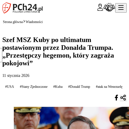
Strona główna
Wiadomości
Szef MSZ Kuby po ultimatum
postawionym przez Donalda Trumpa.
„Przestępczy hegemon, który zagraża
pokojowi”
11 stycznia 2026
#USA
#Stany Zjednoczone
#Kuba
#Donald Trump
#atak na Wenezuelę