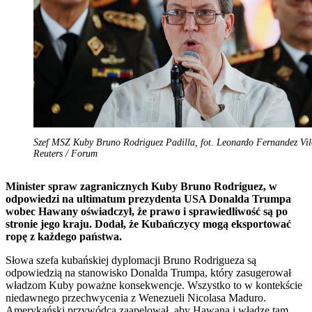
Szef MSZ Kuby Bruno Rodriguez Padilla, fot. Leonardo Fernandez Vil
Reuters / Forum
Minister spraw zagranicznych Kuby Bruno Rodriguez, w
odpowiedzi na ultimatum prezydenta USA Donalda Trumpa
wobec Hawany oświadczył, że prawo i sprawiedliwość są po
stronie jego kraju. Dodał, że Kubańczycy mogą eksportować
ropę z każdego państwa.
Słowa szefa kubańskiej dyplomacji Bruno Rodrigueza są
odpowiedzią na stanowisko Donalda Trumpa, który zasugerował
władzom Kuby poważne konsekwencje. Wszystko to w kontekście
niedawnego przechwycenia z Wenezueli Nicolasa Maduro.
Amerykański przywódca zaapelował, aby Hawana i władze tam